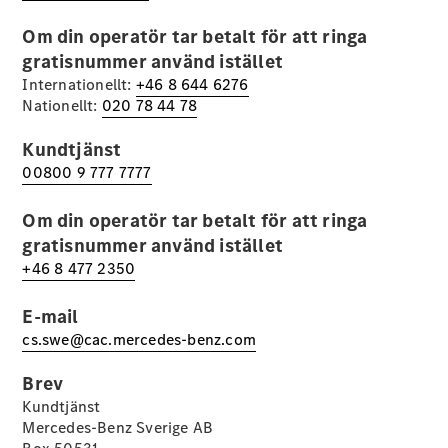
Elektriska modeller
Laddhybrid modeller
Om din operatör tar betalt för att ringa
gratisnummer använd istället
Internationellt:
+46 8 644 6276
Sedan
Nationellt:
020 78 44 78
Kundtjänst
00800 9 777 7777
Om din operatör tar betalt för att ringa
Alla Sedan
gratisnummer använd istället
CLA
Elektrisk
+46 8 477 2350
C-Klass
Sedan
E-mail
C-
Klass
Elektrisk
cs.swe@cac.mercedes-benz.com
Sedan
EQE
Brev
Elektrisk
Sedan
Kundtjänst
EQS
Mercedes-Benz Sverige AB
Elektrisk
Sedan