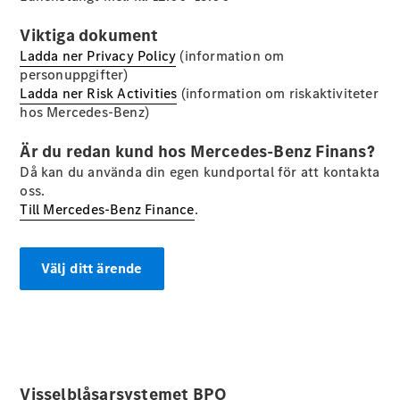
C-Klass
Kombi All-
Viktiga dokument
Terrain
Ladda ner Privacy Policy
(information om
E-Klass
personuppgifter)
Kombi
Ladda ner Risk Activities
(information om riskaktiviteter
E-Klass
hos Mercedes-Benz)
Kombi All-
Terrain
Är du redan kund hos Mercedes-Benz Finans?
Då kan du använda din egen kundportal för att kontakta
oss.
Konfigurator
Till Mercedes-Benz Finance
Mercedes-
.
Benz Online
Store
Halvkombi
Välj ditt ärende
Visselblåsarsystemet BPO
A-Klass