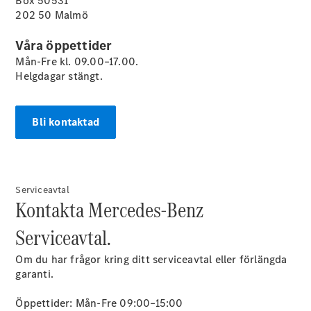
Box 50531
E-Klass
202 50 Malmö
Sedan
S-Klass
Våra öppettider
Lång
Mån-Fre kl. 09.00–17.00.
Mercedes-
Helgdagar stängt.
Maybach S-
Klass
Bli kontaktad
Konfigurator
Mercedes-
Benz Online
Store
Serviceavtal
SUV
Kontakta Mercedes-Benz
Serviceavtal.
Om du har frågor kring ditt serviceavtal eller förlängda
garanti.
Alla Suvar
Öppettider: Mån-Fre 09:00–15:00
EQA
Elektrisk