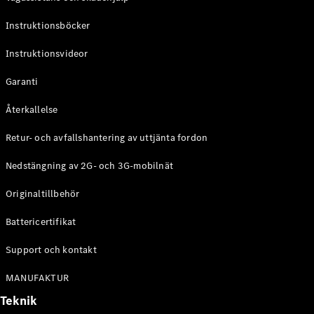
Digitala
Instruktionsböcker
tjänster
Serviceavtal
Instruktionsvideor
Tekniska
Garanti
tillbehör
och
Återkallelse
Collection
Retur- och avfallshantering av uttjänta fordon
Nedstängning av 2G- och 3G-mobilnät
Originaltillbehör
Battericertifikat
Support och kontakt
MANUFAKTUR
Däck
Tekniska
Teknik
tillbehör