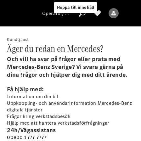
Hoppa till innehåll
Operatör/skydd av personuppgifter
Kundtjänst
Äger du redan en Mercedes?
Operatör/skydd
av
Och vill ha svar på frågor eller prata med
personuppgifter
Mercedes-Benz Sverige? Vi svara gärna på
Modeller
dina frågor och hjälper dig med ditt ärende.
Få hjälp med:
Information om din bil
Uppkoppling- och användarinformation Mercedes-Benz
digitala tjänster
Frågor kring verkstadsbesök
Alla modeller
Hjälp med att hantera verkstadsförfrågningar
Nya modeller
24h/Vägassistans
00800 1 777 7777