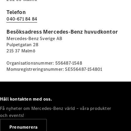
Telefon
040-671 84 84
VLE
Elektrisk
Besöksadress Mercedes-Benz huvudkontor
Mercedes-Benz Sverige AB
Pulpetgatan 28
Konfigurator
215 37 Malmö
Mercedes-
Benz Online
Organisationsnummer: 556487-1548
Store
Momsregistreringsnummer: SE556487-154801
Familjebilar / Camping van
Håll kontakten med oss.
Få nyheter om Mercedes-Benz värld – våra produkter
och events!
Prenumerera