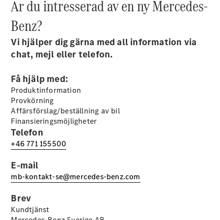
Är du intresserad av en ny Mercedes-
Coupé
Mercedes-
Benz?
AMG GT
Elektrisk
4-Dörrars
Vi hjälper dig gärna med all information via
Coupé
chat, mejl eller telefon.
Konfigurator
Få hjälp med:
Mercedes-
Produktinformation
Benz Online
Provkörning
Store
Affärsförslag/beställning av bil
Cabriolet / Roadster
Finansieringsmöjligheter
Telefon
+46 771 155500
E-mail
mb-kontakt-se@mercedes-benz.com
Brev
Kundtjänst
Mercedes-Benz Sverige AB