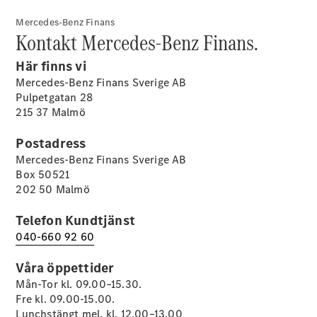
G-
Elektrisk
Klass
Mercedes-Benz Finans
Kontakt Mercedes-Benz Finans.
G-Klass
Här finns vi
Konfigurator
Mercedes-Benz Finans Sverige AB
Mercedes-
Pulpetgatan 28
Benz Online
215 37 Malmö
Store
Kombi
Postadress
Mercedes-Benz Finans Sverige AB
Box 50521
202 50 Malmö
Telefon Kundtjänst
040-660 92 60
Alla Kombi
CLA
Våra öppettider
Shooting
Elektrisk
Brake
Mån-Tor kl. 09.00–15.30.
C-Klass
Fre kl. 09.00-15.00.
Kombi
Lunchstängt mel. kl. 12.00–13.00