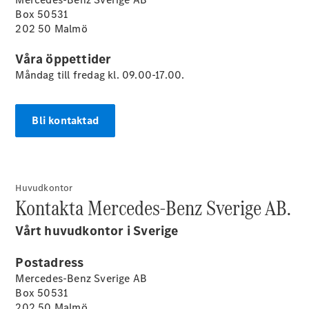
Alla
Box 50531
Cabriolet /
202 50 Malmö
Roadster
CLE
Våra öppettider
Cabriolet
Mercedes-
Måndag till fredag kl. 09.00-17.00.
AMG SL
Roadster
Mercedes-
Bli kontaktad
Maybach SL
Monogram
Series
Huvudkontor
Konfigurator
Kontakta Mercedes-Benz Sverige AB.
Mercedes-
Benz Online
Vårt huvudkontor i Sverige
Store
Grand Limousine
Postadress
Mercedes-Benz Sverige AB
Box 50531
202 50 Malmö