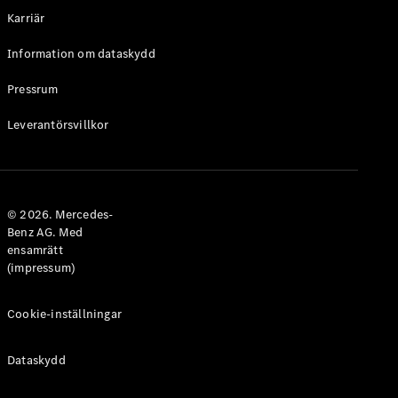
Laddningslösningar
Karriär
Boka
Information om dataskydd
service
Service och
Pressrum
reparation
Vägassistans
Leverantörsvillkor
och
skadehjälp
Försäkring
© 2026. Mercedes-
Mercedes-
Benz AG. Med
Benz Apps
ensamrätt
Instruktionsböcker
(impressum)
Support
Cookie-inställningar
och kontakt
Dataskydd