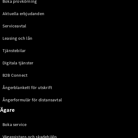
Boka provkörning
Online store
Aktuella erbjudanden
privatkund
Online store
Serviceavtal
företagskund
Leasing och lån
Aktuella
erbjudanden
Tjänstebilar
Tjänstebilar
Digitala tjänster
Mercedes-
Benz
B2B Connect
Certified
Ångerblankett för utskrift
Konfigurator
och priser
Ångerformulär för distansavtal
Prislistor
Ägare
Boka
provkörning
Boka service
Leasing och
lån
Vägassistans och skadehjälp