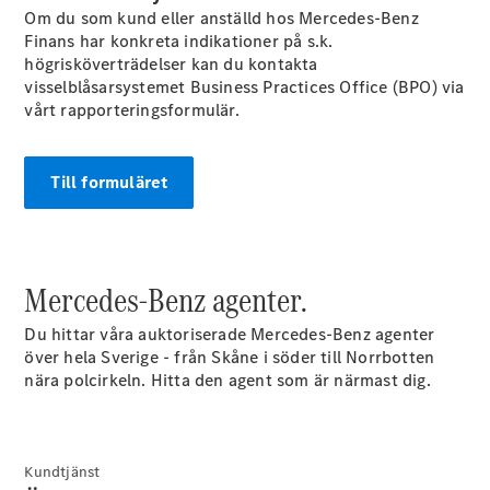
Halvkombi
Om du som kund eller anställd hos Mercedes-Benz
Finans har konkreta indikationer på s.k.
högrisköverträdelser kan du kontakta
Konfigurator
visselblåsarsystemet Business Practices Office (BPO) via
Mercedes-
vårt rapporteringsformulär.
Benz Online
Store
Coupé
Till formuläret
Mercedes-Benz agenter.
Alla Coupé
Du hittar våra auktoriserade Mercedes-Benz agenter
CLE Coupé
över hela Sverige - från Skåne i söder till Norrbotten
Mercedes-
nära polcirkeln. Hitta den agent som är närmast dig.
AMG GT
Coupé
Mercedes-
AMG GT 4-
Kundtjänst
Dörrars