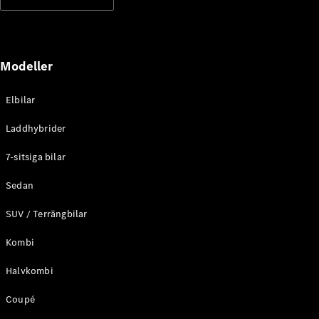
Alla
Familjebilar
/ Camping
Modeller
van
EQV
Elektrisk
V-Klass
Elbilar
Marco Polo
Marco Polo
Laddhybrider
Horizon
7-sitsiga bilar
Konfigurator
Sedan
Mercedes-
Benz Online
SUV / Terrängbilar
Store
Kombi
Transportbilar
Halvkombi
Coupé
Konfigurator
Mercedes-Benz Online Store