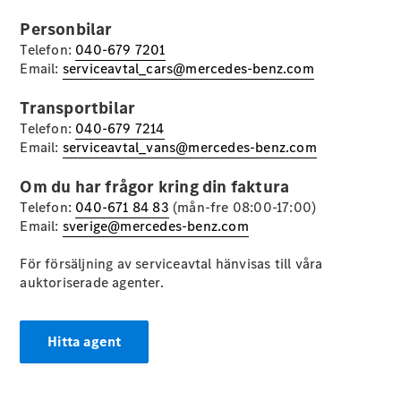
EQE
Elektrisk
Personbilar
SUV
Telefon:
040-679 7201
EQS
Elektrisk
Email:
serviceavtal_cars@mercedes-benz.com
SUV
Mercedes-
Transportbilar
Maybach
Elektrisk
EQS SUV
Telefon:
040-679 7214
GLA
Email:
serviceavtal_vans@mercedes-benz.com
GLA
Ny
GLA
Om du har frågor kring din faktura
Ny
Elektrisk
GLB
Elektrisk
Telefon:
040-671 84 83
(mån-fre 08:00-17:00)
GLB
Email:
sverige@mercedes-benz.com
GLC
Elektrisk
GLC
För försäljning av serviceavtal hänvisas till våra
GLC Coupé
auktoriserade agenter.
GLE
GLE Coupé
GLS
Hitta agent
Mercedes-
Maybach
Ny
GLS