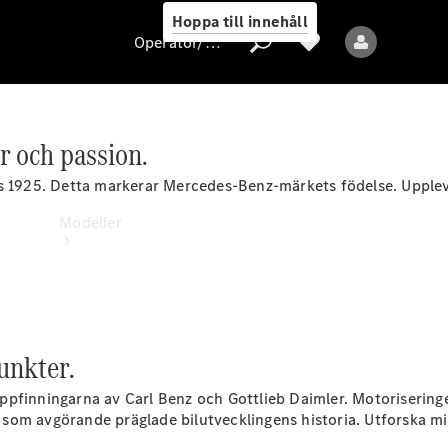
Hoppa till innehåll
Operatör/skydd av personuppgifter
r och passion.
Operatör/skydd
av
des 1925. Detta markerar Mercedes-Benz-märkets födelse. Upp
personuppgifter
Modeller
unkter.
Alla modeller
pfinningarna av Carl Benz och Gottlieb Daimler. Motoriseringen 
Nya modeller
ar som avgörande präglade bilutvecklingens historia. Utforska 