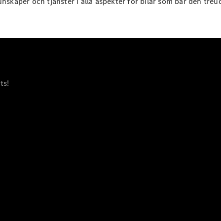
aper och tjänster i alla aspekter för bilar som bär den treud
E-Klass
Sedan
S-Klass
Lång
Mercedes-
Maybach S-
Klass
ts!
Konfigurator
Mercedes-
Benz Online
Store
SUV
Alla Suvar
EQA
Elektrisk