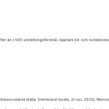
Elektriska modeller
Laddhybrid modeller
Sedan
fler än 1 500 utställningsföremål. Upptäck bil- och nutidshisto
Alla Sedan
CLA
Elektrisk
C-Klass
Sedan
C-
Klass
Elektrisk
Sedan
EQE
Elektrisk
Sedan
xbilsvarumärke (källa: Interbrand-studie, 21 nov. 2023), Mer
EQS
Elektrisk
Sedan