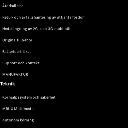
Återkallelse
Digitala
tjänster
Retur- och avfallshantering av uttjänta fordon
Serviceavtal
Tekniska
Nedstängning av 2G- och 3G-mobilnät
tillbehör
och
Originaltillbehör
Collection
Battericertifikat
Support och kontakt
MANUFAKTUR
Teknik
Körhjälpssystem och säkerhet
MBUX Multimedia
Däck
Autonom körning
Tekniska
tillbehör