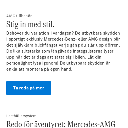
E-Klass
Sedan
S-Klass
AMG tillbehör
Stig in med stil.
Lång
Mercedes-
Behöver du variation i vardagen? De utbytbara skydden
Maybach S-
i sportigt exklusiv Mercedes-Benz- eller AMG design blir
Klass
det självklara blickfånget varje gång du slår upp dörren.
De lika slitstarka som långlivade instegslisterna lyser
Konfigurator
upp när det är dags att sätta sig i bilen. Låt din
Mercedes-
personlighet lysa igenom! De utbytbara skydden är
Benz Online
enkla att montera på egen hand.
Store
SUV
Ta reda på mer
Lasthållarsystem
Alla Suvar
Redo för äventyret: Mercedes-AMG
EQA
Elektrisk