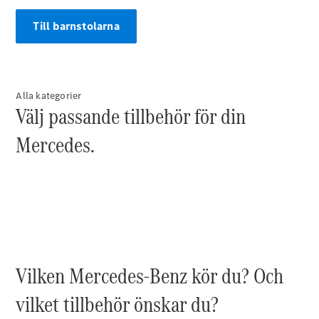
Halvkombi
Till barnstolarna
Konfigurator
Mercedes-
Benz Online
Store
Alla kategorier
Välj passande tillbehör för din
Coupé
Mercedes.
Alla Coupé
CLE Coupé
Mercedes-
AMG GT
Vilken Mercedes-Benz kör du? Och
Coupé
Mercedes-
vilket tillbehör önskar du?
AMG GT 4-
Dörrars