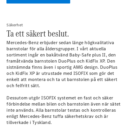
C-Klass
Kombi All-
Terrain
E-Klass
Säkerhet
Kombi
Ta ett säkert beslut.
E-Klass
Kombi All-
Mercedes-Benz erbjuder sedan länge högkvalitativa
Terrain
barnstolar för alla åldersgrupper. I vårt aktuella
sortiment ingår en bakåtvänd Baby-Safe plus II, den
framåtvända barnstolen DuoPlus och KidFix XP. Den
Konfigurator
sistnämnda finns även i sportig AMG design. DuoPlus
Mercedes-
och KidFix XP är utrustade med ISOFIX som gör det
Benz Online
enkelt att montera och ta ut barnstolen på ett säkert
Store
och felfritt sätt.
Halvkombi
Dessutom utgör ISOFIX systemet en fast och säker
förbindelse mellan bilen och barnstolen även när sätet
inte används. Alla barnstolar testas och kontrolleras
enligt Mercedes-Benz tuffa säkerhetskrav och är
tillverkade i Tyskland.
A-Klass