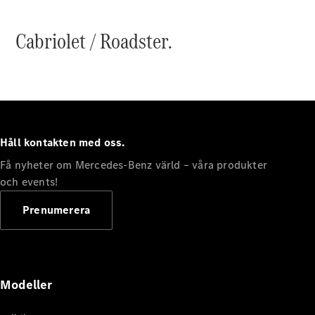
Cabriolet / Roadster.
VLE
Elektrisk
Konfigurator
Mercedes-
Benz Online
Håll kontakten med oss.
Store
Få nyheter om Mercedes-Benz värld – våra produkter
Familjebilar / Camping van
och events!
Prenumerera
Modeller