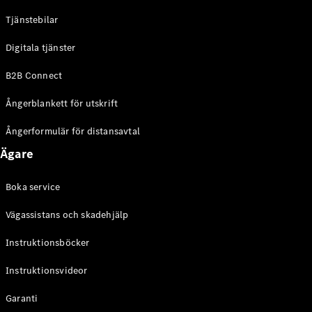
Online store
Tjänstebilar
privatkund
Online store
Digitala tjänster
företagskund
B2B Connect
Aktuella
Ångerblankett för utskrift
erbjudanden
Tjänstebilar
Ångerformulär för distansavtal
Mercedes-
Ägare
Benz
Certified
Boka service
Konfigurator
Vägassistans och skadehjälp
och priser
Prislistor
Instruktionsböcker
Boka
provkörning
Instruktionsvideor
Leasing och
lån
Garanti