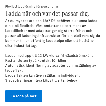
Elektriska modeller
Flexibel laddlösning för personbilar
Laddhybrid modeller
Ladda när och var det passar dig.
Sedan
Är du mycket ute och kör? Då behöver du kunna ladda
din elbil flexibelt. Vårt omfattande sortiment av
laddtillbehör med adaptrar ger dig större frihet och
passar all laddningsinfrastruktur för din elbil vare sig du
kommer till en offentlig laddstolpe eller ett hushålls-
eller industriuttag.
Alla Sedan
Ladda med upp till 22 kW vid valfri växelströmskälla
CLA
Elektrisk
Fast ansluten typ2 kontakt för bilen
C-Klass
Automatisk identifiering av adapter och inställning av
Sedan
laddeffekt
C-
Laddeffekten kan även ställas in individuellt
Klass
Elektrisk
3 adaptrar ingår, flera köps till efter behov
Sedan
EQE
Elektrisk
Sedan
Ta reda på mer
EQS
Elektrisk
Sedan