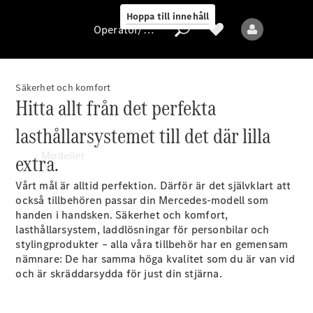
Hoppa till innehåll
Operatör/skydd av personuppgifter
Säkerhet och komfort
Hitta allt från det perfekta
Operatör/skydd
av
lasthållarsystemet till det där lilla
personuppgifter
Modeller
extra.
Vårt mål är alltid perfektion. Därför är det självklart att
också tillbehören passar din Mercedes-modell som
handen i handsken. Säkerhet och komfort,
lasthållarsystem, laddlösningar för personbilar och
stylingprodukter – alla våra tillbehör har en gemensam
nämnare: De har samma höga kvalitet som du är van vid
Alla modeller
och är skräddarsydda för just din stjärna.
Nya modeller