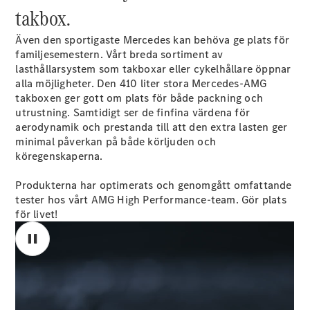
takbox.
EQE
Elektrisk
SUV
Även den sportigaste Mercedes kan behöva ge plats för
EQS
Elektrisk
familjesemestern. Vårt breda sortiment av
SUV
lasthållarsystem som takboxar eller cykelhållare öppnar
Mercedes-
alla möjligheter. Den 410 liter stora Mercedes-AMG
Maybach
Elektrisk
takboxen ger gott om plats för både packning och
EQS SUV
utrustning. Samtidigt ser de finfina värdena för
GLA
aerodynamik och prestanda till att den extra lasten ger
GLA
Ny
minimal påverkan på både körljuden och
GLA
Ny
Elektrisk
köregenskaperna.
GLB
Elektrisk
GLB
Produkterna har optimerats och genomgått omfattande
GLC
Elektrisk
tester hos vårt AMG High Performance-team. Gör plats
GLC
för livet!
GLC Coupé
GLE
GLE Coupé
GLS
Mercedes-
Maybach
Ny
GLS