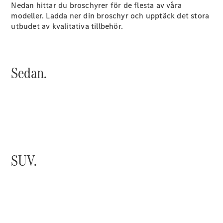
Nedan hittar du broschyrer för de flesta av våra
Coupé
modeller. Ladda ner din broschyr och upptäck det stora
Mercedes-
utbudet av kvalitativa tillbehör.
AMG GT
Elektrisk
4-Dörrars
Coupé
Sedan.
Konfigurator
Mercedes-
Benz Online
Store
Cabriolet / Roadster
SUV.