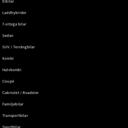
Elbilar
Alla
Laddhybrider
Familjebilar
/ Camping
7-sitsiga bilar
van
EQV
Elektrisk
Sedan
V-Klass
Marco Polo
SUV / Terrängbilar
Marco Polo
Horizon
Kombi
Halvkombi
Konfigurator
Mercedes-
Coupé
Benz Online
Store
Cabriolet / Roadster
Familjebilar
Transportbilar
Transportbilar
Konfigurator
Mercedes-Benz Online Store
Sportbilar