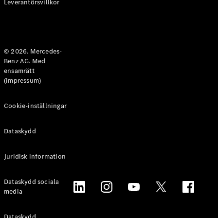
Laddningslösningar
Leverantörsvillkor
Boka
service
Service och
© 2026. Mercedes-
reparation
Benz AG. Med
Vägassistans
ensamrätt
och
(impressum)
skadehjälp
Cookie-inställningar
Försäkring
Mercedes-
Dataskydd
Benz Apps
Instruktionsböcker
Juridisk information
Support
och kontakt
Dataskydd sociala
media
Dataskydd