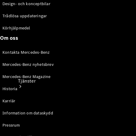
Design- och konceptbilar
Laddningsutrustning
Collection
Trådlösa uppdateringar
Bilvård
Körhjälpmedel
Om oss
Kontakta Mercedes-Benz
Mercedes-Benz nyhetsbrev
Mercedes-Benz Magazine
Tjänster
Historia
Karriär
Information om dataskydd
Pressrum
Alla tjänster