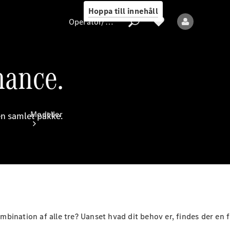
Hoppa till innehåll
Operatör/skydd av personuppgifter
mance.
Operatör/skydd
av
personuppgifter
Modeller
én samlet pakke.
Alla modeller
Nya modeller
ombination af alle tre? Uanset hvad dit behov er, findes der en 