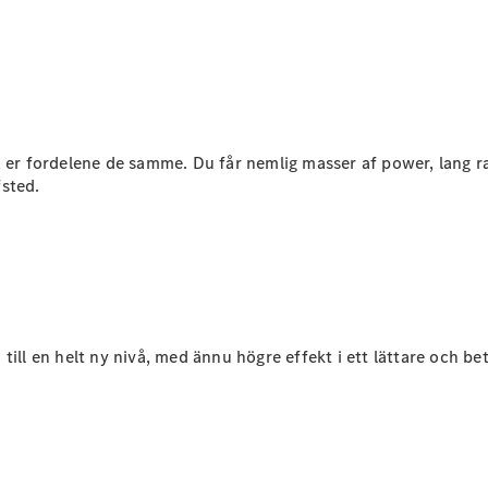
Elektriska modeller
Laddhybrid modeller
Sedan
, er fordelene de samme. Du får nemlig masser af power, lang r
afsted.
Alla Sedan
CLA
Elektrisk
C-Klass
Sedan
C-
till en helt ny nivå, med ännu högre effekt i ett lättare och 
Klass
Elektrisk
Sedan
EQE
Elektrisk
Sedan
EQS
Elektrisk
Sedan