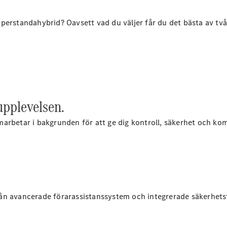
E-Klass
Sedan
ull perstandahybrid? Oavsett vad du väljer får du det bästa av t
S-Klass
Lång
Mercedes-
Maybach S-
Klass
Konfigurator
pplevelsen.
Mercedes-
Benz Online
arbetar i bakgrunden för att ge dig kontroll, säkerhet och kom
Store
SUV
ån avancerade förarassistanssystem och integrerade säkerhetsfu
Alla Suvar
EQA
Elektrisk