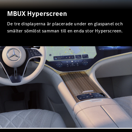
EQE
Elektrisk
SUV
MBUX Hyperscreen
EQS
Elektrisk
SUV
De tre displayerna är placerade under en glaspanel och
Mercedes-
smälter sömlöst samman till en enda stor Hyperscreen.
Maybach
Elektrisk
EQS SUV
GLA
GLA
Ny
GLA
Ny
Elektrisk
GLB
Elektrisk
GLB
GLC
Elektrisk
GLC
GLC Coupé
GLE
GLE Coupé
GLS
Mercedes-
Maybach
Ny
GLS