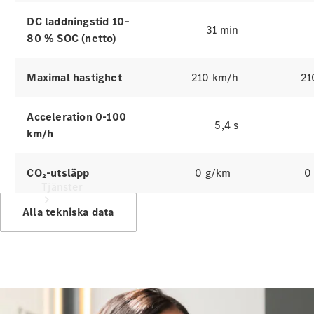
Laddningsutrustning
DC laddningstid 10–
Collection
31 min
80 % SOC (netto)
Bilvård
Maximal hastighet
210 km/h
21
Acceleration 0-100
5,4 s
km/h
CO₂-utsläpp
0 g/km
0
Tjänster
Alla tekniska data
Alla tjänster