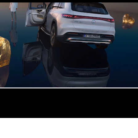
Coupé
Mercedes-
AMG GT
Elektrisk
4-Dörrars
Coupé
Konfigurator
Mercedes-
Benz Online
Store
Cabriolet / Roadster