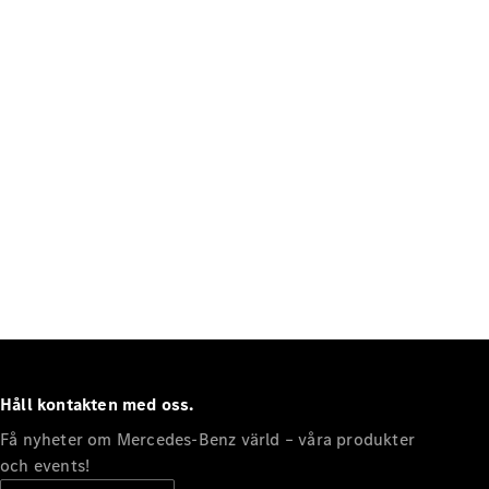
Kontakta
Mercedes-
Benz
Karriär
Mercedes-
Benz
nyhetsbrev
Mercedes-
Benz
Magazine
Håll kontakten med oss.
Få nyheter om Mercedes-Benz värld – våra produkter
och events!