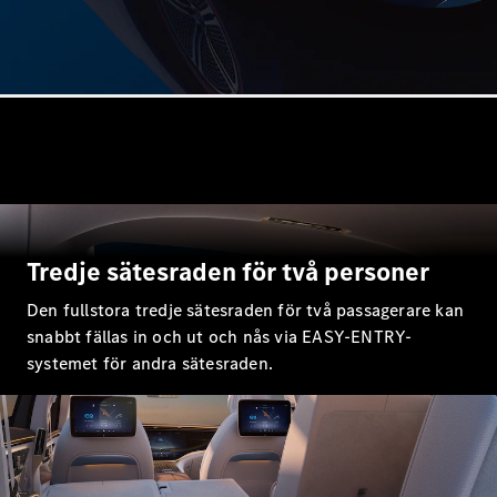
C-Klass
Kombi All-
Terrain
E-Klass
Kombi
E-Klass
Kombi All-
Terrain
Konfigurator
Mercedes-
Tredje sätesraden för två personer
Benz Online
Store
Den fullstora tredje sätesraden för två passagerare kan
Halvkombi
snabbt fällas in och ut och nås via EASY-ENTRY-
systemet för andra sätesraden.
A-Klass