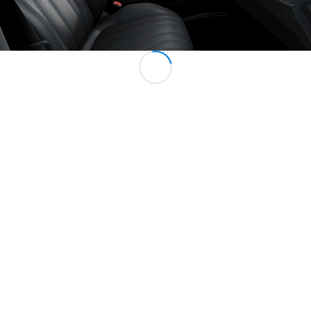
Alla
Familjebilar
/ Camping
van
EQV
Elektrisk
V-Klass
Marco Polo
Marco Polo
Horizon
Konfigurator
Mercedes-
Benz Online
Store
Transportbilar
Konfigurator
Mercedes-Benz Online Store