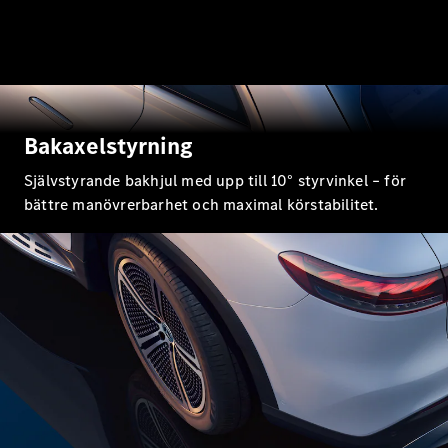
G-
Elektrisk
Klass
G-Klass
Konfigurator
Mercedes-
Bakaxelstyrning
Benz Online
Store
Självstyrande bakhjul med upp till 10° styrvinkel – för
Kombi
bättre manövrerbarhet och maximal körstabilitet.
Alla Kombi
CLA
Shooting
Elektrisk
Brake
C-Klass
Kombi