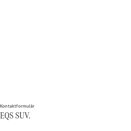
körning och
assistans
Säkerhet
Drivlina
MBUX
Trådlösa
uppdateringar
Autonom
körning
Körhjälpmedel
Parkeringsassistent
Elmobilitet
Mercedes-
Benz
Sverige
Kontaktformulär
EQS SUV.