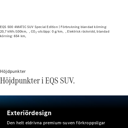
Elektriska modeller
Laddhybrid modeller
Sedan
EQS 500 4MATIC SUV Special Edition |
Förbrukning blandad körning:
20,7 kWh/100km
CO₂-utsläpp: 0 g/km
Elektrisk räckvidd, blandad
körning: 654 km
Alla Sedan
Höjdpunkter
CLA
Elektrisk
Höjdpunkter i EQS SUV.
C-Klass
Sedan
C-
Klass
Elektrisk
Sedan
EQE
Exteriördesign
Elektrisk
Sedan
EQS
Den helt eldrivna premium-suven förkroppsligar
Elektrisk
Sedan