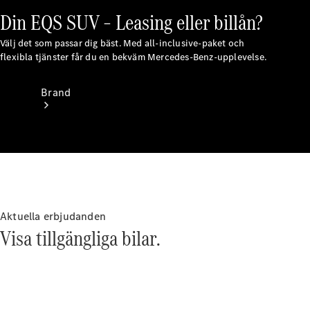
Din EQS SUV – Leasing eller billån?
Välj det som passar dig bäst. Med all-inclusive-paket och
flexibla tjänster får du en bekväm Mercedes-Benz-upplevelse.
Brand
Upplev
Aktuella erbjudanden
Mercedes-
Visa tillgängliga bilar.
Benz