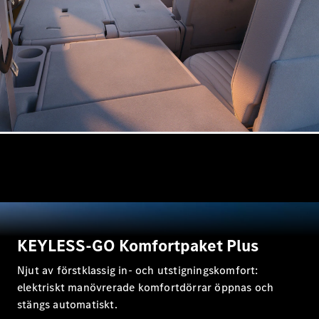
Halvkombi
Konfigurator
Mercedes-
Benz Online
Store
Coupé
Alla Coupé
CLE Coupé
KEYLESS-GO Komfortpaket Plus
Mercedes-
AMG GT
Njut av förstklassig in- och utstigningskomfort:
Coupé
elektriskt manövrerade komfortdörrar öppnas och
Mercedes-
AMG GT 4-
stängs automatiskt.
Dörrars