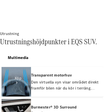
Utrustning
Utrustningshöjdpunkter i EQS SUV.
Multimedia
Transparent motorhuv
Köp
Den virtuella vyn visar området direkt
framför bilen när du kör i terräng.
Detta gör att du kan manövrera säkert
runt hinder - även i tuffare terräng.
Beräknat från kamerabilder framställs
Burmester® 3D Surround