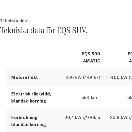
Den elektriska
Digitala
tjänster
drivlinan
Tekniska data
Serviceavtal
Tekniska data för EQS SUV.
Tekniska
i EQS SUV
tillbehör
och
Collection
EQS 500
E
Utforska simulatorer
4MATIC
4
Motoreffekt
330 kW (449 hk)
400 kW (
Elektrisk räckvidd,
654 km
6
blandad körning
Förbrukning
20,7 kWh/100km
20,8 kWh
Däck
Tekniska
blandad körning
tillbehör