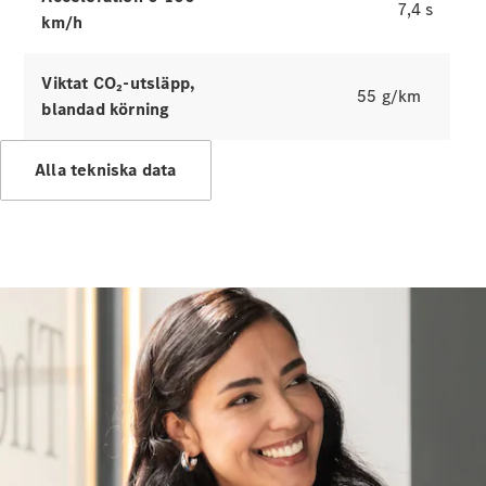
Laddningslösningar
7,4 s
km/h
Boka
service
Viktat CO₂-utsläpp,
55 g/km
Service och
blandad körning
reparation
Vägassistans
Alla tekniska data
och
skadehjälp
Försäkring
Mercedes-
Benz Apps
Instruktionsböcker
Support
och kontakt