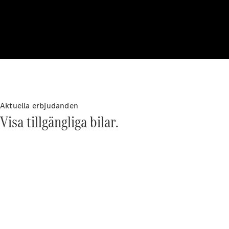
Om oss
AMG
MAYBACH
G-Klass
Teknik och
innovationer
Aktuella erbjudanden
Visa tillgängliga bilar.
Översikt
Automatiserad