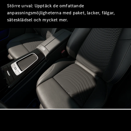
Coupé
Större urval: Upptäck de omfattande
Mercedes-
anpassningsmöjligheterna med paket, lacker, fälgar,
AMG GT
sätesklädsel och mycket mer.
Elektrisk
4-Dörrars
Coupé
Konfigurator
Mercedes-
Benz Online
Store
Cabriolet / Roadster