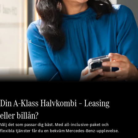
Brand
Upplev
Mercedes-
Din A-Klass Halvkombi – Leasing
Benz
eller billån?
Välj det som passar dig bäst. Med all-inclusive-paket och
flexibla tjänster får du en bekväm Mercedes-Benz-upplevelse.