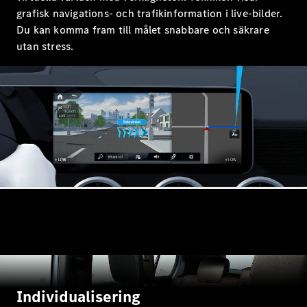
Halvkombi
grafisk navigations- och trafikinformation i live-bilder.
Du kan komma fram till målet snabbare och säkrare
utan stress.
Konfigurator
Mercedes-
Benz Online
Store
Coupé
Alla Coupé
CLE Coupé
Mercedes-
AMG GT
Coupé
Mercedes-
AMG GT 4-
Individualisering
Dörrars