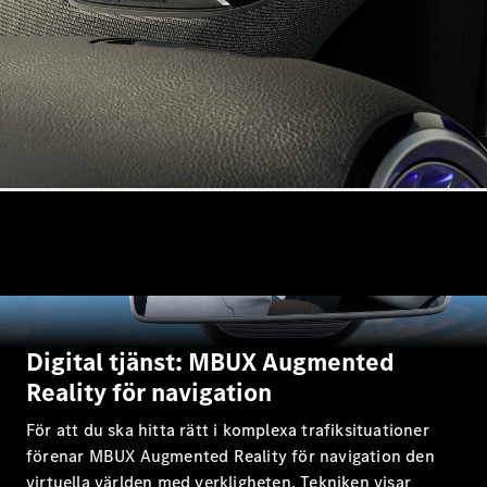
C-Klass
Kombi All-
Terrain
E-Klass
Kombi
E-Klass
Kombi All-
Terrain
Konfigurator
Mercedes-
Benz Online
Store
Halvkombi
Digital tjänst: MBUX Augmented
Reality för navigation
För att du ska hitta rätt i komplexa trafiksituationer
förenar MBUX Augmented Reality för navigation den
A-Klass
virtuella världen med verkligheten. Tekniken visar