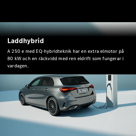
EQE
Elektrisk
SUV
EQS
Elektrisk
SUV
Mercedes-
Maybach
Elektrisk
Laddhybrid
EQS SUV
GLA
A 250 e med EQ-hybridteknik har en extra elmotor på
GLA
Ny
80 kW och en räckvidd med ren eldrift som fungerar i
GLA
Ny
Elektrisk
vardagen.
GLB
Elektrisk
GLB
GLC
Elektrisk
GLC
GLC Coupé
GLE
GLE Coupé
GLS
Mercedes-
Maybach
Ny
GLS