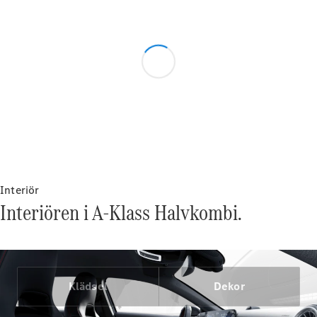
VLE
Elektrisk
Konfigurator
Mercedes-
Benz Online
Store
Familjebilar / Camping van
Interiör
Interiören i A-Klass Halvkombi.
Klädsel
Dekor