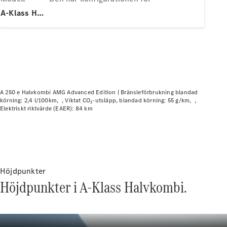
Elektriska modeller
A-Klass Halvkombi
Laddhybrid modeller
Sedan
A 250 e Halvkombi AMG Advanced Edition |
Bränsleförbrukning blandad
körning: 2,4 l/100km
Viktat CO₂-utsläpp, blandad körning: 55 g/km
Elektriskt riktvärde (EAER): 84 km
Alla Sedan
CLA
Elektrisk
C-Klass
Sedan
C-
Klass
Höjdpunkter
Elektrisk
Sedan
Höjdpunkter i A-Klass Halvkombi.
EQE
Elektrisk
Sedan
EQS
Elektrisk
Sedan