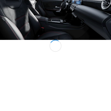
Alla
Familjebilar
/ Camping
van
EQV
Elektrisk
V-Klass
Marco Polo
Marco Polo
Horizon
Konfigurator
Mercedes-
Benz Online
Store
Transportbilar
Konfigurator
Mercedes-Benz Online Store