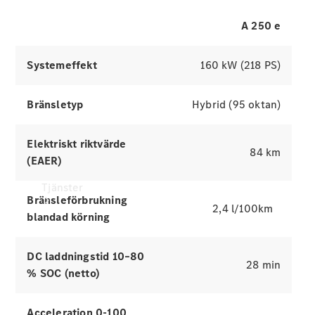
Utforska simulatorer
Laddningsutrustning
A 250 e
Collection
Bilvård
Systemeffekt
160 kW (218 PS)
Bränsletyp
Hybrid (95 oktan)
Elektriskt riktvärde
84 km
(EAER)
Tjänster
Bränsleförbrukning
2,4 l/100km
blandad körning
DC laddningstid 10–80
28 min
% SOC (netto)
Alla tjänster
Acceleration 0-100