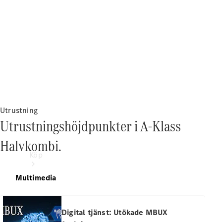
Utrustning
Utrustningshöjdpunkter i A-Klass
Halvkombi.
Köp
Multimedia
Digital tjänst: Utökade MBUX