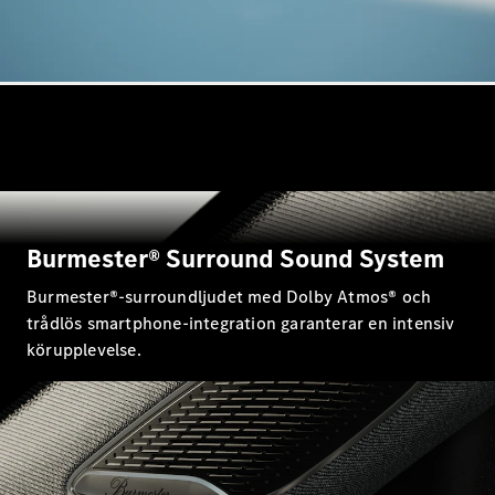
G-
Elektrisk
Klass
G-Klass
Konfigurator
Mercedes-
Benz Online
Store
Kombi
Burmester® Surround Sound System
Burmester®-surroundljudet med Dolby Atmos® och
trådlös smartphone-integration garanterar en intensiv
körupplevelse.
Alla Kombi
CLA
Shooting
Elektrisk
Brake
C-Klass
Kombi