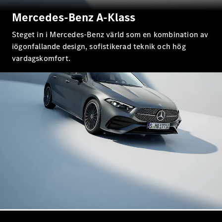
E-Klass
Mercedes-Benz A-Klass
Sedan
S-Klass
Steget in i Mercedes-Benz värld som en kombination av
Lång
iögonfallande design, sofistikerad teknik och hög
Mercedes-
vardagskomfort.
Maybach S-
Klass
Konfigurator
Mercedes-
Benz Online
Store
SUV
Alla Suvar
EQA
Elektrisk