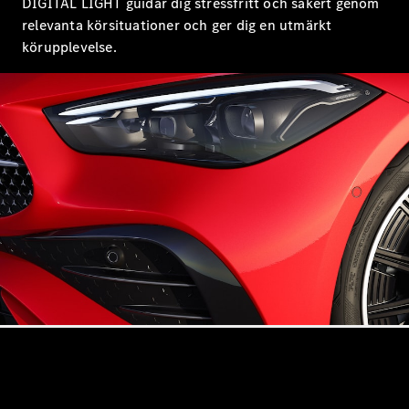
DIGITAL LIGHT guidar dig stressfritt och säkert genom
Coupé
relevanta körsituationer och ger dig en utmärkt
Mercedes-
körupplevelse.
AMG GT
Elektrisk
4-Dörrars
Coupé
Konfigurator
Mercedes-
Benz Online
Store
Cabriolet / Roadster