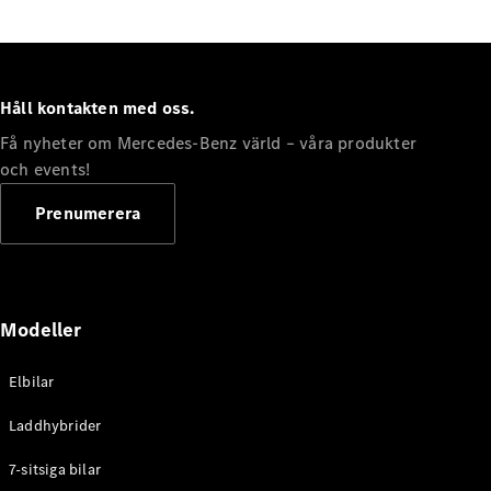
Kontakta
Håll kontakten med oss.
Mercedes-
Få nyheter om Mercedes-Benz värld – våra produkter
Benz
och events!
Karriär
Mercedes-
Prenumerera
Benz
nyhetsbrev
Mercedes-
Benz
Magazine
Modeller
Elbilar
Laddhybrider
7-sitsiga bilar