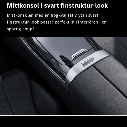
E-Klass
Mittkonsol i svart finstruktur-look
Sedan
Mittkonsolen med en högkvalitativ yta i svart
S-Klass
Lång
finstruktur-look passar perfekt in i interiören i en
Mercedes-
sportig coupé.
Maybach S-
Klass
Konfigurator
Mercedes-
Benz Online
Store
SUV
Alla Suvar
EQA
Elektrisk