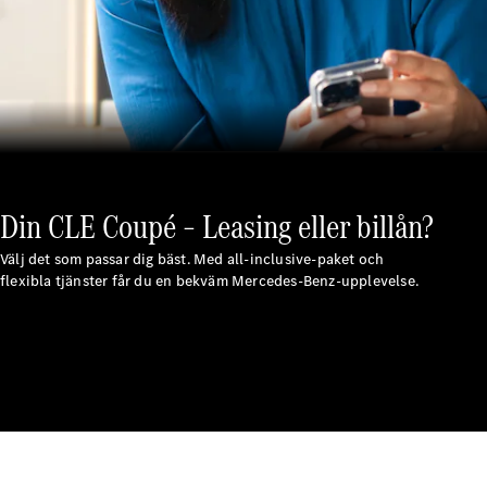
Laddningslösningar
Boka
service
Service och
reparation
Vägassistans
och
skadehjälp
Din CLE Coupé – Leasing eller billån?
Försäkring
Välj det som passar dig bäst. Med all-inclusive-paket och
Mercedes-
flexibla tjänster får du en bekväm Mercedes-Benz-upplevelse.
Benz Apps
Instruktionsböcker
Support
och kontakt