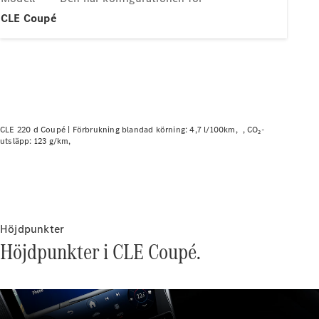
Elektriska modeller
CLE Coupé
Laddhybrid modeller
Sedan
CLE 220 d Coupé |
Förbrukning blandad körning: 4,7 l/100km
CO₂-
utsläpp: 123 g/km
Alla Sedan
CLA
Elektrisk
C-Klass
Sedan
C-
Höjdpunkter
Klass
Elektrisk
Höjdpunkter i CLE Coupé.
Sedan
EQE
Elektrisk
Sedan
EQS
Elektrisk
Sedan