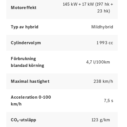
145 kW + 17 kW (197 hk +
Motoreffekt
Digitala
23 hk)
tjänster
Serviceavtal
Typ av hybrid
Mildhybrid
Tekniska
tillbehör
och
Cylindervolym
1 993 cc
Collection
Förbrukning
4,7 l/100km
blandad körning
Maximal hastighet
238 km/h
Acceleration 0-100
7,5 s
km/h
Däck
Tekniska
CO₂-utsläpp
123 g/km
tillbehör