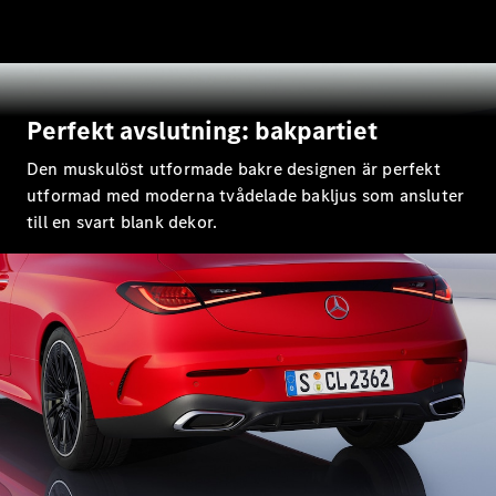
EQE
Elektrisk
SUV
EQS
Elektrisk
SUV
Mercedes-
Perfekt avslutning: bakpartiet
Maybach
Elektrisk
EQS SUV
Den muskulöst utformade bakre designen är perfekt
GLA
utformad med moderna tvådelade bakljus som ansluter
GLA
Ny
till en svart blank dekor.
GLA
Ny
Elektrisk
GLB
Elektrisk
GLB
GLC
Elektrisk
GLC
GLC Coupé
GLE
GLE Coupé
GLS
Mercedes-
Maybach
Ny
GLS