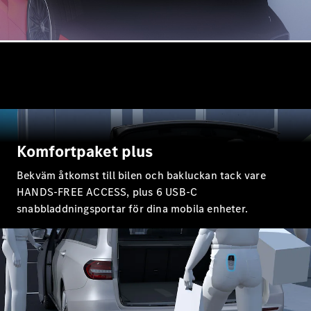
G-
Elektrisk
Klass
G-Klass
Konfigurator
Mercedes-
Benz Online
Store
Kombi
Komfortpaket plus
Bekväm åtkomst till bilen och bakluckan tack vare
HANDS-FREE ACCESS, plus 6 USB-C
snabbladdningsportar för dina mobila enheter.
Alla Kombi
CLA
Shooting
Elektrisk
Brake
C-Klass
Kombi