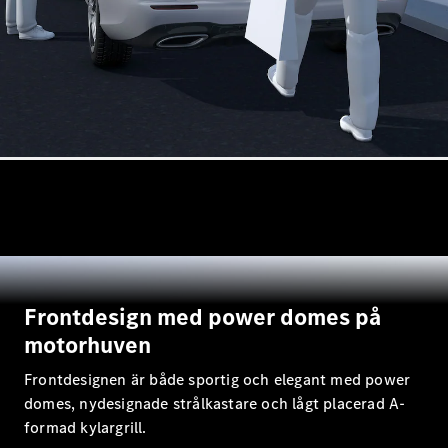
C-Klass
Kombi All-
Terrain
E-Klass
Kombi
E-Klass
Kombi All-
Terrain
Konfigurator
Mercedes-
Benz Online
Store
Halvkombi
Frontdesign med power domes på
motorhuven
Frontdesignen är både sportig och elegant med power
domes, nydesignade strålkastare och lågt placerad A-
formad kylargrill.
A-Klass