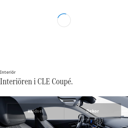
VLE
Elektrisk
Konfigurator
Mercedes-
Benz Online
Store
Familjebilar / Camping van
Interiör
Interiören i CLE Coupé.
Klädsel
Dekor