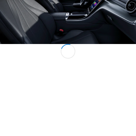
Alla
Familjebilar
/ Camping
van
EQV
Elektrisk
V-Klass
Marco Polo
Marco Polo
Horizon
Konfigurator
Mercedes-
Benz Online
Store
Transportbilar
Konfigurator
Mercedes-Benz Online Store