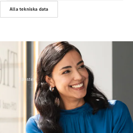
Laddningsutrustning
Alla tekniska data
Collection
Bilvård
Tjänster
Alla tjänster