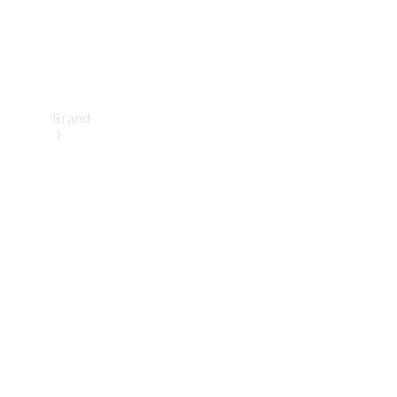
Brand
Upplev
Mercedes-
Benz