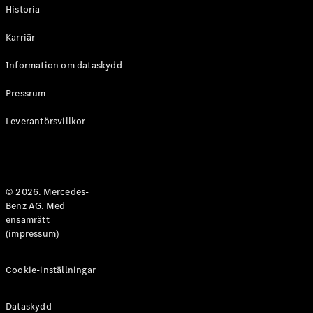
Historia
Karriär
Information om dataskydd
VLE
Elektrisk
Pressrum
Konfigurator
Leverantörsvillkor
Mercedes-
Benz Online
Store
Familjebilar / Camping van
© 2026. Mercedes-
Benz AG. Med
ensamrätt
(impressum)
Cookie-inställningar
Dataskydd