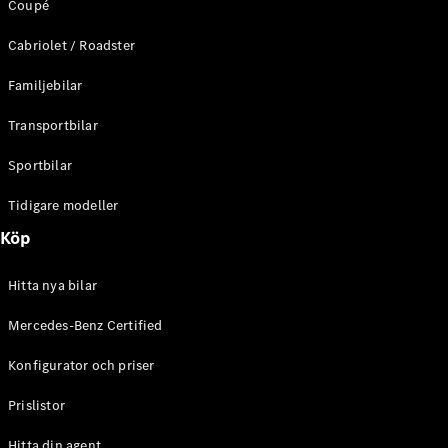
Coupé
C-Klass
Kombi All-
Cabriolet / Roadster
Terrain
E-Klass
Familjebilar
Kombi
E-Klass
Transportbilar
Kombi All-
Terrain
Sportbilar
Tidigare modeller
Konfigurator
Mercedes-
Köp
Benz Online
Store
Hitta nya bilar
Halvkombi
Mercedes-Benz Certified
Konfigurator och priser
Prislistor
A-Klass
Hitta din agent