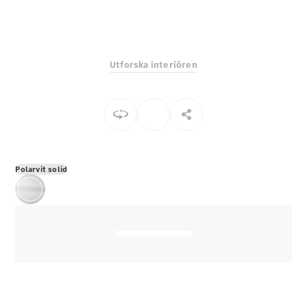
E-Klass
Sedan
S-Klass
Lång
Utforska interiören
Mercedes-
Maybach S-
Klass
Konfigurator
Mercedes-
Benz Online
Polarvit solid
Store
SUV
Alla Suvar
EQA
Elektrisk