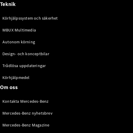
Alla
Teknik
Cabriolet /
Roadster
Körhjälpssystem och säkerhet
CLE
Cabriolet
MBUX Multimedia
Mercedes-
AMG SL
Autonom körning
Roadster
Mercedes-
Design- och konceptbilar
Maybach SL
Monogram
Trådlösa uppdateringar
Series
Körhjälpmedel
Konfigurator
Om oss
Mercedes-
Benz Online
Kontakta Mercedes-Benz
Store
Grand Limousine
Mercedes-Benz nyhetsbrev
Mercedes-Benz Magazine