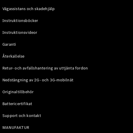
Coupé
Vägassistans och skadehjälp
Mercedes-
AMG GT
Instruktionsböcker
Elektrisk
4-Dörrars
Coupé
Instruktionsvideor
Garanti
Konfigurator
Mercedes-
Återkallelse
Benz Online
Store
Retur- och avfallshantering av uttjänta fordon
Cabriolet / Roadster
Nedstängning av 2G- och 3G-mobilnät
Originaltillbehör
Battericertifikat
Support och kontakt
MANUFAKTUR