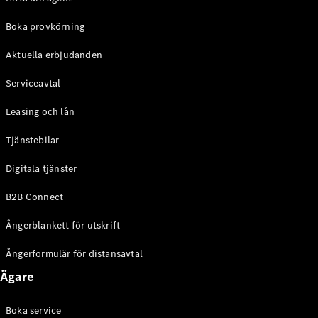
Halvkombi
Boka provkörning
Konfigurator
Aktuella erbjudanden
Mercedes-
Benz Online
Serviceavtal
Store
Coupé
Leasing och lån
Tjänstebilar
Digitala tjänster
B2B Connect
Alla Coupé
Ångerblankett för utskrift
CLE Coupé
Mercedes-
Ångerformulär för distansavtal
AMG GT
Coupé
Ägare
Mercedes-
AMG GT 4-
Boka service
Dörrars