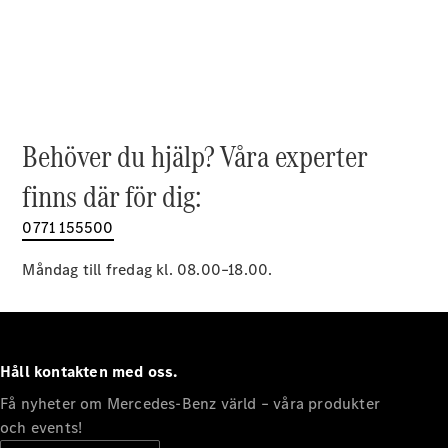
EQE
Elektrisk
SUV
EQS
Elektrisk
SUV
Mercedes-
Maybach
Elektrisk
EQS SUV
Behöver du hjälp? Våra experter
GLA
GLA
finns där för dig:
Ny
GLA
Ny
Elektrisk
GLB
0771 155500
Elektrisk
GLB
GLC
Måndag till fredag kl. 08.00–18.00.
Elektrisk
GLC
GLC Coupé
GLE
GLE Coupé
Håll kontakten med oss.
GLS
Mercedes-
Få nyheter om Mercedes-Benz värld – våra produkter
Maybach
Ny
och events!
GLS