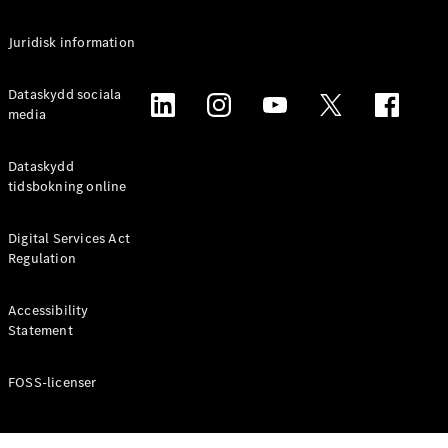
Alla
Juridisk information
Familjebilar
/ Camping
van
Dataskydd sociala
EQV
media
Elektrisk
V-Klass
Marco Polo
Dataskydd
Marco Polo
tidsbokning online
Horizon
Digital Services Act
Konfigurator
Regulation
Mercedes-
Benz Online
Accessibility
Store
Statement
Transportbilar
FOSS-licenser
Konfigurator
Mercedes-Benz Online Store