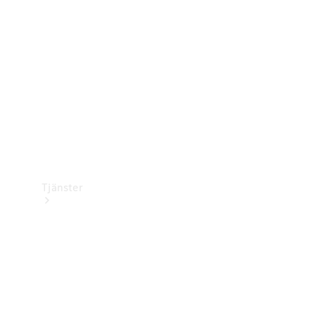
Laddningsutrustning
Collection
Bilvård
Tjänster
Alla tjänster