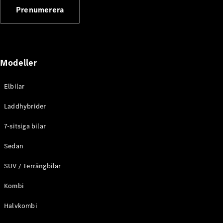
G-
Prenumerera
Elektrisk
Klass
G-Klass
Konfigurator
Modeller
Mercedes-
Benz Online
Store
Elbilar
Kombi
Laddhybrider
7-sitsiga bilar
Sedan
SUV / Terrängbilar
Alla Kombi
CLA
Kombi
Shooting
Elektrisk
Brake
Halvkombi
C-Klass
Kombi