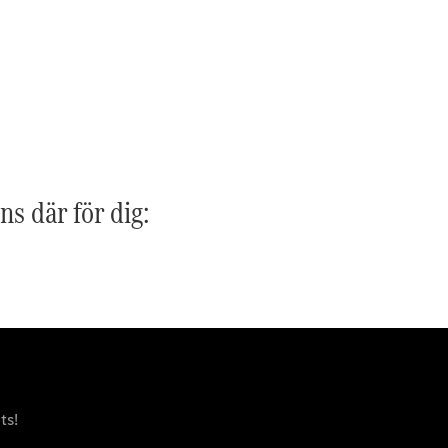
G-
Elektrisk
Klass
G-Klass
Konfigurator
Mercedes-
Benz Online
Store
Kombi
ns där för dig:
Alla Kombi
CLA
Shooting
Elektrisk
Brake
C-Klass
ts!
Kombi