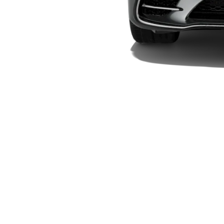
Elektriska modeller
Laddhybrid modeller
Sedan
Alla Sedan
CLA
Elektrisk
C-Klass
Sedan
C-
Klass
Elektrisk
Sedan
EQE
Elektrisk
Sedan
EQS
Elektrisk
Sedan