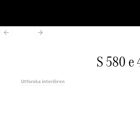
S 580 e
Utforska interiören