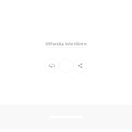
EQE
Elektrisk
SUV
EQS
Elektrisk
SUV
Mercedes-
Maybach
Elektrisk
EQS SUV
Utforska interiören
GLA
GLA
Ny
GLA
Ny
Elektrisk
GLB
Elektrisk
GLB
GLC
Elektrisk
GLC
GLC Coupé
GLE
GLE Coupé
GLS
Mercedes-
Maybach
Ny
GLS