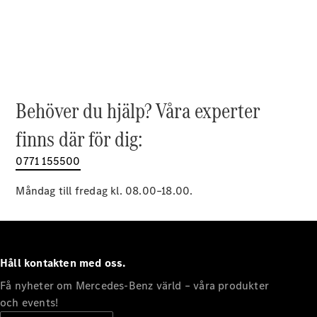
EQE
Elektrisk
SUV
EQS
Elektrisk
SUV
Mercedes-
Maybach
Elektrisk
EQS SUV
Behöver du hjälp? Våra experter
GLA
GLA
finns där för dig:
Ny
GLA
Ny
Elektrisk
GLB
0771 155500
Elektrisk
GLB
GLC
Måndag till fredag kl. 08.00–18.00.
Elektrisk
GLC
GLC Coupé
GLE
GLE Coupé
Håll kontakten med oss.
GLS
Mercedes-
Få nyheter om Mercedes-Benz värld – våra produkter
Maybach
Ny
och events!
GLS