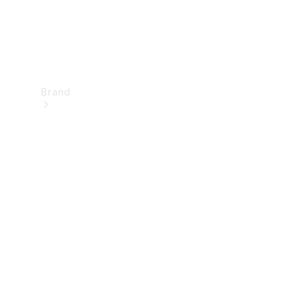
Brand
Upplev
Mercedes-
Benz