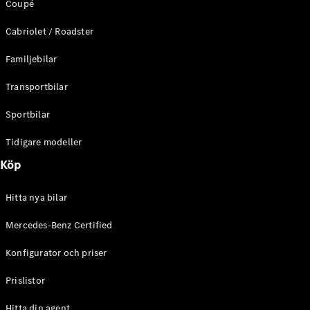
Coupé
C-Klass
Kombi All-
Cabriolet / Roadster
Terrain
E-Klass
Familjebilar
Kombi
E-Klass
Transportbilar
Kombi All-
Terrain
Sportbilar
Tidigare modeller
Konfigurator
Mercedes-
Köp
Benz Online
Store
Hitta nya bilar
Halvkombi
Mercedes-Benz Certified
Konfigurator och priser
Prislistor
A-Klass
Hitta din agent