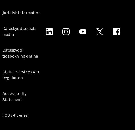
Alla
Juridisk information
Familjebilar
/ Camping
van
Dataskydd sociala
EQV
media
Elektrisk
V-Klass
Marco Polo
Dataskydd
Marco Polo
tidsbokning online
Horizon
Digital Services Act
Konfigurator
Regulation
Mercedes-
Benz Online
Accessibility
Store
Statement
Transportbilar
FOSS-licenser
Konfigurator
Mercedes-Benz Online Store