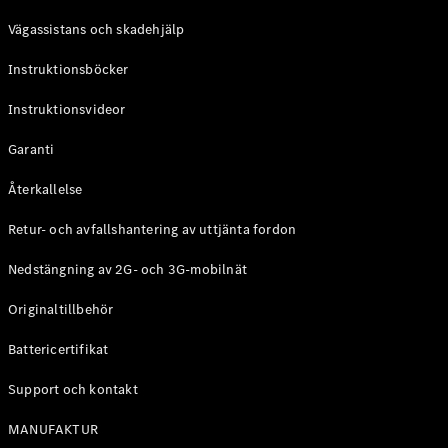
Coupé
Vägassistans och skadehjälp
Mercedes-
AMG GT
Instruktionsböcker
Elektrisk
4-Dörrars
Coupé
Instruktionsvideor
Garanti
Konfigurator
Mercedes-
Återkallelse
Benz Online
Store
Retur- och avfallshantering av uttjänta fordon
Cabriolet / Roadster
Nedstängning av 2G- och 3G-mobilnät
Originaltillbehör
Battericertifikat
Support och kontakt
MANUFAKTUR