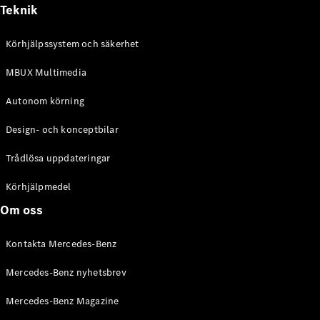
Alla
Teknik
Cabriolet /
Roadster
Körhjälpssystem och säkerhet
CLE
Cabriolet
MBUX Multimedia
Mercedes-
AMG SL
Autonom körning
Roadster
Mercedes-
Design- och konceptbilar
Maybach SL
Monogram
Trådlösa uppdateringar
Series
Körhjälpmedel
Konfigurator
Om oss
Mercedes-
Benz Online
Kontakta Mercedes-Benz
Store
Grand Limousine
Mercedes-Benz nyhetsbrev
Mercedes-Benz Magazine