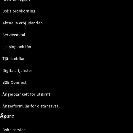
Halvkombi
Boka provkörning
Konfigurator
Aktuella erbjudanden
Mercedes-
Benz Online
Serviceavtal
Store
Coupé
Leasing och lån
Tjänstebilar
Digitala tjänster
B2B Connect
Alla Coupé
Ångerblankett för utskrift
CLE Coupé
Mercedes-
Ångerformulär för distansavtal
AMG GT
Coupé
Ägare
Mercedes-
AMG GT 4-
Boka service
Dörrars