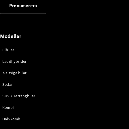
G-
Prenumerera
Elektrisk
Klass
G-Klass
Konfigurator
Modeller
Mercedes-
Benz Online
Store
Elbilar
Kombi
Laddhybrider
7-sitsiga bilar
Sedan
SUV / Terrängbilar
Alla Kombi
CLA
Kombi
Shooting
Elektrisk
Brake
Halvkombi
C-Klass
Kombi