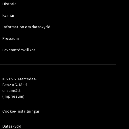
Historia
Karriär
Information om dataskydd
VLE
Elektrisk
Pressrum
Konfigurator
Leverantörsvillkor
Mercedes-
Benz Online
Store
Familjebilar / Camping van
© 2026. Mercedes-
Benz AG. Med
ensamrätt
(impressum)
Cookie-inställningar
Dataskydd