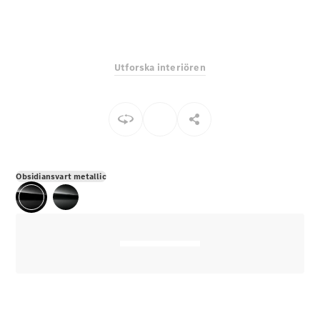
E-Klass
Sedan
S-Klass
Lång
Utforska interiören
Mercedes-
Maybach S-
Klass
Konfigurator
Mercedes-
Benz Online
Obsidiansvart metallic
Store
SUV
Alla Suvar
EQA
Elektrisk