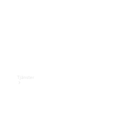
Laddningsutrustning
Collection
Bilvård
Tjänster
Alla tjänster