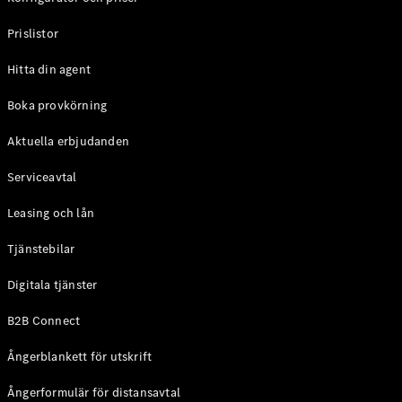
Halvkombi
Prislistor
Konfigurator
Hitta din agent
Mercedes-
Benz Online
Boka provkörning
Store
Coupé
Aktuella erbjudanden
Serviceavtal
Leasing och lån
Tjänstebilar
Alla Coupé
Digitala tjänster
CLE Coupé
Mercedes-
B2B Connect
AMG GT
Coupé
Ångerblankett för utskrift
Mercedes-
AMG GT 4-
Ångerformulär för distansavtal
Dörrars