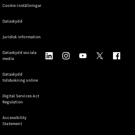
Cookie-inställningar
Alla
Familjebilar
Dataskydd
/ Camping
van
EQV
Elektrisk
Juridisk information
V-Klass
Marco Polo
Dataskydd sociala
Marco Polo
media
Horizon
Dataskydd
Konfigurator
tidsbokning online
Mercedes-
Benz Online
Store
Digital Services Act
Regulation
Transportbilar
Accessibility
Statement
Konfigurator
Mercedes-Benz Online Store