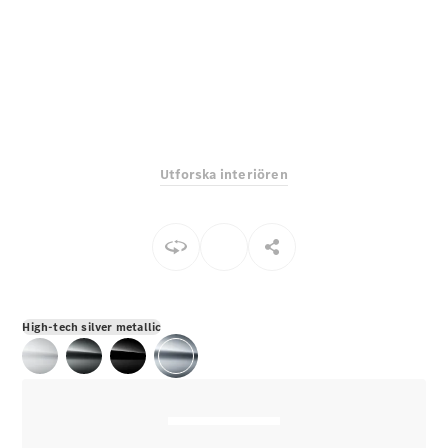
E-Klass
Sedan
S-Klass
Lång
Mercedes-
Maybach S-
Klass
Utforska interiören
Konfigurator
Mercedes-
Benz Online
Store
SUV
High-tech silver metallic
Alla Suvar
EQA
Elektrisk