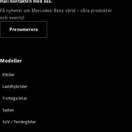
Håll kontakten med oss.
G-
Elektrisk
Klass
Få nyheter om Mercedes-Benz värld – våra produkter
G-Klass
och events!
Prenumerera
Konfigurator
Mercedes-
Benz Online
Store
Kombi
Modeller
Elbilar
Laddhybrider
7-sitsiga bilar
Alla Kombi
CLA
Sedan
Shooting
Elektrisk
Brake
SUV / Terrängbilar
C-Klass
Kombi