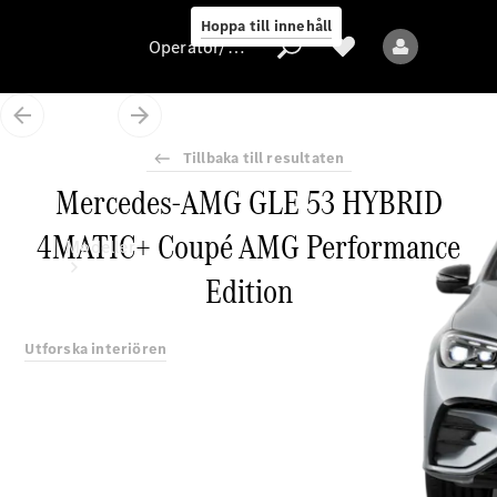
Hoppa till innehåll
Operatör/skydd av personuppgifter
Tillbaka till resultaten
Operatör/skydd
Mercedes-AMG GLE 53 HYBRID
av
personuppgifter
4MATIC+ Coupé AMG Performance
Modeller
Edition
Utforska interiören
Alla modeller
Nya modeller