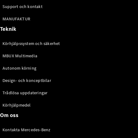
Alla
Support och kontakt
Cabriolet /
Roadster
MANUFAKTUR
CLE
Cabriolet
Teknik
Mercedes-
AMG SL
Körhjälpssystem och säkerhet
Roadster
Mercedes-
MBUX Multimedia
Maybach SL
Monogram
Autonom körning
Series
Design- och konceptbilar
Konfigurator
Trådlösa uppdateringar
Mercedes-
Benz Online
Körhjälpmedel
Store
Grand Limousine
Om oss
Kontakta Mercedes-Benz