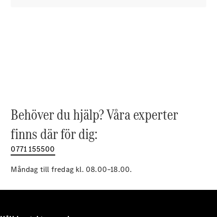
EQE
Elektrisk
SUV
EQS
Elektrisk
SUV
Mercedes-
Maybach
Elektrisk
EQS SUV
GLA
GLA
Ny
GLA
Ny
Elektrisk
Behöver du hjälp? Våra experter
GLB
Elektrisk
GLB
finns där för dig:
GLC
Elektrisk
GLC
0771 155500
GLC Coupé
GLE
Måndag till fredag kl. 08.00–18.00.
GLE Coupé
GLS
Mercedes-
Maybach
Ny
GLS