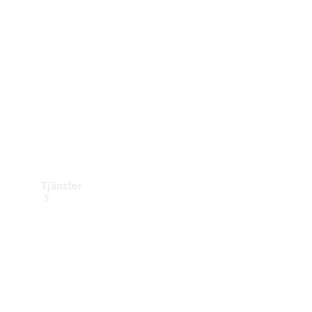
Laddningsutrustning
Collection
Bilvård
Tjänster
Alla tjänster