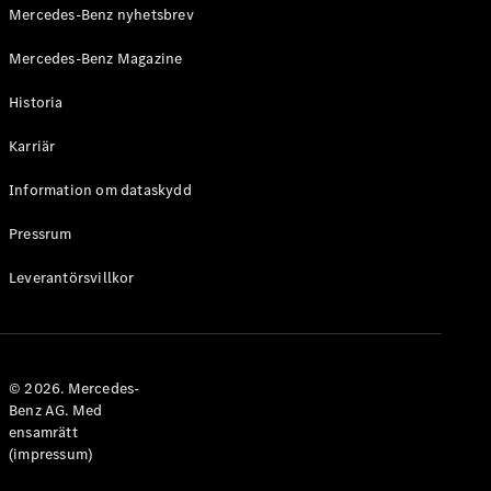
Mercedes-Benz nyhetsbrev
Mercedes-Benz Magazine
Historia
VLE
Elektrisk
Karriär
Konfigurator
Information om dataskydd
Mercedes-
Benz Online
Pressrum
Store
Familjebilar / Camping van
Leverantörsvillkor
© 2026. Mercedes-
Benz AG. Med
ensamrätt
(impressum)