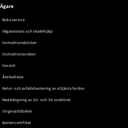
Coupé
Ägare
Mercedes-
AMG GT
Boka service
Elektrisk
4-Dörrars
Coupé
Vägassistans och skadehjälp
Instruktionsböcker
Konfigurator
Mercedes-
Instruktionsvideor
Benz Online
Store
Garanti
Cabriolet / Roadster
Återkallelse
Retur- och avfallshantering av uttjänta fordon
Nedstängning av 2G- och 3G-mobilnät
Originaltillbehör
Battericertifikat