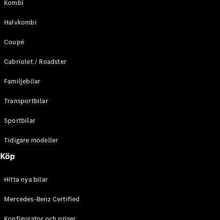
Kombi
C-Klass
Kombi All-
Halvkombi
Terrain
E-Klass
Coupé
Kombi
E-Klass
Cabriolet / Roadster
Kombi All-
Terrain
Familjebilar
Transportbilar
Konfigurator
Mercedes-
Sportbilar
Benz Online
Store
Tidigare modeller
Halvkombi
Köp
Hitta nya bilar
Mercedes-Benz Certified
A-Klass
Konfigurator och priser