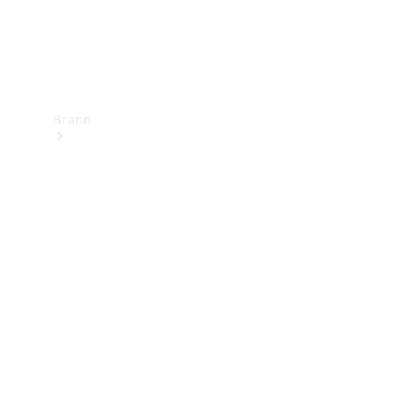
Brand
Upplev
Mercedes-
Benz