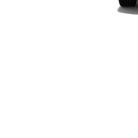
Elektriska modeller
Laddhybrid modeller
Sedan
Alla Sedan
CLA
Elektrisk
C-Klass
Sedan
C-
Klass
Elektrisk
Sedan
EQE
Elektrisk
Sedan
EQS
Elektrisk
Sedan