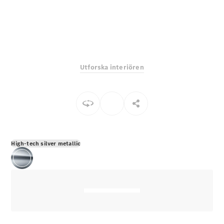
E-Klass
Sedan
S-Klass
Lång
Mercedes-
Maybach S-
Utforska interiören
Klass
Konfigurator
Mercedes-
Benz Online
Store
SUV
High-tech silver metallic
Alla Suvar
EQA
Elektrisk