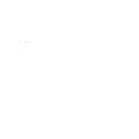
Brand
Upplev
Mercedes-
Benz