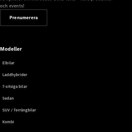
G-
och events!
Elektrisk
Klass
G-Klass
Prenumerera
Konfigurator
Mercedes-
Benz Online
Modeller
Store
Kombi
Elbilar
Laddhybrider
7-sitsiga bilar
Sedan
Alla Kombi
CLA
SUV / Terrängbilar
Shooting
Elektrisk
Brake
Kombi
C-Klass
Kombi