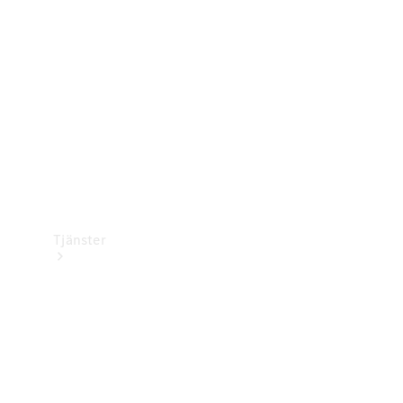
Laddningsutrustning
Collection
Bilvård
Tjänster
Alla tjänster