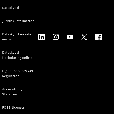
Alla
Dataskydd
Familjebilar
/ Camping
Juridisk information
van
EQV
Elektrisk
Dataskydd sociala
V-Klass
media
Marco Polo
Marco Polo
Horizon
Dataskydd
tidsbokning online
Konfigurator
Mercedes-
Digital Services Act
Benz Online
Regulation
Store
Accessibility
Transportbilar
Statement
FOSS-licenser
Konfigurator
Mercedes-Benz Online Store