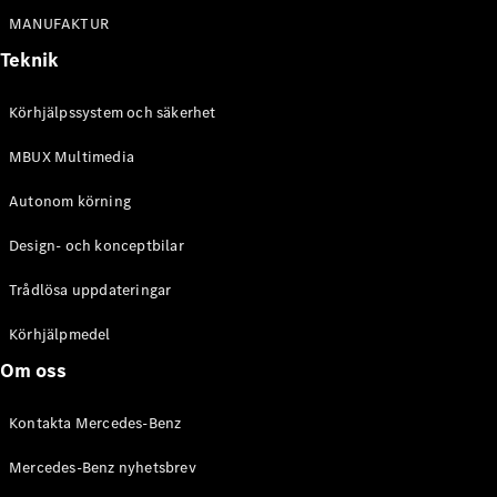
Alla
MANUFAKTUR
Cabriolet /
Roadster
Teknik
CLE
Cabriolet
Körhjälpssystem och säkerhet
Mercedes-
AMG SL
MBUX Multimedia
Roadster
Mercedes-
Autonom körning
Maybach SL
Monogram
Design- och konceptbilar
Series
Trådlösa uppdateringar
Konfigurator
Körhjälpmedel
Mercedes-
Benz Online
Om oss
Store
Grand Limousine
Kontakta Mercedes-Benz
Mercedes-Benz nyhetsbrev