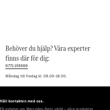
EQE
Elektrisk
SUV
EQS
Elektrisk
SUV
Mercedes-
Maybach
Elektrisk
EQS SUV
GLA
GLA
Behöver du hjälp? Våra experter
Ny
GLA
Ny
Elektrisk
finns där för dig:
GLB
Elektrisk
GLB
0771 155500
GLC
Elektrisk
GLC
Måndag till fredag kl. 08.00–18.00.
GLC Coupé
GLE
GLE Coupé
GLS
Mercedes-
Håll kontakten med oss.
Maybach
Ny
GLS
Få nyheter om Mercedes-Benz värld – våra produkter