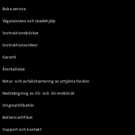
Coupé
Boka service
Mercedes-
AMG GT
Vägassistans och skadehjälp
Elektrisk
4-Dörrars
Coupé
Instruktionsböcker
Instruktionsvideor
Konfigurator
Mercedes-
Garanti
Benz Online
Store
Återkallelse
Cabriolet / Roadster
Retur- och avfallshantering av uttjänta fordon
Nedstängning av 2G- och 3G-mobilnät
Originaltillbehör
Battericertifikat
Support och kontakt