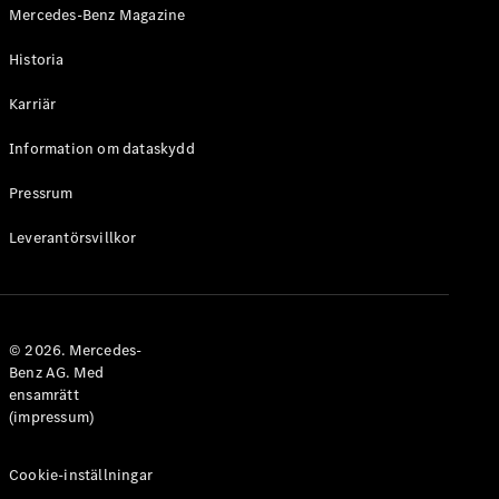
Mercedes-Benz Magazine
Historia
Karriär
VLE
Elektrisk
Information om dataskydd
Konfigurator
Pressrum
Mercedes-
Benz Online
Leverantörsvillkor
Store
Familjebilar / Camping van
© 2026. Mercedes-
Benz AG. Med
ensamrätt
(impressum)
Cookie-inställningar