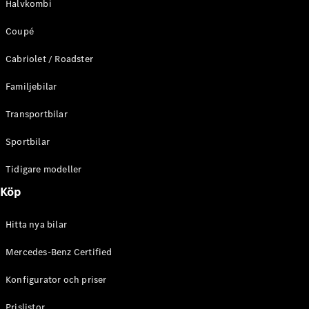
Halvkombi
C-Klass
Kombi All-
Coupé
Terrain
E-Klass
Cabriolet / Roadster
Kombi
E-Klass
Familjebilar
Kombi All-
Terrain
Transportbilar
Sportbilar
Konfigurator
Mercedes-
Tidigare modeller
Benz Online
Köp
Store
Halvkombi
Hitta nya bilar
Mercedes-Benz Certified
Konfigurator och priser
A-Klass
Prislistor