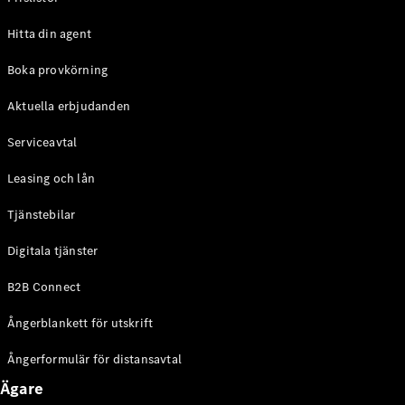
Halvkombi
Hitta din agent
Konfigurator
Boka provkörning
Mercedes-
Benz Online
Aktuella erbjudanden
Store
Coupé
Serviceavtal
Leasing och lån
Tjänstebilar
Digitala tjänster
Alla Coupé
B2B Connect
CLE Coupé
Mercedes-
Ångerblankett för utskrift
AMG GT
Coupé
Ångerformulär för distansavtal
Mercedes-
AMG GT 4-
Ägare
Dörrars