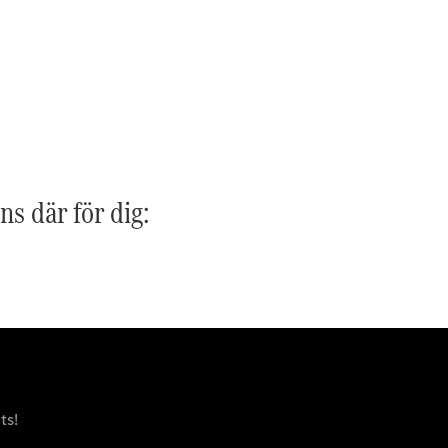
G-
Elektrisk
Klass
G-Klass
Konfigurator
Mercedes-
Benz Online
Store
Kombi
ns där för dig:
Alla Kombi
CLA
Shooting
Elektrisk
Brake
C-Klass
ts!
Kombi