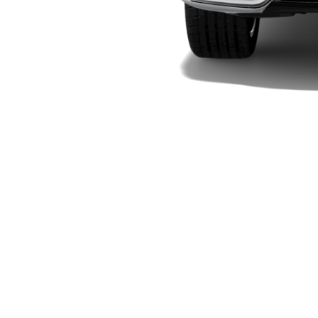
Elektriska modeller
Laddhybrid modeller
Sedan
Alla Sedan
CLA
Elektrisk
C-Klass
Sedan
C-
Klass
Elektrisk
Sedan
EQE
Elektrisk
Sedan
EQS
Elektrisk
Sedan