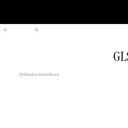
GL
Utforska interiören