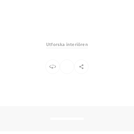
EQE
Elektrisk
SUV
EQS
Elektrisk
SUV
Mercedes-
Maybach
Elektrisk
EQS SUV
Utforska interiören
GLA
GLA
Ny
GLA
Ny
Elektrisk
GLB
Elektrisk
GLB
GLC
Elektrisk
GLC
GLC Coupé
GLE
GLE Coupé
GLS
Mercedes-
Maybach
Ny
GLS