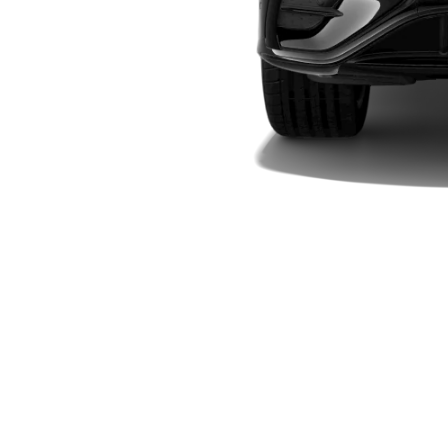
Elektriska modeller
Laddhybrid modeller
Sedan
Alla Sedan
CLA
Elektrisk
C-Klass
Sedan
C-
Klass
Elektrisk
Sedan
EQE
Elektrisk
Sedan
EQS
Elektrisk
Sedan