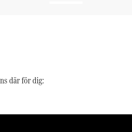
G-
Elektrisk
Klass
G-Klass
Konfigurator
Mercedes-
Benz Online
Store
Kombi
ns där för dig:
Alla Kombi
CLA
Shooting
Elektrisk
Brake
C-Klass
Kombi