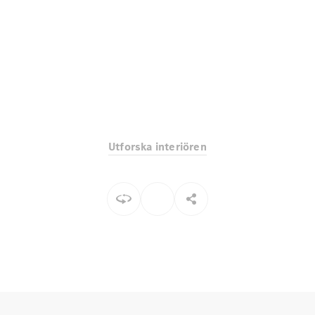
EQE
Elektrisk
SUV
EQS
Elektrisk
SUV
Mercedes-
Maybach
Elektrisk
EQS SUV
GLA
GLA
Ny
GLA
Ny
Elektrisk
Utforska interiören
GLB
Elektrisk
GLB
GLC
Elektrisk
GLC
GLC Coupé
GLE
GLE Coupé
GLS
Mercedes-
Maybach
Ny
GLS