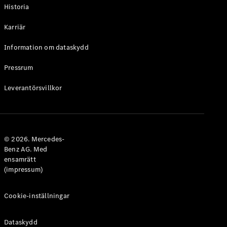
Historia
Karriär
Information om dataskydd
VLE
Elektrisk
Pressrum
Konfigurator
Leverantörsvillkor
Mercedes-
Benz Online
Store
Familjebilar / Camping van
© 2026. Mercedes-
Benz AG. Med
ensamrätt
(impressum)
Cookie-inställningar
Dataskydd