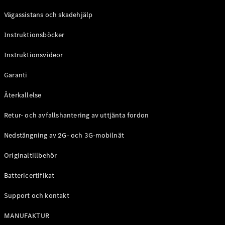
Coupé
Vägassistans och skadehjälp
Mercedes-
AMG GT
Instruktionsböcker
Elektrisk
4-Dörrars
Coupé
Instruktionsvideor
Garanti
Konfigurator
Mercedes-
Återkallelse
Benz Online
Store
Retur- och avfallshantering av uttjänta fordon
Cabriolet / Roadster
Nedstängning av 2G- och 3G-mobilnät
Originaltillbehör
Battericertifikat
Support och kontakt
MANUFAKTUR