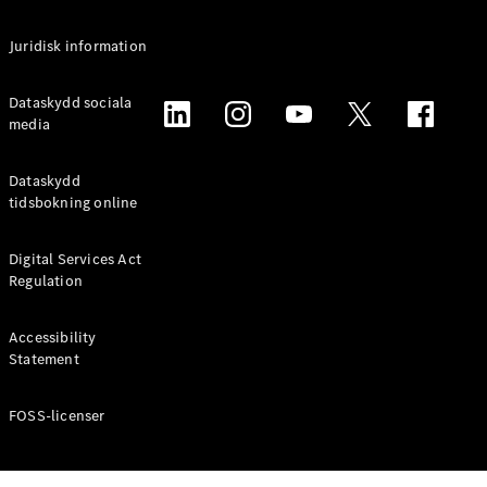
Alla
Juridisk information
Familjebilar
/ Camping
van
Dataskydd sociala
EQV
media
Elektrisk
V-Klass
Marco Polo
Dataskydd
Marco Polo
tidsbokning online
Horizon
Digital Services Act
Konfigurator
Regulation
Mercedes-
Benz Online
Accessibility
Store
Statement
Transportbilar
FOSS-licenser
Konfigurator
Mercedes-Benz Online Store