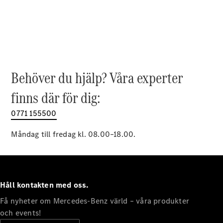
EQE
Elektrisk
SUV
EQS
Elektrisk
SUV
Mercedes-
Maybach
Elektrisk
EQS SUV
Behöver du hjälp? Våra experter
GLA
GLA
finns där för dig:
Ny
GLA
Ny
Elektrisk
GLB
0771 155500
Elektrisk
GLB
GLC
Måndag till fredag kl. 08.00–18.00.
Elektrisk
GLC
GLC Coupé
GLE
GLE Coupé
Håll kontakten med oss.
GLS
Mercedes-
Få nyheter om Mercedes-Benz värld – våra produkter
Maybach
Ny
och events!
GLS