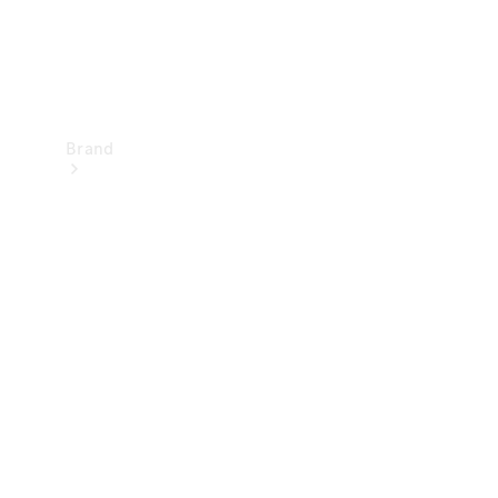
Brand
Upplev
Mercedes-
Benz