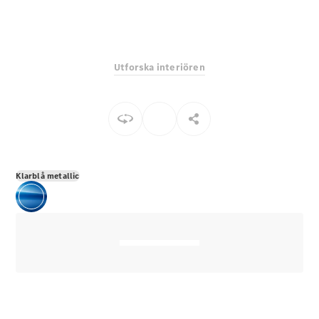
E-Klass
Sedan
S-Klass
Lång
Utforska interiören
Mercedes-
Maybach S-
Klass
Konfigurator
Mercedes-
Benz Online
Klarblå metallic
Store
SUV
Alla Suvar
EQA
Elektrisk