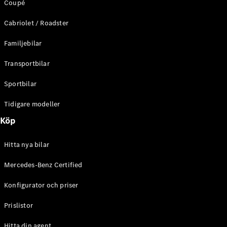
Coupé
C-Klass
Kombi All-
Cabriolet / Roadster
Terrain
E-Klass
Familjebilar
Kombi
E-Klass
Transportbilar
Kombi All-
Terrain
Sportbilar
Tidigare modeller
Konfigurator
Mercedes-
Köp
Benz Online
Store
Hitta nya bilar
Halvkombi
Mercedes-Benz Certified
Konfigurator och priser
Prislistor
A-Klass
Hitta din agent