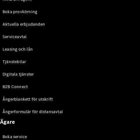
Halvkombi
Boka provkörning
Konfigurator
Aktuella erbjudanden
Mercedes-
Benz Online
Serviceavtal
Store
Coupé
Leasing och lån
Tjänstebilar
Digitala tjänster
B2B Connect
Alla Coupé
Ångerblankett för utskrift
CLE Coupé
Mercedes-
Ångerformulär för distansavtal
AMG GT
Coupé
Ägare
Mercedes-
AMG GT 4-
Boka service
Dörrars