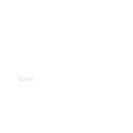
Laddningsutrustning
Collection
Bilvård
Tjänster
Alla tjänster