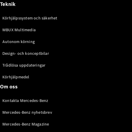
Alla
Teknik
Cabriolet /
Roadster
Körhjälpssystem och säkerhet
CLE
Cabriolet
MBUX Multimedia
Mercedes-
AMG SL
Autonom körning
Roadster
Mercedes-
Design- och konceptbilar
Maybach SL
Monogram
Trådlösa uppdateringar
Series
Körhjälpmedel
Konfigurator
Om oss
Mercedes-
Benz Online
Kontakta Mercedes-Benz
Store
Grand Limousine
Mercedes-Benz nyhetsbrev
Mercedes-Benz Magazine