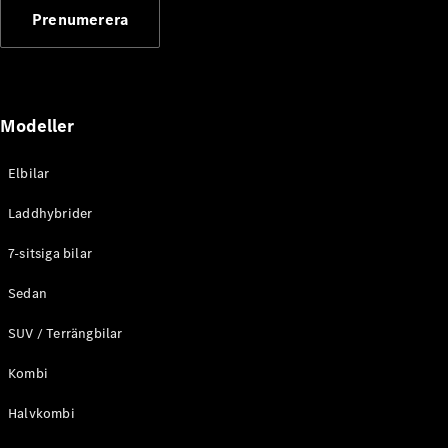
G-
Prenumerera
Elektrisk
Klass
G-Klass
Konfigurator
Modeller
Mercedes-
Benz Online
Store
Elbilar
Kombi
Laddhybrider
7-sitsiga bilar
Sedan
SUV / Terrängbilar
Alla Kombi
CLA
Kombi
Shooting
Elektrisk
Brake
Halvkombi
C-Klass
Kombi