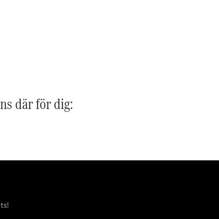
G-
Elektrisk
Klass
G-Klass
Konfigurator
Mercedes-
Benz Online
Store
Kombi
ns där för dig:
Alla Kombi
CLA
Shooting
Elektrisk
Brake
C-Klass
ts!
Kombi