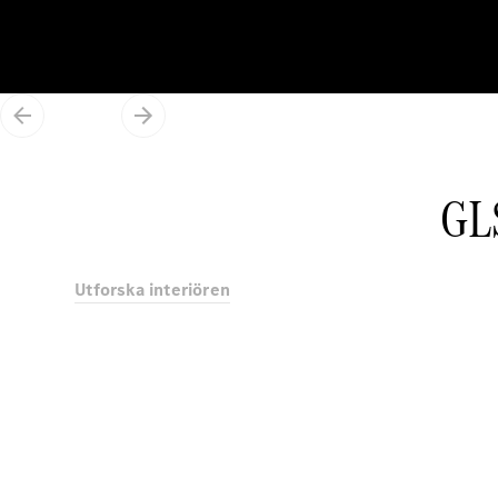
GL
Utforska interiören