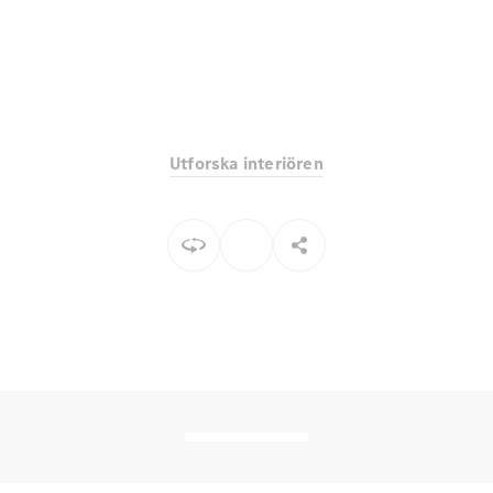
EQE
Elektrisk
SUV
EQS
Elektrisk
SUV
Mercedes-
Maybach
Elektrisk
EQS SUV
Utforska interiören
GLA
GLA
Ny
GLA
Ny
Elektrisk
GLB
Elektrisk
GLB
GLC
Elektrisk
GLC
GLC Coupé
GLE
GLE Coupé
GLS
Mercedes-
Maybach
Ny
GLS