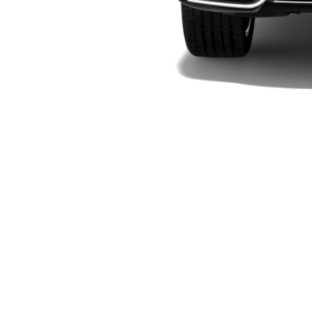
Elektriska modeller
Laddhybrid modeller
Sedan
Alla Sedan
CLA
Elektrisk
C-Klass
Sedan
C-
Klass
Elektrisk
Sedan
EQE
Elektrisk
Sedan
EQS
Elektrisk
Sedan