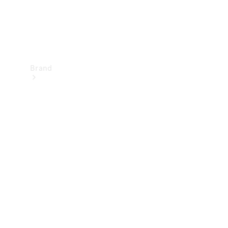
Brand
Upplev
Mercedes-
Benz