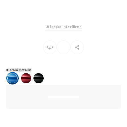
E-Klass
Sedan
S-Klass
Lång
Utforska interiören
Mercedes-
Maybach S-
Klass
Konfigurator
Mercedes-
Benz Online
Klarblå metallic
Store
SUV
Alla Suvar
EQA
Elektrisk