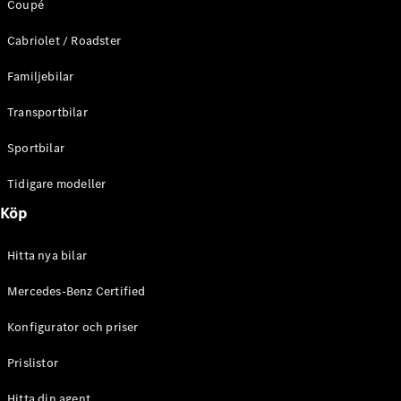
Coupé
C-Klass
Kombi All-
Cabriolet / Roadster
Terrain
E-Klass
Familjebilar
Kombi
E-Klass
Transportbilar
Kombi All-
Terrain
Sportbilar
Tidigare modeller
Konfigurator
Mercedes-
Köp
Benz Online
Store
Hitta nya bilar
Halvkombi
Mercedes-Benz Certified
Konfigurator och priser
Prislistor
A-Klass
Hitta din agent