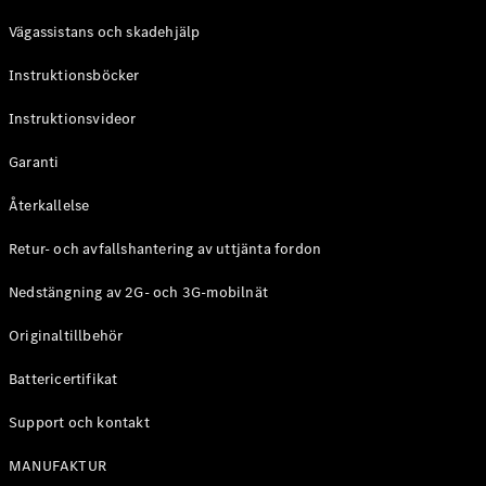
Coupé
Vägassistans och skadehjälp
Mercedes-
AMG GT
Instruktionsböcker
Elektrisk
4-Dörrars
Coupé
Instruktionsvideor
Garanti
Konfigurator
Mercedes-
Återkallelse
Benz Online
Store
Retur- och avfallshantering av uttjänta fordon
Cabriolet / Roadster
Nedstängning av 2G- och 3G-mobilnät
Originaltillbehör
Battericertifikat
Support och kontakt
MANUFAKTUR