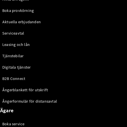
Halvkombi
Boka provkörning
Konfigurator
Aktuella erbjudanden
Mercedes-
Benz Online
Serviceavtal
Store
Coupé
Leasing och lån
Tjänstebilar
Digitala tjänster
B2B Connect
Alla Coupé
Ångerblankett för utskrift
CLE Coupé
Mercedes-
Ångerformulär för distansavtal
AMG GT
Coupé
Ägare
Mercedes-
AMG GT 4-
Boka service
Dörrars