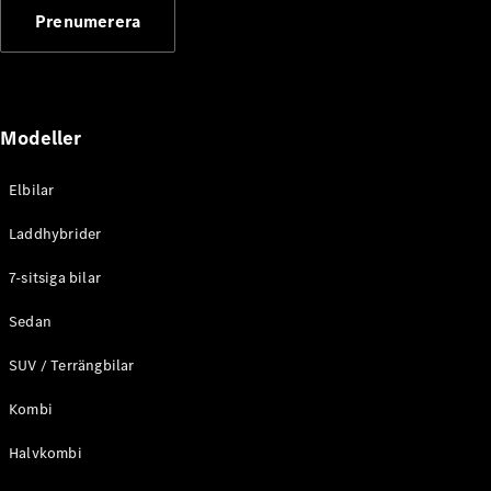
G-
Prenumerera
Elektrisk
Klass
G-Klass
Konfigurator
Modeller
Mercedes-
Benz Online
Store
Elbilar
Kombi
Laddhybrider
7-sitsiga bilar
Sedan
SUV / Terrängbilar
Alla Kombi
CLA
Kombi
Shooting
Elektrisk
Brake
Halvkombi
C-Klass
Kombi