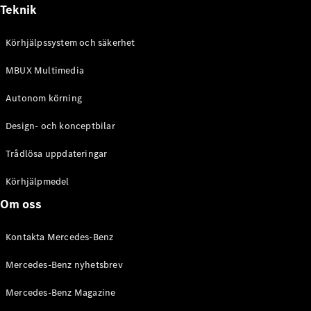
Alla
Teknik
Cabriolet /
Roadster
Körhjälpssystem och säkerhet
CLE
Cabriolet
MBUX Multimedia
Mercedes-
AMG SL
Autonom körning
Roadster
Mercedes-
Design- och konceptbilar
Maybach SL
Monogram
Trådlösa uppdateringar
Series
Körhjälpmedel
Konfigurator
Om oss
Mercedes-
Benz Online
Kontakta Mercedes-Benz
Store
Grand Limousine
Mercedes-Benz nyhetsbrev
Mercedes-Benz Magazine