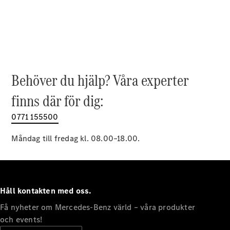
EQE
Elektrisk
SUV
EQS
Elektrisk
SUV
Mercedes-
Maybach
Elektrisk
EQS SUV
Behöver du hjälp? Våra experter
GLA
GLA
finns där för dig:
Ny
GLA
Ny
Elektrisk
GLB
0771 155500
Elektrisk
GLB
GLC
Måndag till fredag kl. 08.00–18.00.
Elektrisk
GLC
GLC Coupé
GLE
GLE Coupé
Håll kontakten med oss.
GLS
Mercedes-
Få nyheter om Mercedes-Benz värld – våra produkter
Maybach
Ny
och events!
GLS