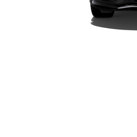
Elektriska modeller
Laddhybrid modeller
Sedan
Alla Sedan
CLA
Elektrisk
C-Klass
Sedan
C-
Klass
Elektrisk
Sedan
EQE
Elektrisk
Sedan
EQS
Elektrisk
Sedan