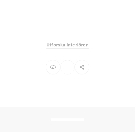
EQE
Elektrisk
SUV
EQS
Elektrisk
SUV
Mercedes-
Maybach
Elektrisk
EQS SUV
Utforska interiören
GLA
GLA
Ny
GLA
Ny
Elektrisk
GLB
Elektrisk
GLB
GLC
Elektrisk
GLC
GLC Coupé
GLE
GLE Coupé
GLS
Mercedes-
Maybach
Ny
GLS