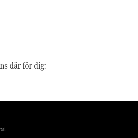
G-
Elektrisk
Klass
G-Klass
Konfigurator
Mercedes-
Benz Online
Store
Kombi
ns där för dig:
Alla Kombi
CLA
Shooting
Elektrisk
Brake
C-Klass
ts!
Kombi