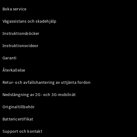
Coupé
Boka service
Mercedes-
AMG GT
Vägassistans och skadehjälp
Elektrisk
4-Dörrars
Coupé
Instruktionsböcker
Instruktionsvideor
Konfigurator
Mercedes-
Garanti
Benz Online
Store
Återkallelse
Cabriolet / Roadster
Retur- och avfallshantering av uttjänta fordon
Nedstängning av 2G- och 3G-mobilnät
Originaltillbehör
Battericertifikat
Support och kontakt