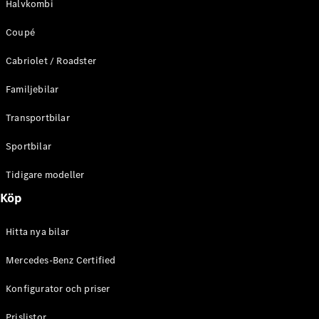
Halvkombi
C-Klass
Kombi All-
Coupé
Terrain
E-Klass
Cabriolet / Roadster
Kombi
E-Klass
Familjebilar
Kombi All-
Terrain
Transportbilar
Sportbilar
Konfigurator
Mercedes-
Tidigare modeller
Benz Online
Köp
Store
Halvkombi
Hitta nya bilar
Mercedes-Benz Certified
Konfigurator och priser
A-Klass
Prislistor