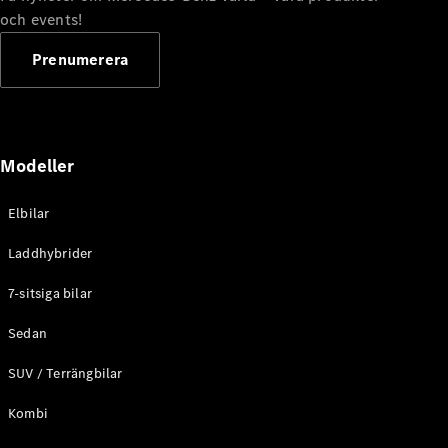
G-
och events!
Elektrisk
Klass
G-Klass
Prenumerera
Konfigurator
Mercedes-
Benz Online
Modeller
Store
Kombi
Elbilar
Laddhybrider
7-sitsiga bilar
Sedan
Alla Kombi
CLA
SUV / Terrängbilar
Shooting
Elektrisk
Brake
Kombi
C-Klass
Kombi