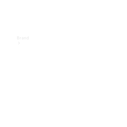
Brand
Upplev
Mercedes-
Benz