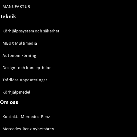
Alla
MANUFAKTUR
Cabriolet /
Roadster
Teknik
CLE
Cabriolet
Körhjälpssystem och säkerhet
Mercedes-
AMG SL
MBUX Multimedia
Roadster
Mercedes-
Autonom körning
Maybach SL
Monogram
Design- och konceptbilar
Series
Trådlösa uppdateringar
Konfigurator
Körhjälpmedel
Mercedes-
Benz Online
Om oss
Store
Grand Limousine
Kontakta Mercedes-Benz
Mercedes-Benz nyhetsbrev