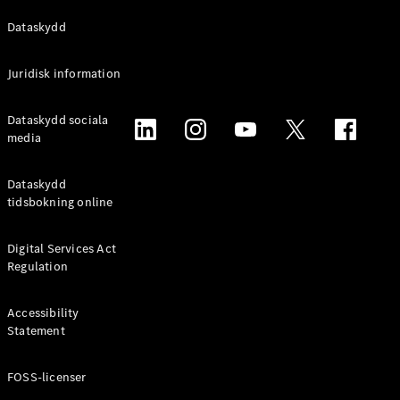
Alla
Dataskydd
Familjebilar
/ Camping
Juridisk information
van
EQV
Elektrisk
Dataskydd sociala
V-Klass
media
Marco Polo
Marco Polo
Horizon
Dataskydd
tidsbokning online
Konfigurator
Mercedes-
Digital Services Act
Benz Online
Regulation
Store
Accessibility
Transportbilar
Statement
FOSS-licenser
Konfigurator
Mercedes-Benz Online Store