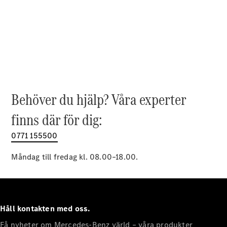
EQE
Elektrisk
SUV
EQS
Elektrisk
SUV
Mercedes-
Maybach
Elektrisk
EQS SUV
GLA
GLA
Behöver du hjälp? Våra experter
Ny
GLA
Ny
Elektrisk
finns där för dig:
GLB
Elektrisk
GLB
0771 155500
GLC
Elektrisk
GLC
Måndag till fredag kl. 08.00–18.00.
GLC Coupé
GLE
GLE Coupé
GLS
Mercedes-
Håll kontakten med oss.
Maybach
Ny
GLS
Få nyheter om Mercedes-Benz värld – våra produkter