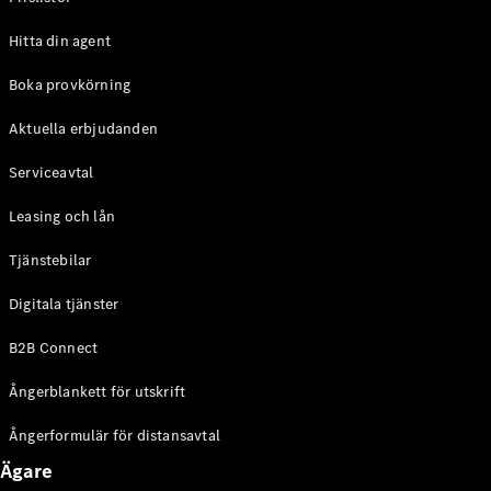
Halvkombi
Hitta din agent
Konfigurator
Boka provkörning
Mercedes-
Benz Online
Aktuella erbjudanden
Store
Coupé
Serviceavtal
Leasing och lån
Tjänstebilar
Digitala tjänster
Alla Coupé
B2B Connect
CLE Coupé
Mercedes-
Ångerblankett för utskrift
AMG GT
Coupé
Ångerformulär för distansavtal
Mercedes-
AMG GT 4-
Ägare
Dörrars