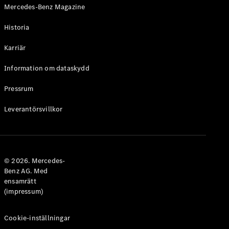
Mercedes-Benz Magazine
Historia
Karriär
VLE
Elektrisk
Information om dataskydd
Konfigurator
Pressrum
Mercedes-
Benz Online
Leverantörsvillkor
Store
Familjebilar / Camping van
© 2026. Mercedes-
Benz AG. Med
ensamrätt
(impressum)
Cookie-inställningar