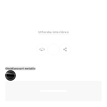
E-Klass
Sedan
S-Klass
Lång
Mercedes-
Maybach S-
Utforska interiören
Klass
Konfigurator
Mercedes-
Benz Online
Store
SUV
Obsidiansvart metallic
Alla Suvar
EQA
Elektrisk