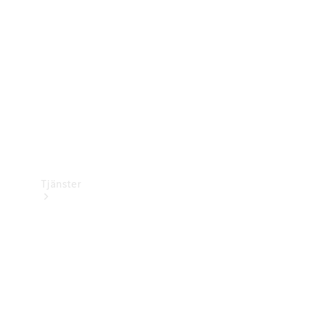
Laddningsutrustning
Collection
Bilvård
Tjänster
Alla tjänster