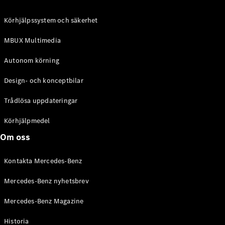
C-Klass
Kombi All-
Körhjälpssystem och säkerhet
Terrain
E-Klass
MBUX Multimedia
Kombi
E-Klass
Autonom körning
Kombi All-
Terrain
Design- och konceptbilar
Trådlösa uppdateringar
Konfigurator
Mercedes-
Körhjälpmedel
Benz Online
Om oss
Store
Halvkombi
Kontakta Mercedes-Benz
Mercedes-Benz nyhetsbrev
Mercedes-Benz Magazine
Historia
A-Klass