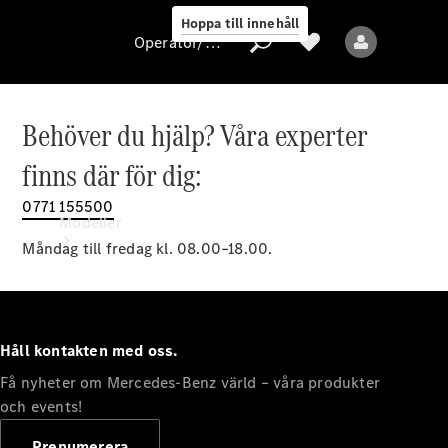
Hoppa till innehåll
Operatör/skydd av personuppgifter
Behöver du hjälp? Våra experter
Operatör/skydd
finns där för dig:
av
personuppgifter
0771 155500
Modeller
Måndag till fredag kl. 08.00–18.00.
Håll kontakten med oss.
Få nyheter om Mercedes-Benz värld – våra produkter
Alla modeller
Nya modeller
och events!
Prenumerera