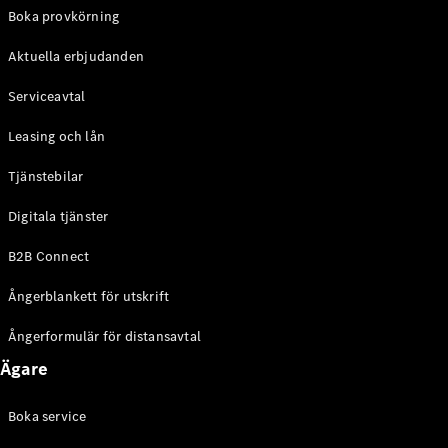
EQE
Boka provkörning
Elektrisk
SUV
Aktuella erbjudanden
EQS
Elektrisk
SUV
Serviceavtal
Mercedes-
Maybach
Elektrisk
Leasing och lån
EQS SUV
GLA
Tjänstebilar
GLA
Ny
GLA
Ny
Elektrisk
Digitala tjänster
GLB
Elektrisk
GLB
B2B Connect
GLC
Elektrisk
GLC
Ångerblankett för utskrift
GLC Coupé
GLE
Ångerformulär för distansavtal
GLE Coupé
Ägare
GLS
Mercedes-
Maybach
Boka service
Ny
GLS