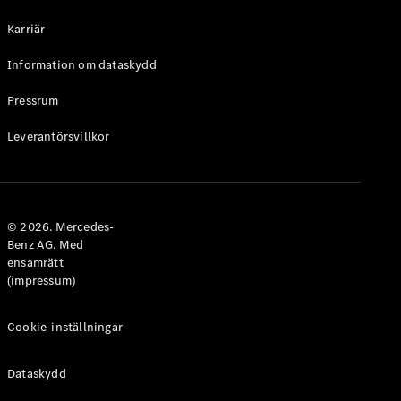
Halvkombi
Karriär
Konfigurator
Information om dataskydd
Mercedes-
Benz Online
Pressrum
Store
Leverantörsvillkor
Coupé
© 2026. Mercedes-
Benz AG. Med
ensamrätt
Alla Coupé
(impressum)
CLE Coupé
Mercedes-
AMG GT
Cookie-inställningar
Coupé
Mercedes-
Dataskydd
AMG GT 4-
Dörrars