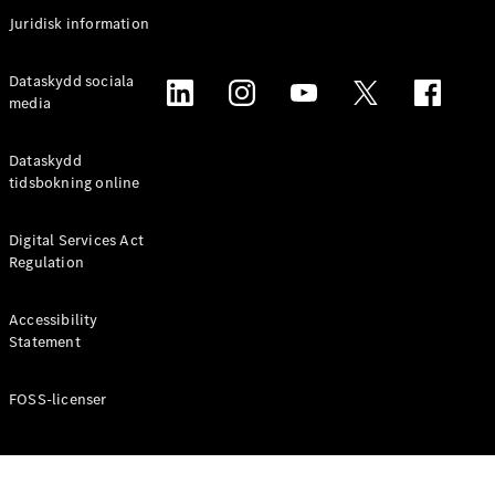
Coupé
Juridisk information
Mercedes-
AMG GT
Elektrisk
Dataskydd sociala
4-Dörrars
media
Coupé
Dataskydd
Konfigurator
tidsbokning online
Mercedes-
Benz Online
Digital Services Act
Store
Regulation
Cabriolet / Roadster
Accessibility
Statement
FOSS-licenser