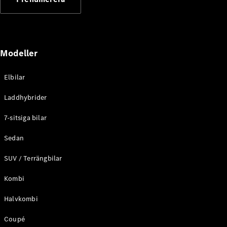
Elektriska modeller
Laddhybrid modeller
Sedan
Modeller
Elbilar
Laddhybrider
Alla Sedan
7-sitsiga bilar
CLA
Elektrisk
C-Klass
Sedan
Sedan
SUV / Terrängbilar
C-
Klass
Elektrisk
Kombi
Sedan
EQE
Elektrisk
Halvkombi
Sedan
EQS
Elektrisk
Coupé
Sedan