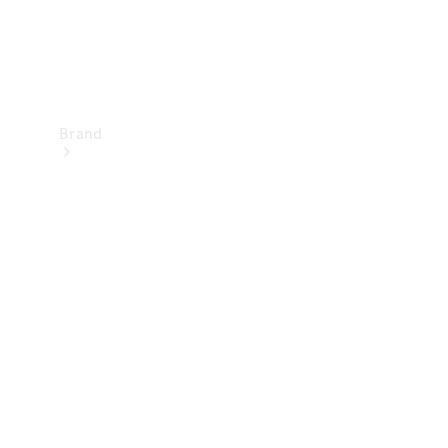
Brand
Upplev
Mercedes-
Benz