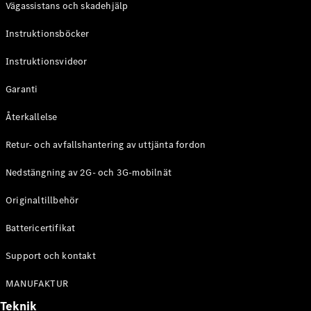
Vägassistans och skadehjälp
G-
Elektrisk
Klass
Instruktionsböcker
G-Klass
Instruktionsvideor
Konfigurator
Mercedes-
Garanti
Benz Online
Store
Återkallelse
Kombi
Retur- och avfallshantering av uttjänta fordon
Nedstängning av 2G- och 3G-mobilnät
Originaltillbehör
Battericertifikat
Alla Kombi
CLA
Support och kontakt
Shooting
Elektrisk
Brake
MANUFAKTUR
C-Klass
Teknik
Kombi