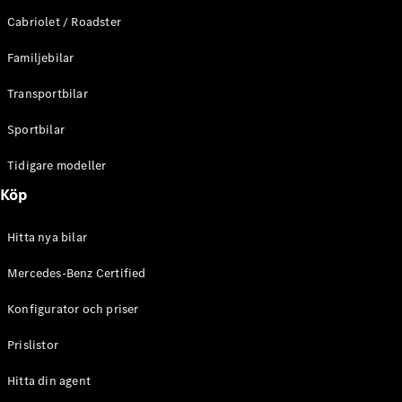
E-Klass
Cabriolet / Roadster
Sedan
S-Klass
Familjebilar
Lång
Mercedes-
Transportbilar
Maybach S-
Klass
Sportbilar
Tidigare modeller
Konfigurator
Mercedes-
Köp
Benz Online
Store
Hitta nya bilar
SUV
Mercedes-Benz Certified
Konfigurator och priser
Prislistor
Alla Suvar
Hitta din agent
EQA
Elektrisk