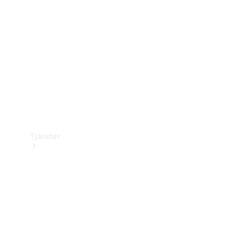
Laddningsutrustning
Collection
Bilvård
Tjänster
Alla tjänster