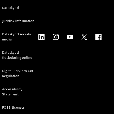
Alla
Dataskydd
Familjebilar
/ Camping
Juridisk information
van
EQV
Elektrisk
Dataskydd sociala
V-Klass
media
Marco Polo
Marco Polo
Horizon
Dataskydd
tidsbokning online
Konfigurator
Mercedes-
Digital Services Act
Benz Online
Regulation
Store
Accessibility
Transportbilar
Statement
FOSS-licenser
Konfigurator
Mercedes-Benz Online Store