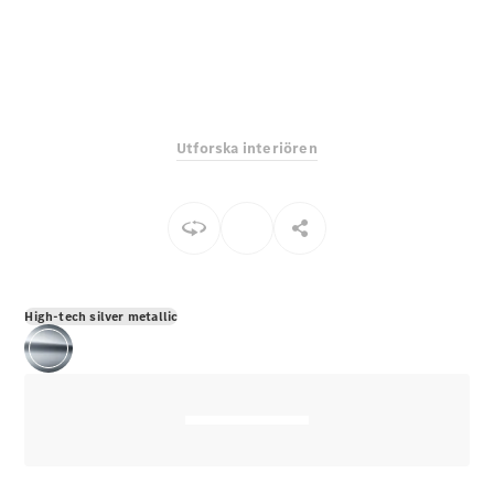
E-Klass
Sedan
S-Klass
Lång
Mercedes-
Maybach S-
Utforska interiören
Klass
Konfigurator
Mercedes-
Benz Online
Store
SUV
High-tech silver metallic
Alla Suvar
EQA
Elektrisk