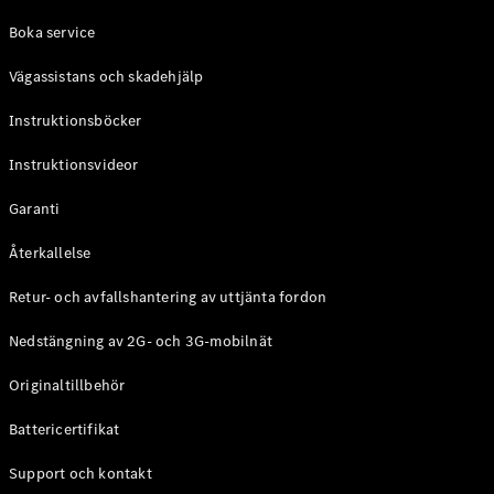
Coupé
Boka service
Mercedes-
AMG GT
Vägassistans och skadehjälp
Elektrisk
4-Dörrars
Coupé
Instruktionsböcker
Instruktionsvideor
Konfigurator
Mercedes-
Garanti
Benz Online
Store
Återkallelse
Cabriolet / Roadster
Retur- och avfallshantering av uttjänta fordon
Nedstängning av 2G- och 3G-mobilnät
Originaltillbehör
Battericertifikat
Support och kontakt