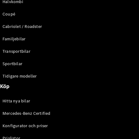
Halvkombi
C-Klass
Kombi All-
Coupé
Terrain
E-Klass
Cabriolet / Roadster
Kombi
E-Klass
Familjebilar
Kombi All-
Terrain
Transportbilar
Sportbilar
Konfigurator
Mercedes-
Tidigare modeller
Benz Online
Köp
Store
Halvkombi
Hitta nya bilar
Mercedes-Benz Certified
Konfigurator och priser
A-Klass
Prislistor