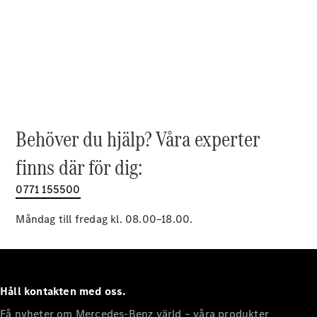
EQE
Elektrisk
SUV
EQS
Elektrisk
SUV
Mercedes-
Maybach
Elektrisk
EQS SUV
GLA
GLA
Behöver du hjälp? Våra experter
Ny
GLA
Ny
Elektrisk
finns där för dig:
GLB
Elektrisk
GLB
0771 155500
GLC
Elektrisk
GLC
Måndag till fredag kl. 08.00–18.00.
GLC Coupé
GLE
GLE Coupé
GLS
Mercedes-
Håll kontakten med oss.
Maybach
Ny
GLS
Få nyheter om Mercedes-Benz värld – våra produkter