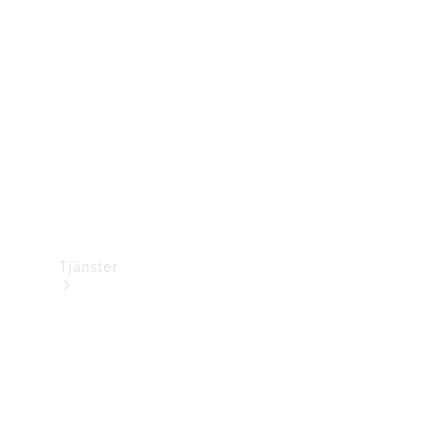
Laddningsutrustning
Collection
Bilvård
Tjänster
Alla tjänster