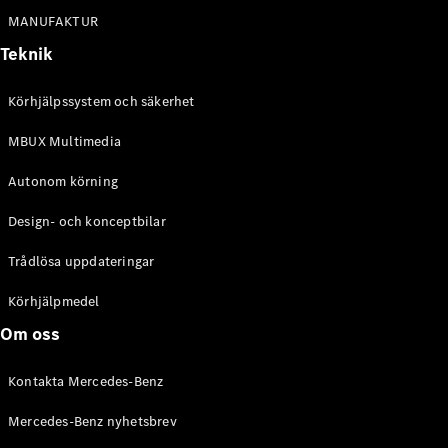
Alla
MANUFAKTUR
Cabriolet /
Roadster
Teknik
CLE
Cabriolet
Körhjälpssystem och säkerhet
Mercedes-
AMG SL
MBUX Multimedia
Roadster
Mercedes-
Autonom körning
Maybach SL
Monogram
Design- och konceptbilar
Series
Trådlösa uppdateringar
Konfigurator
Körhjälpmedel
Mercedes-
Benz Online
Om oss
Store
Grand Limousine
Kontakta Mercedes-Benz
Mercedes-Benz nyhetsbrev