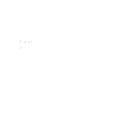
Brand
Upplev
Mercedes-
Benz