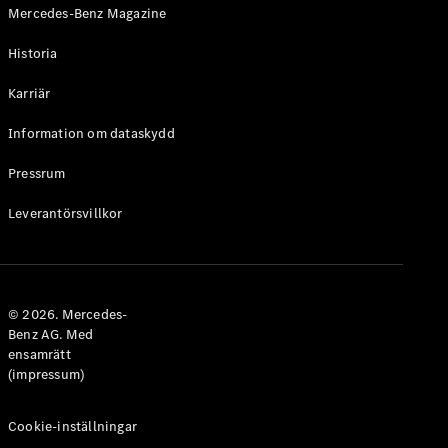
Mercedes-Benz Magazine
Historia
Karriär
VLE
Elektrisk
Information om dataskydd
Konfigurator
Pressrum
Mercedes-
Benz Online
Leverantörsvillkor
Store
Familjebilar / Camping van
© 2026. Mercedes-
Benz AG. Med
ensamrätt
(impressum)
Cookie-inställningar