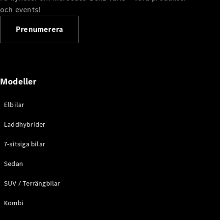
G-
och events!
Elektrisk
Klass
G-Klass
Prenumerera
Konfigurator
Mercedes-
Benz Online
Modeller
Store
Kombi
Elbilar
Laddhybrider
7-sitsiga bilar
Sedan
Alla Kombi
CLA
SUV / Terrängbilar
Shooting
Elektrisk
Brake
Kombi
C-Klass
Kombi