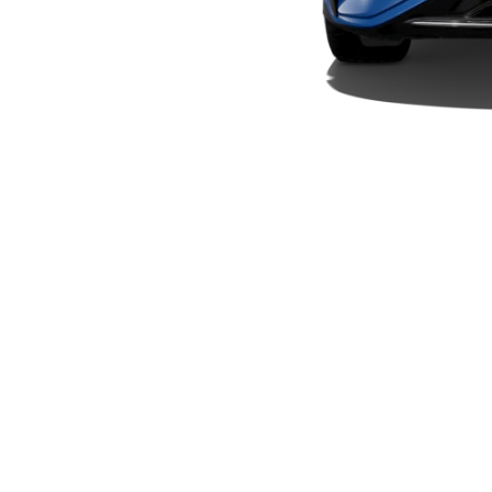
Elektriska modeller
Laddhybrid modeller
Sedan
Alla Sedan
CLA
Elektrisk
C-Klass
Sedan
C-
Klass
Elektrisk
Sedan
EQE
Elektrisk
Sedan
EQS
Elektrisk
Sedan