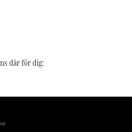
G-
Elektrisk
Klass
G-Klass
Konfigurator
Mercedes-
Benz Online
Store
Kombi
ns där för dig:
Alla Kombi
CLA
Shooting
Elektrisk
Brake
C-Klass
ts!
Kombi