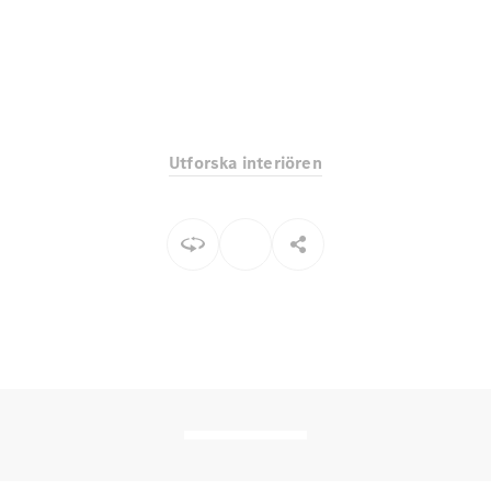
EQE
Elektrisk
SUV
EQS
Elektrisk
SUV
Mercedes-
Maybach
Elektrisk
EQS SUV
Utforska interiören
GLA
GLA
Ny
GLA
Ny
Elektrisk
GLB
Elektrisk
GLB
GLC
Elektrisk
GLC
GLC Coupé
GLE
GLE Coupé
GLS
Mercedes-
Maybach
Ny
GLS