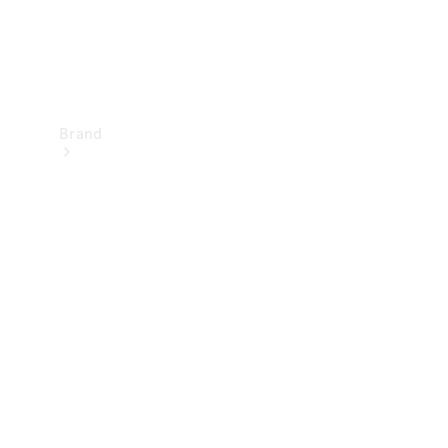
Brand
Upplev
Mercedes-
Benz