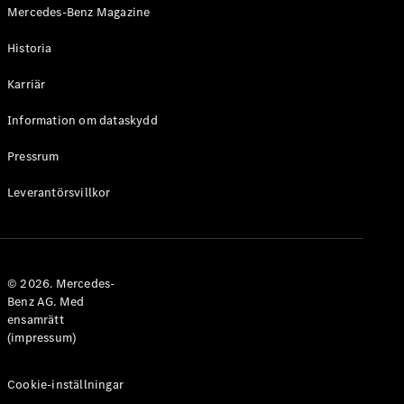
Mercedes-Benz Magazine
Historia
Karriär
VLE
Elektrisk
Information om dataskydd
Konfigurator
Pressrum
Mercedes-
Benz Online
Leverantörsvillkor
Store
Familjebilar / Camping van
© 2026. Mercedes-
Benz AG. Med
ensamrätt
(impressum)
Cookie-inställningar