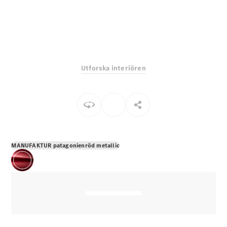
E-Klass
Sedan
S-Klass
Lång
Mercedes-
Maybach S-
Utforska interiören
Klass
Konfigurator
Mercedes-
Benz Online
Store
SUV
MANUFAKTUR patagonienröd metallic
Alla Suvar
EQA
Elektrisk