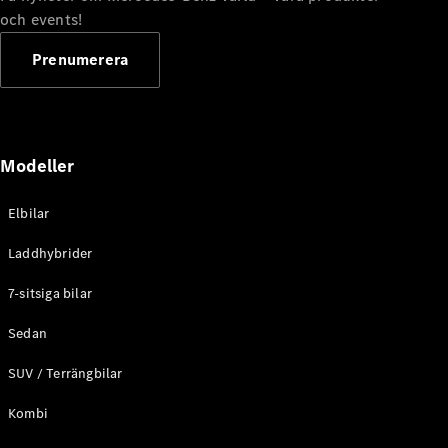
G-
och events!
Elektrisk
Klass
G-Klass
Prenumerera
Konfigurator
Mercedes-
Benz Online
Modeller
Store
Kombi
Elbilar
Laddhybrider
7-sitsiga bilar
Sedan
Alla Kombi
CLA
SUV / Terrängbilar
Shooting
Elektrisk
Brake
Kombi
C-Klass
Kombi