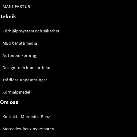
Alla
MANUFAKTUR
Cabriolet /
Roadster
Teknik
CLE
Cabriolet
Körhjälpssystem och säkerhet
Mercedes-
AMG SL
MBUX Multimedia
Roadster
Mercedes-
Autonom körning
Maybach SL
Monogram
Design- och konceptbilar
Series
Trådlösa uppdateringar
Konfigurator
Körhjälpmedel
Mercedes-
Benz Online
Om oss
Store
Grand Limousine
Kontakta Mercedes-Benz
Mercedes-Benz nyhetsbrev