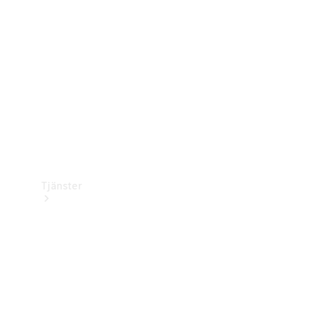
Laddningsutrustning
Collection
Bilvård
Tjänster
Alla tjänster