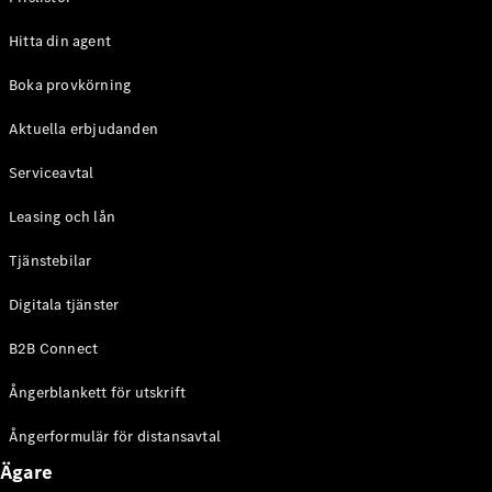
Halvkombi
Hitta din agent
Konfigurator
Boka provkörning
Mercedes-
Benz Online
Aktuella erbjudanden
Store
Coupé
Serviceavtal
Leasing och lån
Tjänstebilar
Digitala tjänster
Alla Coupé
B2B Connect
CLE Coupé
Mercedes-
Ångerblankett för utskrift
AMG GT
Coupé
Ångerformulär för distansavtal
Mercedes-
AMG GT 4-
Ägare
Dörrars