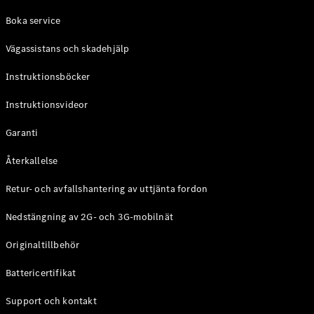
Coupé
Boka service
Mercedes-
AMG GT
Vägassistans och skadehjälp
Elektrisk
4-Dörrars
Coupé
Instruktionsböcker
Instruktionsvideor
Konfigurator
Mercedes-
Garanti
Benz Online
Store
Återkallelse
Cabriolet / Roadster
Retur- och avfallshantering av uttjänta fordon
Nedstängning av 2G- och 3G-mobilnät
Originaltillbehör
Battericertifikat
Support och kontakt