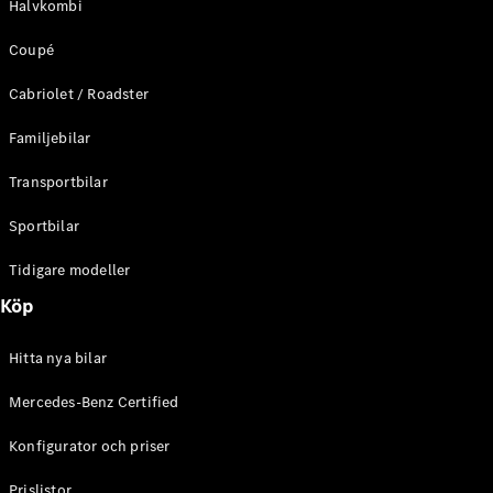
Halvkombi
C-Klass
Kombi All-
Coupé
Terrain
E-Klass
Cabriolet / Roadster
Kombi
E-Klass
Familjebilar
Kombi All-
Terrain
Transportbilar
Sportbilar
Konfigurator
Mercedes-
Tidigare modeller
Benz Online
Köp
Store
Halvkombi
Hitta nya bilar
Mercedes-Benz Certified
Konfigurator och priser
A-Klass
Prislistor