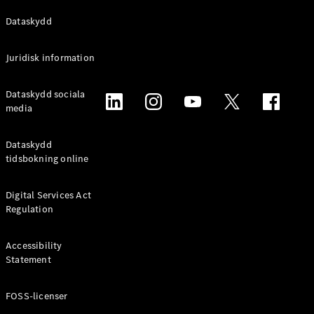
Alla
Dataskydd
Familjebilar
/ Camping
Juridisk information
van
EQV
Elektrisk
Dataskydd sociala
V-Klass
media
Marco Polo
Marco Polo
Horizon
Dataskydd
tidsbokning online
Konfigurator
Mercedes-
Digital Services Act
Benz Online
Regulation
Store
Accessibility
Transportbilar
Statement
FOSS-licenser
Konfigurator
Mercedes-Benz Online Store