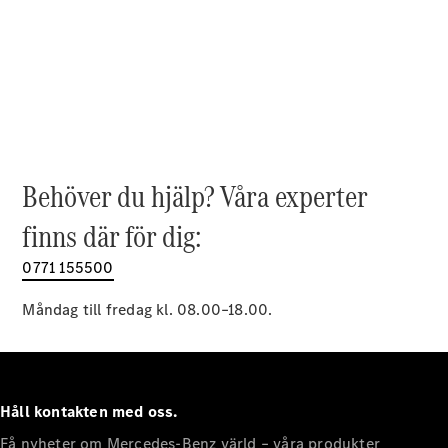
EQE
Elektrisk
SUV
EQS
Elektrisk
SUV
Mercedes-
Maybach
Elektrisk
EQS SUV
GLA
GLA
Behöver du hjälp? Våra experter
Ny
GLA
Ny
Elektrisk
finns där för dig:
GLB
Elektrisk
GLB
0771 155500
GLC
Elektrisk
GLC
Måndag till fredag kl. 08.00–18.00.
GLC Coupé
GLE
GLE Coupé
GLS
Mercedes-
Håll kontakten med oss.
Maybach
Ny
GLS
Få nyheter om Mercedes-Benz värld – våra produkter