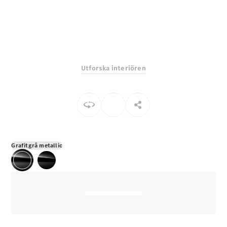
E-Klass
Sedan
S-Klass
Lång
Mercedes-
Maybach S-
Utforska interiören
Klass
Konfigurator
Mercedes-
Benz Online
Store
SUV
Grafitgrå metallic
Alla Suvar
EQA
Elektrisk