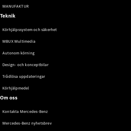
Alla
MANUFAKTUR
Cabriolet /
Roadster
Teknik
CLE
Cabriolet
Körhjälpssystem och säkerhet
Mercedes-
AMG SL
MBUX Multimedia
Roadster
Mercedes-
Autonom körning
Maybach SL
Monogram
Design- och konceptbilar
Series
Trådlösa uppdateringar
Konfigurator
Körhjälpmedel
Mercedes-
Benz Online
Om oss
Store
Grand Limousine
Kontakta Mercedes-Benz
Mercedes-Benz nyhetsbrev