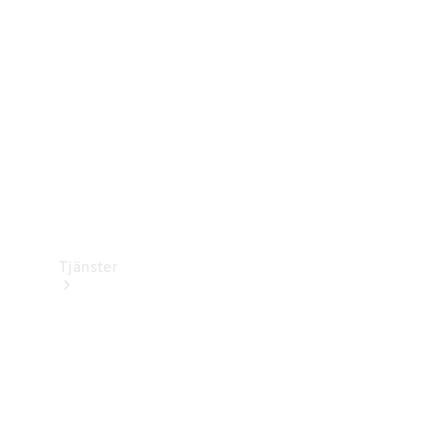
Laddningsutrustning
Collection
Bilvård
Tjänster
Alla tjänster