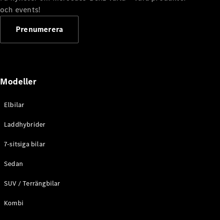
G-
och events!
Elektrisk
Klass
G-Klass
Prenumerera
Konfigurator
Mercedes-
Benz Online
Modeller
Store
Kombi
Elbilar
Laddhybrider
7-sitsiga bilar
Sedan
Alla Kombi
CLA
SUV / Terrängbilar
Shooting
Elektrisk
Brake
Kombi
C-Klass
Kombi