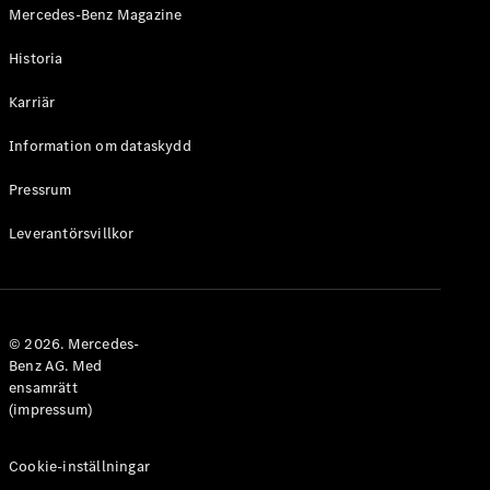
Mercedes-Benz Magazine
Historia
Karriär
VLE
Elektrisk
Information om dataskydd
Konfigurator
Pressrum
Mercedes-
Benz Online
Leverantörsvillkor
Store
Familjebilar / Camping van
© 2026. Mercedes-
Benz AG. Med
ensamrätt
(impressum)
Cookie-inställningar