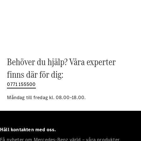
EQE
Elektrisk
SUV
EQS
Elektrisk
SUV
Mercedes-
Maybach
Elektrisk
EQS SUV
GLA
GLA
Behöver du hjälp? Våra experter
Ny
GLA
Ny
Elektrisk
finns där för dig:
GLB
Elektrisk
GLB
0771 155500
GLC
Elektrisk
GLC
Måndag till fredag kl. 08.00–18.00.
GLC Coupé
GLE
GLE Coupé
GLS
Mercedes-
Håll kontakten med oss.
Maybach
Ny
GLS
Få nyheter om Mercedes-Benz värld – våra produkter