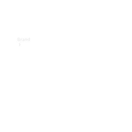
Brand
Upplev
Mercedes-
Benz