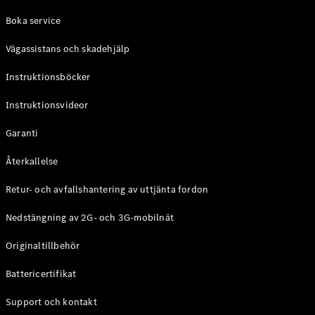
Coupé
Boka service
Mercedes-
AMG GT
Vägassistans och skadehjälp
Elektrisk
4-Dörrars
Coupé
Instruktionsböcker
Instruktionsvideor
Konfigurator
Mercedes-
Garanti
Benz Online
Store
Återkallelse
Cabriolet / Roadster
Retur- och avfallshantering av uttjänta fordon
Nedstängning av 2G- och 3G-mobilnät
Originaltillbehör
Battericertifikat
Support och kontakt