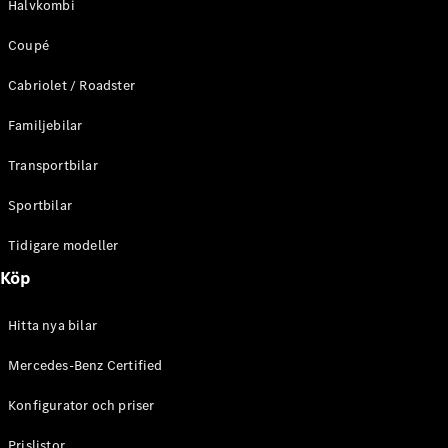
Halvkombi
C-Klass
Kombi All-
Coupé
Terrain
E-Klass
Cabriolet / Roadster
Kombi
E-Klass
Familjebilar
Kombi All-
Terrain
Transportbilar
Sportbilar
Konfigurator
Mercedes-
Tidigare modeller
Benz Online
Köp
Store
Halvkombi
Hitta nya bilar
Mercedes-Benz Certified
Konfigurator och priser
A-Klass
Prislistor