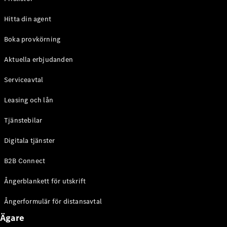
Halvkombi
Hitta din agent
Konfigurator
Boka provkörning
Mercedes-
Benz Online
Aktuella erbjudanden
Store
Coupé
Serviceavtal
Leasing och lån
Tjänstebilar
Digitala tjänster
Alla Coupé
B2B Connect
CLE Coupé
Mercedes-
Ångerblankett för utskrift
AMG GT
Coupé
Ångerformulär för distansavtal
Mercedes-
AMG GT 4-
Ägare
Dörrars