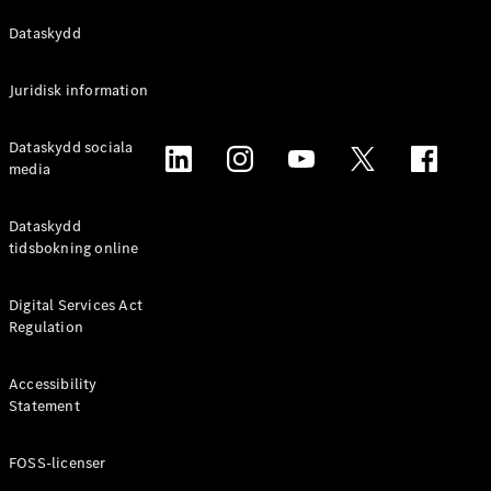
Alla
Dataskydd
Familjebilar
/ Camping
Juridisk information
van
EQV
Elektrisk
Dataskydd sociala
V-Klass
media
Marco Polo
Marco Polo
Horizon
Dataskydd
tidsbokning online
Konfigurator
Mercedes-
Digital Services Act
Benz Online
Regulation
Store
Accessibility
Transportbilar
Statement
FOSS-licenser
Konfigurator
Mercedes-Benz Online Store