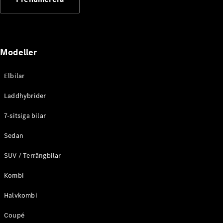
Elektriska modeller
Laddhybrid modeller
Sedan
Modeller
Elbilar
Laddhybrider
Alla Sedan
7-sitsiga bilar
CLA
Elektrisk
C-Klass
Sedan
Sedan
SUV / Terrängbilar
C-
Klass
Elektrisk
Kombi
Sedan
EQE
Elektrisk
Halvkombi
Sedan
EQS
Elektrisk
Coupé
Sedan