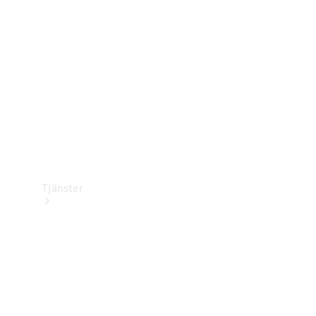
Laddningsutrustning
Collection
Bilvård
Tjänster
Alla tjänster