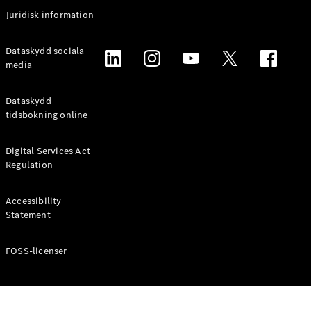
Coupé
Juridisk information
Mercedes-
AMG GT
Elektrisk
Dataskydd sociala
4-Dörrars
media
Coupé
Dataskydd
Konfigurator
tidsbokning online
Mercedes-
Benz Online
Digital Services Act
Store
Regulation
Cabriolet / Roadster
Accessibility
Statement
FOSS-licenser