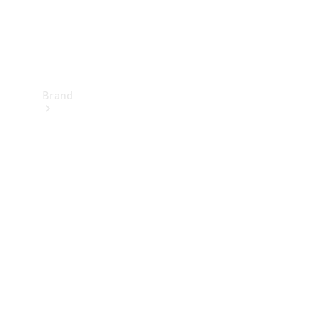
Brand
Upplev
Mercedes-
Benz