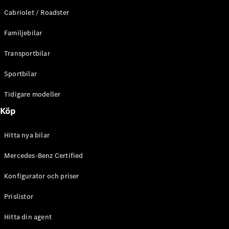
E-Klass
Cabriolet / Roadster
Sedan
S-Klass
Familjebilar
Lång
Mercedes-
Transportbilar
Maybach S-
Klass
Sportbilar
Tidigare modeller
Konfigurator
Mercedes-
Köp
Benz Online
Store
Hitta nya bilar
SUV
Mercedes-Benz Certified
Konfigurator och priser
Prislistor
Alla Suvar
Hitta din agent
EQA
Elektrisk