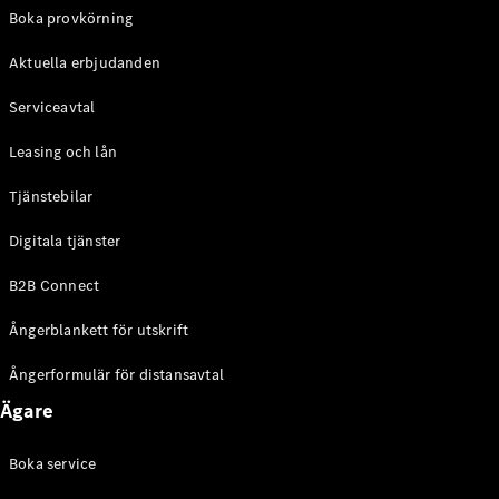
EQE
Boka provkörning
Elektrisk
SUV
Aktuella erbjudanden
EQS
Elektrisk
SUV
Serviceavtal
Mercedes-
Maybach
Elektrisk
Leasing och lån
EQS SUV
GLA
Tjänstebilar
GLA
Ny
GLA
Ny
Elektrisk
Digitala tjänster
GLB
Elektrisk
GLB
B2B Connect
GLC
Elektrisk
GLC
Ångerblankett för utskrift
GLC Coupé
GLE
Ångerformulär för distansavtal
GLE Coupé
Ägare
GLS
Mercedes-
Maybach
Boka service
Ny
GLS