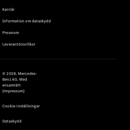
Halvkombi
Karriär
Konfigurator
Information om dataskydd
Mercedes-
Benz Online
Pressrum
Store
Leverantörsvillkor
Coupé
© 2026. Mercedes-
Benz AG. Med
ensamrätt
Alla Coupé
(impressum)
CLE Coupé
Mercedes-
AMG GT
Cookie-inställningar
Coupé
Mercedes-
Dataskydd
AMG GT 4-
Dörrars