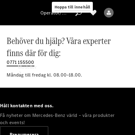
Hoppa till innehåll
Operatör/skydd av personuppgifter
Behöver du hjälp? Våra experter
Operatör/skydd
finns där för dig:
av
personuppgifter
0771 155500
Modeller
Måndag till fredag kl. 08.00–18.00.
Håll kontakten med oss.
Få nyheter om Mercedes-Benz värld – våra produkter
Alla modeller
Nya modeller
och events!
Prenumerera