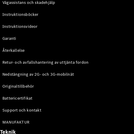
Vägassistans och skadehjälp
G-
Elektrisk
Klass
Instruktionsböcker
G-Klass
Instruktionsvideor
Konfigurator
Mercedes-
Garanti
Benz Online
Store
Återkallelse
Kombi
Retur- och avfallshantering av uttjänta fordon
Nedstängning av 2G- och 3G-mobilnät
Originaltillbehör
Battericertifikat
Alla Kombi
CLA
Support och kontakt
Shooting
Elektrisk
Brake
MANUFAKTUR
C-Klass
Teknik
Kombi