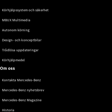
C-Klass
Kombi All-
Körhjälpssystem och säkerhet
Terrain
E-Klass
MBUX Multimedia
Kombi
E-Klass
Autonom körning
Kombi All-
Terrain
Design- och konceptbilar
Trådlösa uppdateringar
Konfigurator
Mercedes-
Körhjälpmedel
Benz Online
Om oss
Store
Halvkombi
Kontakta Mercedes-Benz
Mercedes-Benz nyhetsbrev
Mercedes-Benz Magazine
Historia
A-Klass