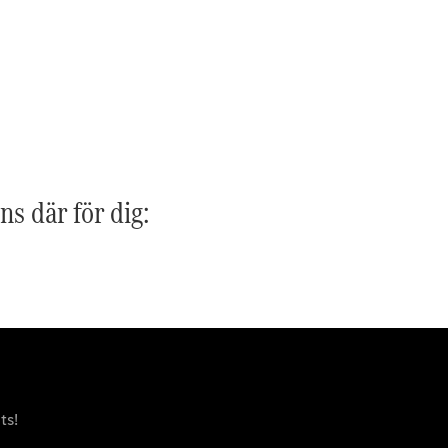
G-
Elektrisk
Klass
G-Klass
Konfigurator
Mercedes-
Benz Online
Store
Kombi
ns där för dig:
Alla Kombi
CLA
Shooting
Elektrisk
Brake
C-Klass
ts!
Kombi