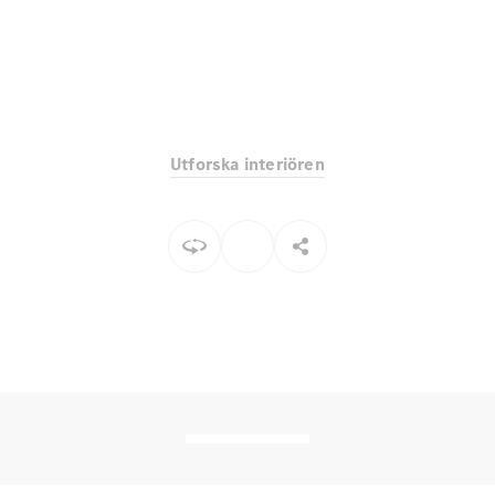
EQE
Elektrisk
SUV
EQS
Elektrisk
SUV
Mercedes-
Maybach
Elektrisk
EQS SUV
Utforska interiören
GLA
GLA
Ny
GLA
Ny
Elektrisk
GLB
Elektrisk
GLB
GLC
Elektrisk
GLC
GLC Coupé
GLE
GLE Coupé
GLS
Mercedes-
Maybach
Ny
GLS