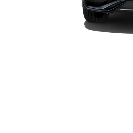
Elektriska modeller
Laddhybrid modeller
Sedan
Alla Sedan
CLA
Elektrisk
C-Klass
Sedan
C-
Klass
Elektrisk
Sedan
EQE
Elektrisk
Sedan
EQS
Elektrisk
Sedan