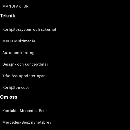
Alla
MANUFAKTUR
Cabriolet /
Roadster
Teknik
CLE
Cabriolet
Körhjälpssystem och säkerhet
Mercedes-
AMG SL
MBUX Multimedia
Roadster
Mercedes-
Autonom körning
Maybach SL
Monogram
Design- och konceptbilar
Series
Trådlösa uppdateringar
Konfigurator
Körhjälpmedel
Mercedes-
Benz Online
Om oss
Store
Grand Limousine
Kontakta Mercedes-Benz
Mercedes-Benz nyhetsbrev