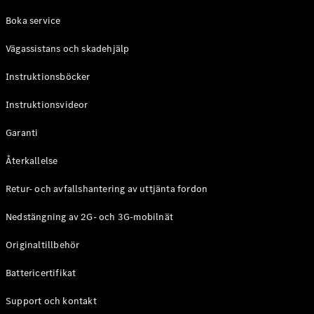
Coupé
Boka service
Mercedes-
AMG GT
Vägassistans och skadehjälp
Elektrisk
4-Dörrars
Coupé
Instruktionsböcker
Instruktionsvideor
Konfigurator
Mercedes-
Garanti
Benz Online
Store
Återkallelse
Cabriolet / Roadster
Retur- och avfallshantering av uttjänta fordon
Nedstängning av 2G- och 3G-mobilnät
Originaltillbehör
Battericertifikat
Support och kontakt