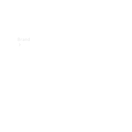
Brand
Upplev
Mercedes-
Benz