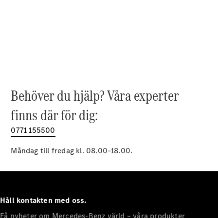
EQE
Elektrisk
SUV
EQS
Elektrisk
SUV
Mercedes-
Maybach
Elektrisk
EQS SUV
GLA
GLA
Behöver du hjälp? Våra experter
Ny
GLA
Ny
Elektrisk
finns där för dig:
GLB
Elektrisk
GLB
0771 155500
GLC
Elektrisk
GLC
Måndag till fredag kl. 08.00–18.00.
GLC Coupé
GLE
GLE Coupé
GLS
Mercedes-
Håll kontakten med oss.
Maybach
Ny
GLS
Få nyheter om Mercedes-Benz värld – våra produkter