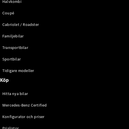
Halvkombi
C-Klass
Kombi All-
Coupé
Terrain
E-Klass
Cabriolet / Roadster
Kombi
E-Klass
Familjebilar
Kombi All-
Terrain
Transportbilar
Sportbilar
Konfigurator
Mercedes-
Tidigare modeller
Benz Online
Köp
Store
Halvkombi
Hitta nya bilar
Mercedes-Benz Certified
Konfigurator och priser
A-Klass
Prislistor