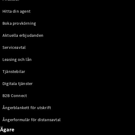
Halvkombi
Hitta din agent
Konfigurator
Boka provkörning
Mercedes-
Benz Online
Aktuella erbjudanden
Store
Coupé
Serviceavtal
Leasing och lån
Tjänstebilar
Digitala tjänster
Alla Coupé
B2B Connect
CLE Coupé
Mercedes-
Ångerblankett för utskrift
AMG GT
Coupé
Ångerformulär för distansavtal
Mercedes-
AMG GT 4-
Ägare
Dörrars