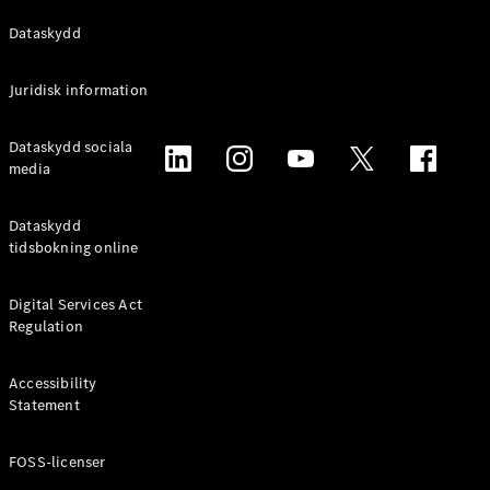
Alla
Dataskydd
Familjebilar
/ Camping
Juridisk information
van
EQV
Elektrisk
Dataskydd sociala
V-Klass
media
Marco Polo
Marco Polo
Horizon
Dataskydd
tidsbokning online
Konfigurator
Mercedes-
Digital Services Act
Benz Online
Regulation
Store
Accessibility
Transportbilar
Statement
FOSS-licenser
Konfigurator
Mercedes-Benz Online Store