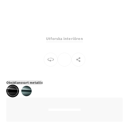
E-Klass
Sedan
S-Klass
Lång
Mercedes-
Maybach S-
Utforska interiören
Klass
Konfigurator
Mercedes-
Benz Online
Store
SUV
Obsidiansvart metallic
Alla Suvar
EQA
Elektrisk