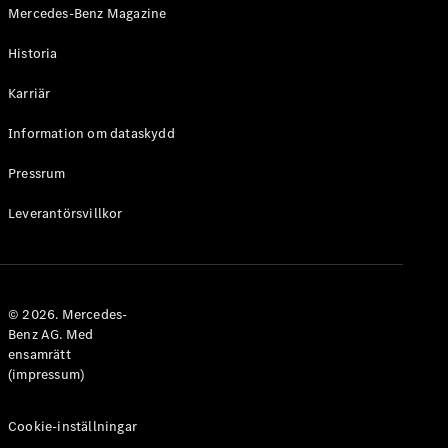
Mercedes-Benz Magazine
Historia
Karriär
VLE
Elektrisk
Information om dataskydd
Konfigurator
Pressrum
Mercedes-
Benz Online
Leverantörsvillkor
Store
Familjebilar / Camping van
© 2026. Mercedes-
Benz AG. Med
ensamrätt
(impressum)
Cookie-inställningar