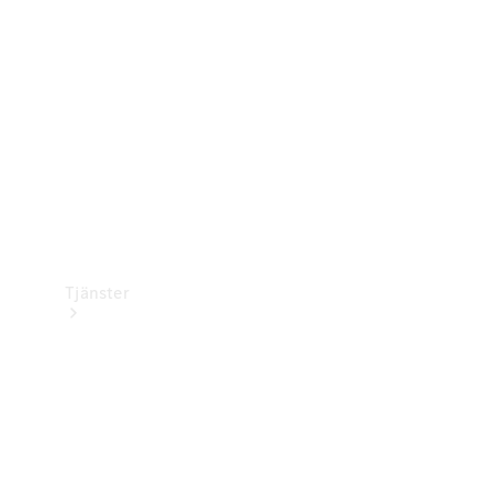
Laddningsutrustning
Collection
Bilvård
Tjänster
Alla tjänster