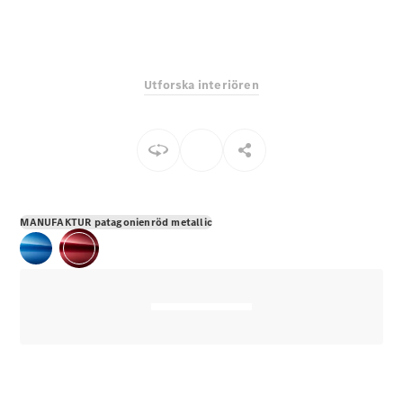
E-Klass
Sedan
S-Klass
Lång
Utforska interiören
Mercedes-
Maybach S-
Klass
Konfigurator
Mercedes-
Benz Online
MANUFAKTUR patagonienröd metallic
Store
SUV
Alla Suvar
EQA
Elektrisk