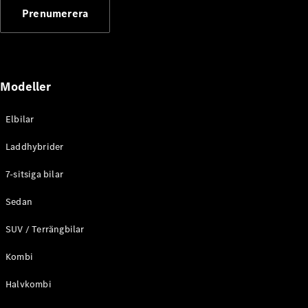
G-
Prenumerera
Elektrisk
Klass
G-Klass
Konfigurator
Modeller
Mercedes-
Benz Online
Store
Elbilar
Kombi
Laddhybrider
7-sitsiga bilar
Sedan
SUV / Terrängbilar
Alla Kombi
CLA
Kombi
Shooting
Elektrisk
Brake
Halvkombi
C-Klass
Kombi