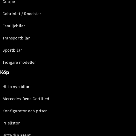
Coupé
C-Klass
Kombi All-
Cabriolet / Roadster
Terrain
E-Klass
Familjebilar
Kombi
E-Klass
Transportbilar
Kombi All-
Terrain
Sportbilar
Tidigare modeller
Konfigurator
Mercedes-
Köp
Benz Online
Store
Hitta nya bilar
Halvkombi
Mercedes-Benz Certified
Konfigurator och priser
Prislistor
A-Klass
Hitta din agent