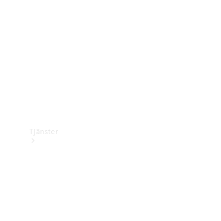
Laddningsutrustning
Collection
Bilvård
Tjänster
Alla tjänster