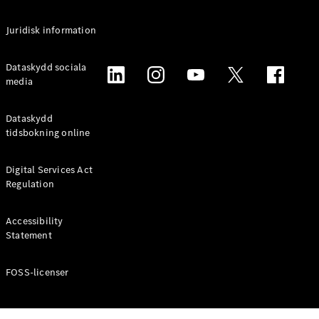
Alla
Juridisk information
Familjebilar
/ Camping
van
Dataskydd sociala
EQV
media
Elektrisk
V-Klass
Marco Polo
Dataskydd
Marco Polo
tidsbokning online
Horizon
Digital Services Act
Konfigurator
Regulation
Mercedes-
Benz Online
Accessibility
Store
Statement
Transportbilar
FOSS-licenser
Konfigurator
Mercedes-Benz Online Store