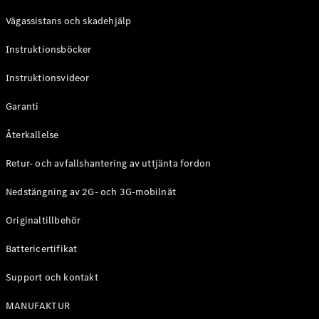
Coupé
Vägassistans och skadehjälp
Mercedes-
AMG GT
Instruktionsböcker
Elektrisk
4-Dörrars
Coupé
Instruktionsvideor
Garanti
Konfigurator
Mercedes-
Återkallelse
Benz Online
Store
Retur- och avfallshantering av uttjänta fordon
Cabriolet / Roadster
Nedstängning av 2G- och 3G-mobilnät
Originaltillbehör
Battericertifikat
Support och kontakt
MANUFAKTUR