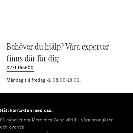
EQE
Elektrisk
SUV
EQS
Elektrisk
SUV
Mercedes-
Maybach
Elektrisk
EQS SUV
Behöver du hjälp? Våra experter
GLA
GLA
finns där för dig:
Ny
GLA
Ny
Elektrisk
GLB
0771 155500
Elektrisk
GLB
GLC
Måndag till fredag kl. 08.00–18.00.
Elektrisk
GLC
GLC Coupé
GLE
GLE Coupé
Håll kontakten med oss.
GLS
Mercedes-
Få nyheter om Mercedes-Benz värld – våra produkter
Maybach
Ny
och events!
GLS