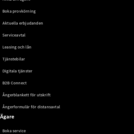
Halvkombi
Boka provkörning
Konfigurator
Aktuella erbjudanden
Mercedes-
Benz Online
Serviceavtal
Store
Coupé
Leasing och lån
Tjänstebilar
Digitala tjänster
B2B Connect
Alla Coupé
Ångerblankett för utskrift
CLE Coupé
Mercedes-
Ångerformulär för distansavtal
AMG GT
Coupé
Ägare
Mercedes-
AMG GT 4-
Boka service
Dörrars