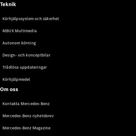
Alla
Teknik
Cabriolet /
Roadster
Körhjälpssystem och säkerhet
CLE
Cabriolet
MBUX Multimedia
Mercedes-
AMG SL
Autonom körning
Roadster
Mercedes-
Design- och konceptbilar
Maybach SL
Monogram
Trådlösa uppdateringar
Series
Körhjälpmedel
Konfigurator
Om oss
Mercedes-
Benz Online
Kontakta Mercedes-Benz
Store
Grand Limousine
Mercedes-Benz nyhetsbrev
Mercedes-Benz Magazine