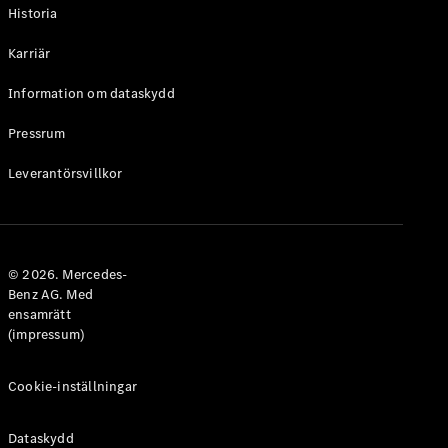
Historia
Karriär
Information om dataskydd
VLE
Elektrisk
Pressrum
Konfigurator
Leverantörsvillkor
Mercedes-
Benz Online
Store
Familjebilar / Camping van
© 2026. Mercedes-
Benz AG. Med
ensamrätt
(impressum)
Cookie-inställningar
Dataskydd