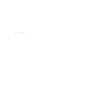
Brand
Upplev
Mercedes-
Benz