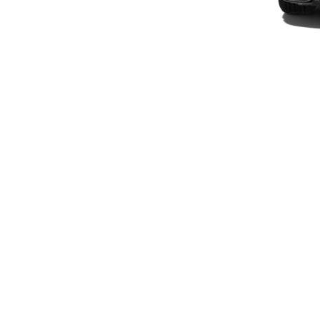
Elektriska modeller
Laddhybrid modeller
Sedan
Alla Sedan
CLA
Elektrisk
C-Klass
Sedan
C-
Klass
Elektrisk
Sedan
EQE
Elektrisk
Sedan
EQS
Elektrisk
Sedan