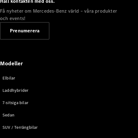
Håll kontakten med oss.
G-
Elektrisk
Klass
Få nyheter om Mercedes-Benz värld – våra produkter
G-Klass
och events!
Prenumerera
Konfigurator
Mercedes-
Benz Online
Store
Kombi
Modeller
Elbilar
Laddhybrider
7-sitsiga bilar
Alla Kombi
CLA
Sedan
Shooting
Elektrisk
Brake
SUV / Terrängbilar
C-Klass
Kombi