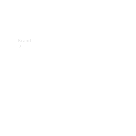
Brand
Upplev
Mercedes-
Benz