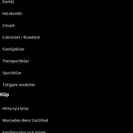
Kombi
C-Klass
Kombi All-
Halvkombi
Terrain
E-Klass
Coupé
Kombi
E-Klass
Cabriolet / Roadster
Kombi All-
Terrain
Familjebilar
Transportbilar
Konfigurator
Mercedes-
Sportbilar
Benz Online
Store
Tidigare modeller
Halvkombi
Köp
Hitta nya bilar
Mercedes-Benz Certified
A-Klass
Konfigurator och priser