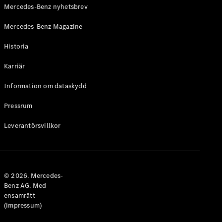
Mercedes-Benz nyhetsbrev
Mercedes-Benz Magazine
Historia
VLE
Elektrisk
Karriär
Konfigurator
Information om dataskydd
Mercedes-
Benz Online
Pressrum
Store
Familjebilar / Camping van
Leverantörsvillkor
© 2026. Mercedes-
Benz AG. Med
ensamrätt
(impressum)