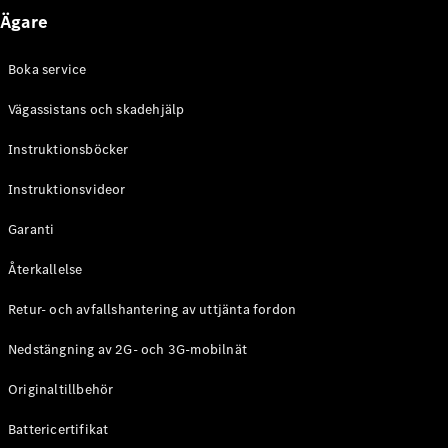
Coupé
Ägare
Mercedes-
AMG GT
Boka service
Elektrisk
4-Dörrars
Coupé
Vägassistans och skadehjälp
Instruktionsböcker
Konfigurator
Mercedes-
Instruktionsvideor
Benz Online
Store
Garanti
Cabriolet / Roadster
Återkallelse
Retur- och avfallshantering av uttjänta fordon
Nedstängning av 2G- och 3G-mobilnät
Originaltillbehör
Battericertifikat