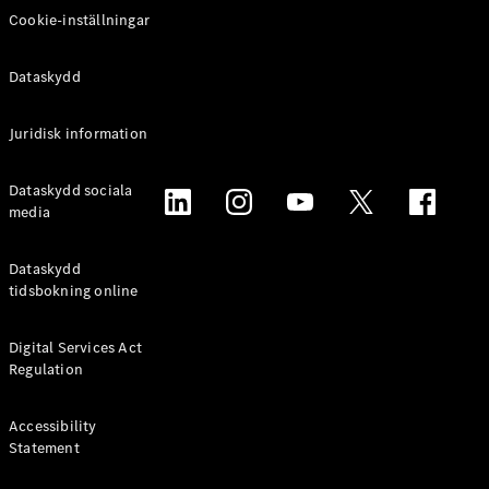
Cookie-inställningar
Alla
Familjebilar
Dataskydd
/ Camping
van
EQV
Elektrisk
Juridisk information
V-Klass
Marco Polo
Dataskydd sociala
Marco Polo
media
Horizon
Dataskydd
Konfigurator
tidsbokning online
Mercedes-
Benz Online
Store
Digital Services Act
Regulation
Transportbilar
Accessibility
Statement
Konfigurator
Mercedes-Benz Online Store