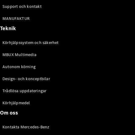
Alla
Support och kontakt
Cabriolet /
Roadster
MANUFAKTUR
CLE
Cabriolet
Teknik
Mercedes-
AMG SL
Körhjälpssystem och säkerhet
Roadster
Mercedes-
MBUX Multimedia
Maybach SL
Monogram
Autonom körning
Series
Design- och konceptbilar
Konfigurator
Trådlösa uppdateringar
Mercedes-
Benz Online
Körhjälpmedel
Store
Grand Limousine
Om oss
Kontakta Mercedes-Benz