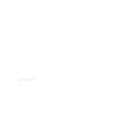
Laddningsutrustning
Collection
Bilvård
Tjänster
Alla tjänster