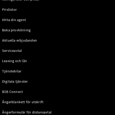
Halvkombi
Prislistor
Konfigurator
Hitta din agent
Mercedes-
Benz Online
Boka provkörning
Store
Coupé
Aktuella erbjudanden
Serviceavtal
Leasing och lån
Tjänstebilar
Alla Coupé
Digitala tjänster
CLE Coupé
Mercedes-
B2B Connect
AMG GT
Coupé
Ångerblankett för utskrift
Mercedes-
AMG GT 4-
Ångerformulär för distansavtal
Dörrars