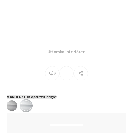
E-Klass
Sedan
S-Klass
Lång
Mercedes-
Maybach S-
Klass
Utforska interiören
Konfigurator
Mercedes-
Benz Online
Store
SUV
MANUFAKTUR opalitvit bright
Alla Suvar
EQA
Elektrisk