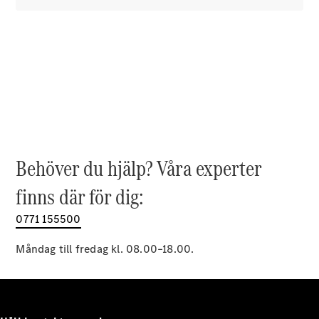
EQE
Elektrisk
SUV
EQS
Elektrisk
SUV
Mercedes-
Maybach
Elektrisk
EQS SUV
GLA
GLA
Ny
GLA
Ny
Elektrisk
Behöver du hjälp? Våra experter
GLB
Elektrisk
GLB
finns där för dig:
GLC
Elektrisk
GLC
0771 155500
GLC Coupé
GLE
Måndag till fredag kl. 08.00–18.00.
GLE Coupé
GLS
Mercedes-
Maybach
Ny
GLS