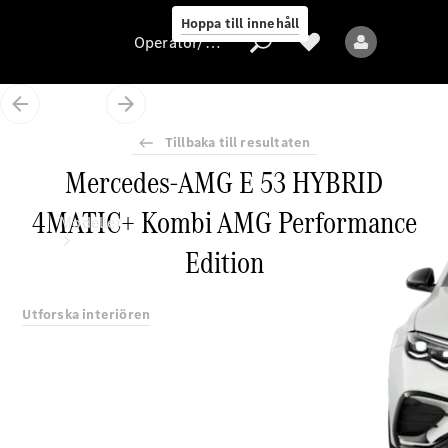
Hoppa till innehåll
Operatör/skydd av personuppgifter
Tillbaka till resultaten
Operatör/skydd
Mercedes-AMG E 53 HYBRID
av
personuppgifter
4MATIC+ Kombi AMG Performance
Modeller
Edition
Utforska interiören
Alla modeller
Nya modeller