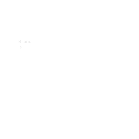
Brand
Upplev
Mercedes-
Benz