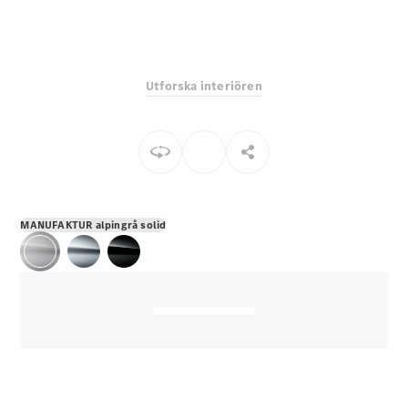
E-Klass
Sedan
S-Klass
Lång
Utforska interiören
Mercedes-
Maybach S-
Klass
Konfigurator
Mercedes-
Benz Online
MANUFAKTUR alpingrå solid
Store
SUV
Alla Suvar
EQA
Elektrisk