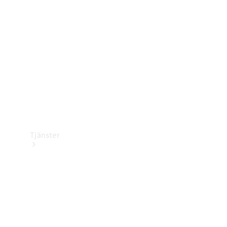
Laddningsutrustning
Collection
Bilvård
Tjänster
Alla tjänster