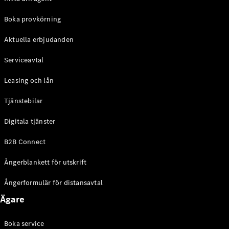
Halvkombi
Boka provkörning
Konfigurator
Aktuella erbjudanden
Mercedes-
Benz Online
Serviceavtal
Store
Coupé
Leasing och lån
Tjänstebilar
Digitala tjänster
B2B Connect
Alla Coupé
Ångerblankett för utskrift
CLE Coupé
Mercedes-
Ångerformulär för distansavtal
AMG GT
Coupé
Ägare
Mercedes-
AMG GT 4-
Boka service
Dörrars