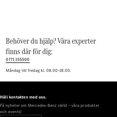
EQE
Elektrisk
SUV
EQS
Elektrisk
SUV
Mercedes-
Maybach
Elektrisk
EQS SUV
Behöver du hjälp? Våra experter
GLA
GLA
finns där för dig:
Ny
GLA
Ny
Elektrisk
GLB
0771 155500
Elektrisk
GLB
GLC
Måndag till fredag kl. 08.00–18.00.
Elektrisk
GLC
GLC Coupé
GLE
GLE Coupé
Håll kontakten med oss.
GLS
Mercedes-
Få nyheter om Mercedes-Benz värld – våra produkter
Maybach
Ny
och events!
GLS