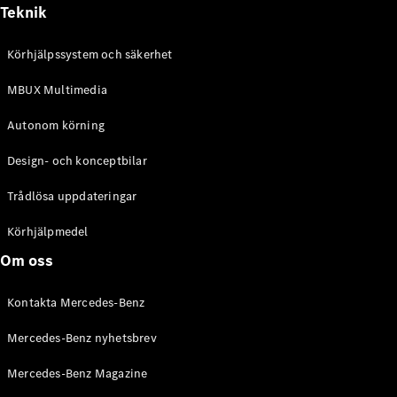
Alla
Teknik
Cabriolet /
Roadster
Körhjälpssystem och säkerhet
CLE
Cabriolet
MBUX Multimedia
Mercedes-
AMG SL
Autonom körning
Roadster
Mercedes-
Design- och konceptbilar
Maybach SL
Monogram
Trådlösa uppdateringar
Series
Körhjälpmedel
Konfigurator
Om oss
Mercedes-
Benz Online
Kontakta Mercedes-Benz
Store
Grand Limousine
Mercedes-Benz nyhetsbrev
Mercedes-Benz Magazine