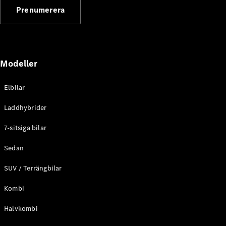
G-
Prenumerera
Elektrisk
Klass
G-Klass
Konfigurator
Modeller
Mercedes-
Benz Online
Store
Elbilar
Kombi
Laddhybrider
7-sitsiga bilar
Sedan
SUV / Terrängbilar
Alla Kombi
CLA
Kombi
Shooting
Elektrisk
Brake
Halvkombi
C-Klass
Kombi