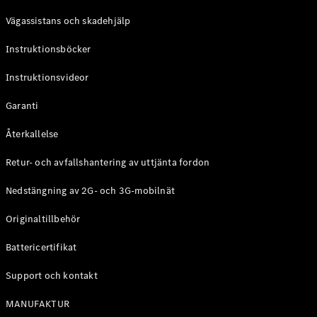
Coupé
Vägassistans och skadehjälp
Mercedes-
AMG GT
Instruktionsböcker
Elektrisk
4-Dörrars
Coupé
Instruktionsvideor
Garanti
Konfigurator
Mercedes-
Återkallelse
Benz Online
Store
Retur- och avfallshantering av uttjänta fordon
Cabriolet / Roadster
Nedstängning av 2G- och 3G-mobilnät
Originaltillbehör
Battericertifikat
Support och kontakt
MANUFAKTUR