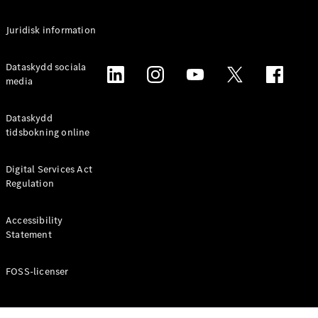
Alla
Juridisk information
Familjebilar
/ Camping
van
Dataskydd sociala
EQV
media
Elektrisk
V-Klass
Marco Polo
Dataskydd
Marco Polo
tidsbokning online
Horizon
Digital Services Act
Konfigurator
Regulation
Mercedes-
Benz Online
Accessibility
Store
Statement
Transportbilar
FOSS-licenser
Konfigurator
Mercedes-Benz Online Store