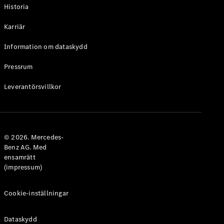
Historia
Karriär
Information om dataskydd
VLE
Elektrisk
Pressrum
Konfigurator
Leverantörsvillkor
Mercedes-
Benz Online
Store
Familjebilar / Camping van
© 2026. Mercedes-
Benz AG. Med
ensamrätt
(impressum)
Cookie-inställningar
Dataskydd