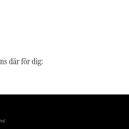
G-
Elektrisk
Klass
G-Klass
Konfigurator
Mercedes-
Benz Online
Store
Kombi
ns där för dig:
Alla Kombi
CLA
Shooting
Elektrisk
Brake
C-Klass
ts!
Kombi