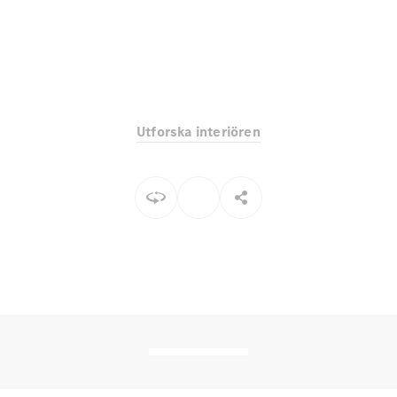
EQE
Elektrisk
SUV
EQS
Elektrisk
SUV
Mercedes-
Maybach
Elektrisk
EQS SUV
Utforska interiören
GLA
GLA
Ny
GLA
Ny
Elektrisk
GLB
Elektrisk
GLB
GLC
Elektrisk
GLC
GLC Coupé
GLE
GLE Coupé
GLS
Mercedes-
Maybach
Ny
GLS