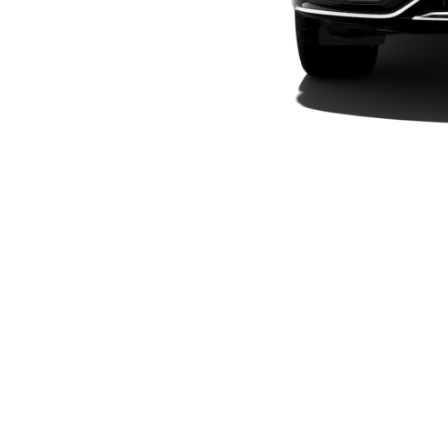
Elektriska modeller
Laddhybrid modeller
Sedan
Alla Sedan
CLA
Elektrisk
C-Klass
Sedan
C-
Klass
Elektrisk
Sedan
EQE
Elektrisk
Sedan
EQS
Elektrisk
Sedan