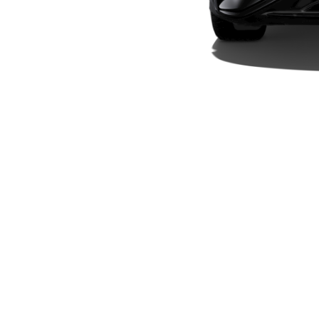
Elektriska modeller
Laddhybrid modeller
Sedan
Alla Sedan
CLA
Elektrisk
C-Klass
Sedan
C-
Klass
Elektrisk
Sedan
EQE
Elektrisk
Sedan
EQS
Elektrisk
Sedan