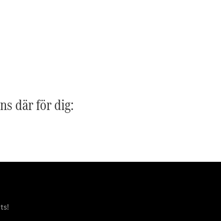
G-
Elektrisk
Klass
G-Klass
Konfigurator
Mercedes-
Benz Online
Store
Kombi
ns där för dig:
Alla Kombi
CLA
Shooting
Elektrisk
Brake
C-Klass
ts!
Kombi