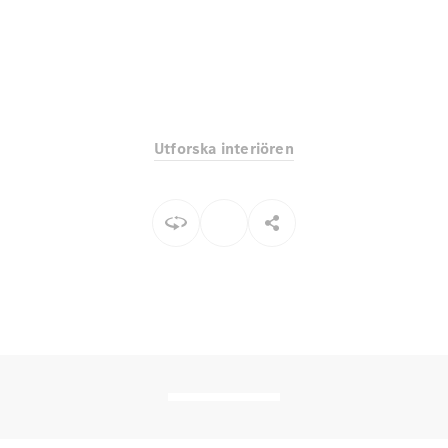
EQE
Elektrisk
SUV
EQS
Elektrisk
SUV
Mercedes-
Maybach
Elektrisk
EQS SUV
Utforska interiören
GLA
GLA
Ny
GLA
Ny
Elektrisk
GLB
Elektrisk
GLB
GLC
Elektrisk
GLC
GLC Coupé
GLE
GLE Coupé
GLS
Mercedes-
Maybach
Ny
GLS