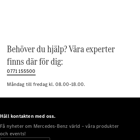
EQE
Elektrisk
SUV
EQS
Elektrisk
SUV
Mercedes-
Maybach
Elektrisk
EQS SUV
Behöver du hjälp? Våra experter
GLA
GLA
finns där för dig:
Ny
GLA
Ny
Elektrisk
GLB
0771 155500
Elektrisk
GLB
GLC
Måndag till fredag kl. 08.00–18.00.
Elektrisk
GLC
GLC Coupé
GLE
GLE Coupé
Håll kontakten med oss.
GLS
Mercedes-
Få nyheter om Mercedes-Benz värld – våra produkter
Maybach
Ny
och events!
GLS