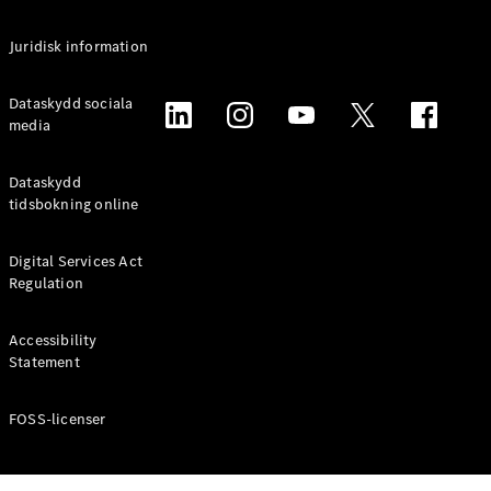
Alla
Juridisk information
Familjebilar
/ Camping
van
Dataskydd sociala
EQV
media
Elektrisk
V-Klass
Marco Polo
Dataskydd
Marco Polo
tidsbokning online
Horizon
Digital Services Act
Konfigurator
Regulation
Mercedes-
Benz Online
Accessibility
Store
Statement
Transportbilar
FOSS-licenser
Konfigurator
Mercedes-Benz Online Store