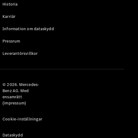
Historia
Karriär
Information om dataskydd
VLE
Elektrisk
Pressrum
Konfigurator
Leverantörsvillkor
Mercedes-
Benz Online
Store
Familjebilar / Camping van
© 2026. Mercedes-
Benz AG. Med
ensamrätt
(impressum)
Cookie-inställningar
Dataskydd