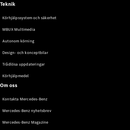
Alla
Teknik
Cabriolet /
Roadster
Körhjälpssystem och säkerhet
CLE
Cabriolet
MBUX Multimedia
Mercedes-
AMG SL
Autonom körning
Roadster
Mercedes-
Design- och konceptbilar
Maybach SL
Monogram
Trådlösa uppdateringar
Series
Körhjälpmedel
Konfigurator
Om oss
Mercedes-
Benz Online
Kontakta Mercedes-Benz
Store
Grand Limousine
Mercedes-Benz nyhetsbrev
Mercedes-Benz Magazine