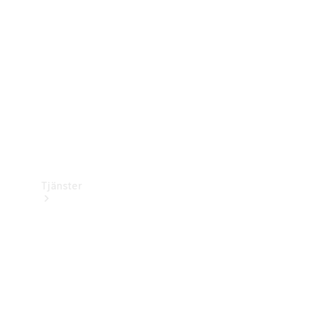
Laddningsutrustning
Collection
Bilvård
Tjänster
Alla tjänster