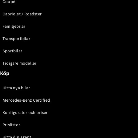
Coupé
C-Klass
Kombi All-
Cabriolet / Roadster
Terrain
E-Klass
Familjebilar
Kombi
E-Klass
Transportbilar
Kombi All-
Terrain
Sportbilar
Tidigare modeller
Konfigurator
Mercedes-
Köp
Benz Online
Store
Hitta nya bilar
Halvkombi
Mercedes-Benz Certified
Konfigurator och priser
Prislistor
A-Klass
Hitta din agent