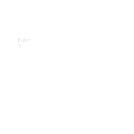
Brand
Upplev
Mercedes-
Benz