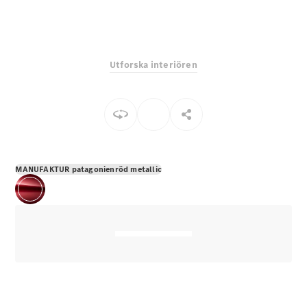
E-Klass
Sedan
S-Klass
Lång
Utforska interiören
Mercedes-
Maybach S-
Klass
Konfigurator
Mercedes-
Benz Online
MANUFAKTUR patagonienröd metallic
Store
SUV
Alla Suvar
EQA
Elektrisk