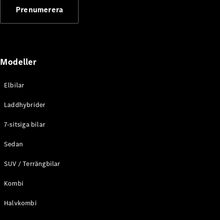
G-
Prenumerera
Elektrisk
Klass
G-Klass
Konfigurator
Modeller
Mercedes-
Benz Online
Store
Elbilar
Kombi
Laddhybrider
7-sitsiga bilar
Sedan
SUV / Terrängbilar
Alla Kombi
CLA
Kombi
Shooting
Elektrisk
Brake
Halvkombi
C-Klass
Kombi