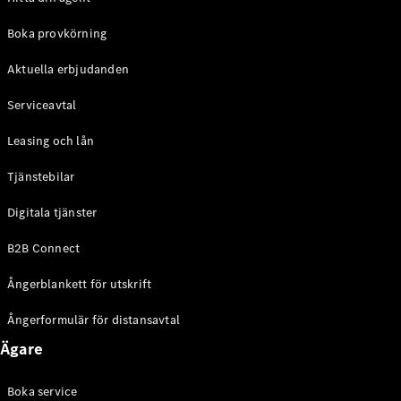
Halvkombi
Boka provkörning
Konfigurator
Aktuella erbjudanden
Mercedes-
Benz Online
Serviceavtal
Store
Coupé
Leasing och lån
Tjänstebilar
Digitala tjänster
B2B Connect
Alla Coupé
Ångerblankett för utskrift
CLE Coupé
Mercedes-
Ångerformulär för distansavtal
AMG GT
Coupé
Ägare
Mercedes-
AMG GT 4-
Boka service
Dörrars