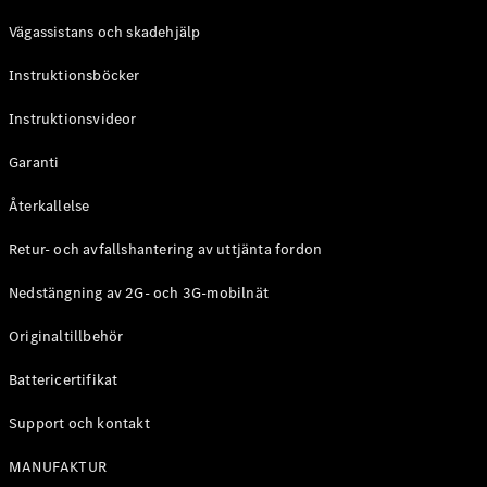
Coupé
Vägassistans och skadehjälp
Mercedes-
AMG GT
Instruktionsböcker
Elektrisk
4-Dörrars
Coupé
Instruktionsvideor
Garanti
Konfigurator
Mercedes-
Återkallelse
Benz Online
Store
Retur- och avfallshantering av uttjänta fordon
Cabriolet / Roadster
Nedstängning av 2G- och 3G-mobilnät
Originaltillbehör
Battericertifikat
Support och kontakt
MANUFAKTUR