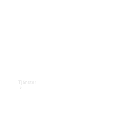
Laddningsutrustning
Collection
Bilvård
Tjänster
Alla tjänster