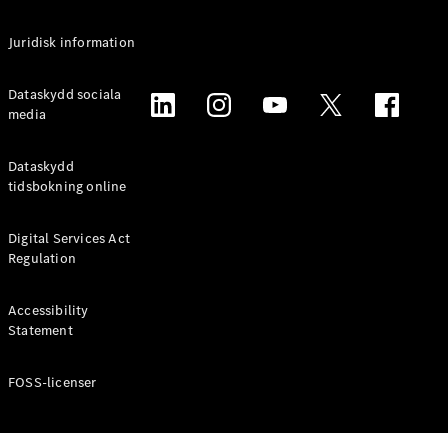
Alla
Juridisk information
Familjebilar
/ Camping
van
Dataskydd sociala
EQV
media
Elektrisk
V-Klass
Marco Polo
Dataskydd
Marco Polo
tidsbokning online
Horizon
Digital Services Act
Konfigurator
Regulation
Mercedes-
Benz Online
Accessibility
Store
Statement
Transportbilar
FOSS-licenser
Konfigurator
Mercedes-Benz Online Store