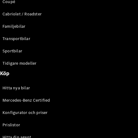
Coupé
C-Klass
Kombi All-
Cabriolet / Roadster
Terrain
E-Klass
Familjebilar
Kombi
E-Klass
Transportbilar
Kombi All-
Terrain
Sportbilar
Tidigare modeller
Konfigurator
Mercedes-
Köp
Benz Online
Store
Hitta nya bilar
Halvkombi
Mercedes-Benz Certified
Konfigurator och priser
Prislistor
A-Klass
Hitta din agent