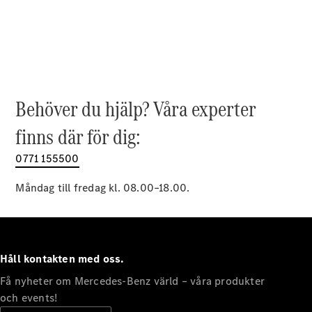
EQE
Elektrisk
SUV
EQS
Elektrisk
SUV
Mercedes-
Maybach
Elektrisk
EQS SUV
Behöver du hjälp? Våra experter
GLA
GLA
finns där för dig:
Ny
GLA
Ny
Elektrisk
GLB
0771 155500
Elektrisk
GLB
GLC
Måndag till fredag kl. 08.00–18.00.
Elektrisk
GLC
GLC Coupé
GLE
GLE Coupé
Håll kontakten med oss.
GLS
Mercedes-
Få nyheter om Mercedes-Benz värld – våra produkter
Maybach
Ny
och events!
GLS