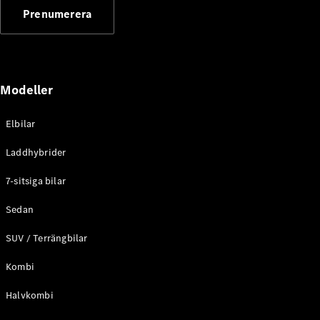
G-
Prenumerera
Elektrisk
Klass
G-Klass
Konfigurator
Modeller
Mercedes-
Benz Online
Store
Elbilar
Kombi
Laddhybrider
7-sitsiga bilar
Sedan
SUV / Terrängbilar
Alla Kombi
CLA
Kombi
Shooting
Elektrisk
Brake
Halvkombi
C-Klass
Kombi