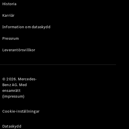
Historia
Karriär
Information om dataskydd
VLE
Elektrisk
Pressrum
Konfigurator
Leverantörsvillkor
Mercedes-
Benz Online
Store
Familjebilar / Camping van
© 2026. Mercedes-
Benz AG. Med
ensamrätt
(impressum)
Cookie-inställningar
Dataskydd