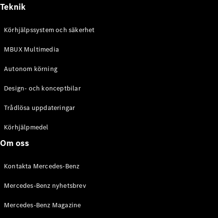
Alla
Teknik
Cabriolet /
Roadster
Körhjälpssystem och säkerhet
CLE
Cabriolet
MBUX Multimedia
Mercedes-
AMG SL
Autonom körning
Roadster
Mercedes-
Design- och konceptbilar
Maybach SL
Monogram
Trådlösa uppdateringar
Series
Körhjälpmedel
Konfigurator
Om oss
Mercedes-
Benz Online
Kontakta Mercedes-Benz
Store
Grand Limousine
Mercedes-Benz nyhetsbrev
Mercedes-Benz Magazine