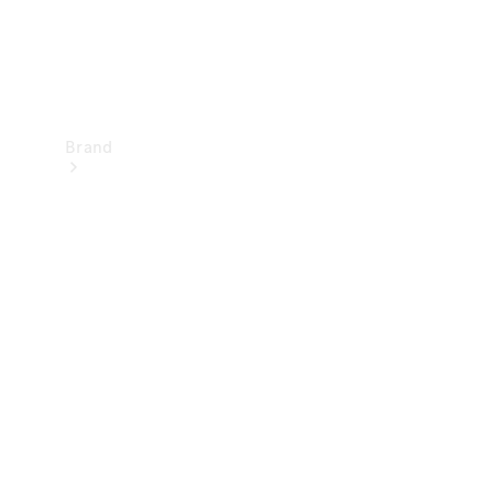
Brand
Upplev
Mercedes-
Benz