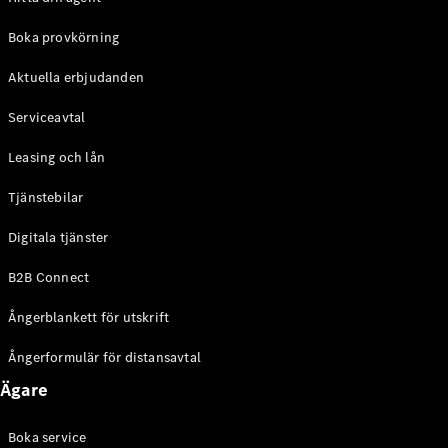
Halvkombi
Boka provkörning
Konfigurator
Aktuella erbjudanden
Mercedes-
Benz Online
Serviceavtal
Store
Coupé
Leasing och lån
Tjänstebilar
Digitala tjänster
B2B Connect
Alla Coupé
Ångerblankett för utskrift
CLE Coupé
Mercedes-
Ångerformulär för distansavtal
AMG GT
Coupé
Ägare
Mercedes-
AMG GT 4-
Boka service
Dörrars