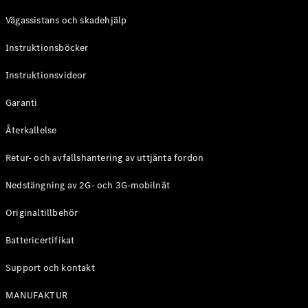
Coupé
Vägassistans och skadehjälp
Mercedes-
AMG GT
Instruktionsböcker
Elektrisk
4-Dörrars
Coupé
Instruktionsvideor
Garanti
Konfigurator
Mercedes-
Återkallelse
Benz Online
Store
Retur- och avfallshantering av uttjänta fordon
Cabriolet / Roadster
Nedstängning av 2G- och 3G-mobilnät
Originaltillbehör
Battericertifikat
Support och kontakt
MANUFAKTUR