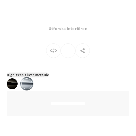
E-Klass
Sedan
S-Klass
Lång
Utforska interiören
Mercedes-
Maybach S-
Klass
Konfigurator
Mercedes-
Benz Online
High-tech silver metallic
Store
SUV
Alla Suvar
EQA
Elektrisk