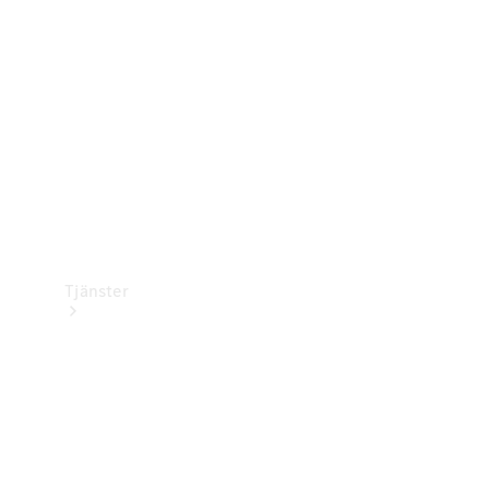
Laddningsutrustning
Collection
Bilvård
Tjänster
Alla tjänster