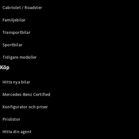
E-Klass
Cabriolet / Roadster
Sedan
S-Klass
Familjebilar
Lång
Mercedes-
Transportbilar
Maybach S-
Klass
Sportbilar
Tidigare modeller
Konfigurator
Mercedes-
Köp
Benz Online
Store
Hitta nya bilar
SUV
Mercedes-Benz Certified
Konfigurator och priser
Prislistor
Alla Suvar
Hitta din agent
EQA
Elektrisk