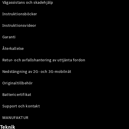
Vägassistans och skadehjälp
G-
Elektrisk
Klass
Instruktionsböcker
G-Klass
Instruktionsvideor
Konfigurator
Mercedes-
Garanti
Benz Online
Store
Återkallelse
Kombi
Retur- och avfallshantering av uttjänta fordon
Nedstängning av 2G- och 3G-mobilnät
Originaltillbehör
Battericertifikat
Alla Kombi
CLA
Support och kontakt
Shooting
Elektrisk
Brake
MANUFAKTUR
C-Klass
Teknik
Kombi