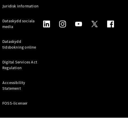
Coupé
Juridisk information
Mercedes-
AMG GT
Elektrisk
Dataskydd sociala
4-Dörrars
media
Coupé
Dataskydd
Konfigurator
tidsbokning online
Mercedes-
Benz Online
Digital Services Act
Store
Regulation
Cabriolet / Roadster
Accessibility
Statement
FOSS-licenser