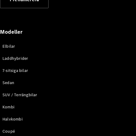
Elektriska modeller
Laddhybrid modeller
Sedan
Modeller
Elbilar
Laddhybrider
Alla Sedan
7-sitsiga bilar
CLA
Elektrisk
C-Klass
Sedan
Sedan
SUV / Terrängbilar
C-
Klass
Elektrisk
Kombi
Sedan
EQE
Elektrisk
Halvkombi
Sedan
EQS
Elektrisk
Coupé
Sedan