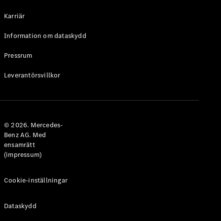
Halvkombi
Karriär
Konfigurator
Information om dataskydd
Mercedes-
Benz Online
Pressrum
Store
Leverantörsvillkor
Coupé
© 2026. Mercedes-
Benz AG. Med
ensamrätt
Alla Coupé
(impressum)
CLE Coupé
Mercedes-
AMG GT
Cookie-inställningar
Coupé
Mercedes-
Dataskydd
AMG GT 4-
Dörrars