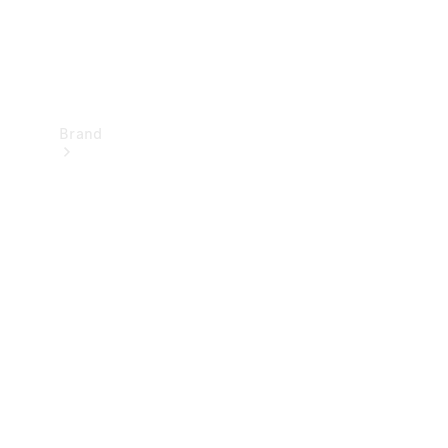
Brand
Upplev
Mercedes-
Benz