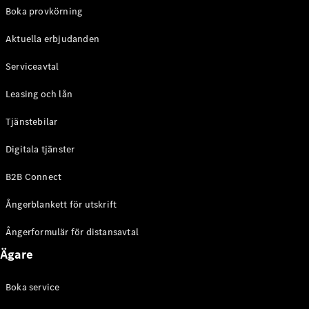
EQE
Boka provkörning
Elektrisk
SUV
Aktuella erbjudanden
EQS
Elektrisk
SUV
Serviceavtal
Mercedes-
Maybach
Elektrisk
Leasing och lån
EQS SUV
GLA
Tjänstebilar
GLA
Ny
GLA
Ny
Elektrisk
Digitala tjänster
GLB
Elektrisk
GLB
B2B Connect
GLC
Elektrisk
GLC
Ångerblankett för utskrift
GLC Coupé
GLE
Ångerformulär för distansavtal
GLE Coupé
Ägare
GLS
Mercedes-
Maybach
Boka service
Ny
GLS