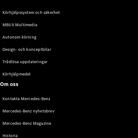
C-Klass
Kombi All-
Körhjälpssystem och säkerhet
Terrain
E-Klass
MBUX Multimedia
Kombi
E-Klass
Autonom körning
Kombi All-
Terrain
Design- och konceptbilar
Trådlösa uppdateringar
Konfigurator
Mercedes-
Körhjälpmedel
Benz Online
Om oss
Store
Halvkombi
Kontakta Mercedes-Benz
Mercedes-Benz nyhetsbrev
Mercedes-Benz Magazine
Historia
A-Klass