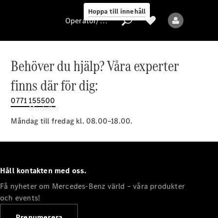
Hoppa till innehåll
Operatör/skydd av personuppgifter
Behöver du hjälp? Våra experter
Operatör/skydd
finns där för dig:
av
personuppgifter
0771 155500
Modeller
Måndag till fredag kl. 08.00–18.00.
Håll kontakten med oss.
Få nyheter om Mercedes-Benz värld – våra produkter
Alla modeller
Nya modeller
och events!
Prenumerera