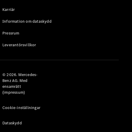
Halvkombi
Karriär
Konfigurator
Information om dataskydd
Mercedes-
Benz Online
Pressrum
Store
Leverantörsvillkor
Coupé
© 2026. Mercedes-
Benz AG. Med
ensamrätt
Alla Coupé
(impressum)
CLE Coupé
Mercedes-
AMG GT
Cookie-inställningar
Coupé
Mercedes-
Dataskydd
AMG GT 4-
Dörrars