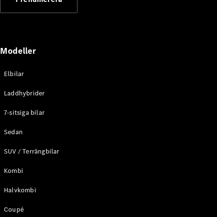
Elektriska modeller
Laddhybrid modeller
Sedan
Modeller
Elbilar
Laddhybrider
Alla Sedan
7-sitsiga bilar
CLA
Elektrisk
C-Klass
Sedan
Sedan
SUV / Terrängbilar
C-
Klass
Elektrisk
Kombi
Sedan
EQE
Elektrisk
Halvkombi
Sedan
EQS
Elektrisk
Coupé
Sedan