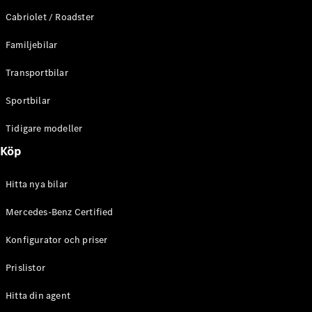
E-Klass
Cabriolet / Roadster
Sedan
S-Klass
Familjebilar
Lång
Mercedes-
Transportbilar
Maybach S-
Klass
Sportbilar
Tidigare modeller
Konfigurator
Mercedes-
Köp
Benz Online
Store
Hitta nya bilar
SUV
Mercedes-Benz Certified
Konfigurator och priser
Prislistor
Alla Suvar
Hitta din agent
EQA
Elektrisk