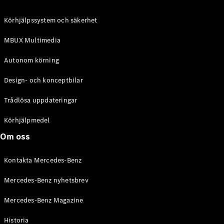
C-Klass
Kombi All-
Körhjälpssystem och säkerhet
Terrain
E-Klass
MBUX Multimedia
Kombi
E-Klass
Autonom körning
Kombi All-
Terrain
Design- och konceptbilar
Trådlösa uppdateringar
Konfigurator
Mercedes-
Körhjälpmedel
Benz Online
Om oss
Store
Halvkombi
Kontakta Mercedes-Benz
Mercedes-Benz nyhetsbrev
Mercedes-Benz Magazine
Historia
A-Klass