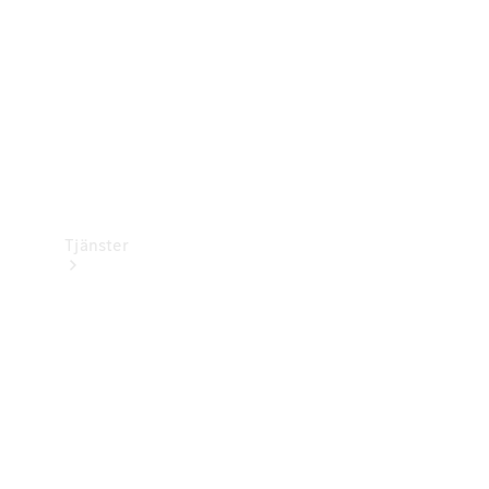
Bilvård
Tjänster
Alla tjänster
Laddningslösningar