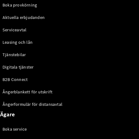
EQE
Boka provkörning
Elektrisk
SUV
Aktuella erbjudanden
EQS
Elektrisk
SUV
Serviceavtal
Mercedes-
Maybach
Elektrisk
Leasing och lån
EQS SUV
GLA
Tjänstebilar
GLA
Ny
GLA
Ny
Elektrisk
Digitala tjänster
GLB
Elektrisk
GLB
B2B Connect
GLC
Elektrisk
GLC
Ångerblankett för utskrift
GLC Coupé
GLE
Ångerformulär för distansavtal
GLE Coupé
Ägare
GLS
Mercedes-
Maybach
Boka service
Ny
GLS