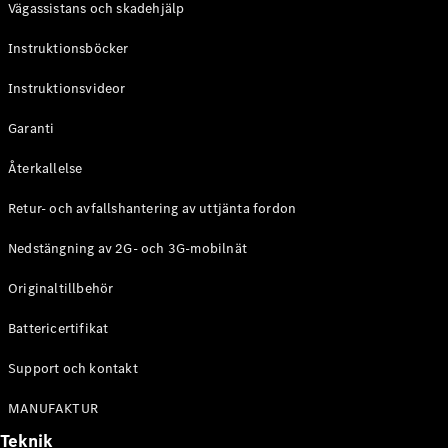
Vägassistans och skadehjälp
G-
Elektrisk
Klass
Instruktionsböcker
G-Klass
Instruktionsvideor
Konfigurator
Mercedes-
Garanti
Benz Online
Store
Återkallelse
Kombi
Retur- och avfallshantering av uttjänta fordon
Nedstängning av 2G- och 3G-mobilnät
Originaltillbehör
Battericertifikat
Alla Kombi
CLA
Support och kontakt
Shooting
Elektrisk
Brake
MANUFAKTUR
C-Klass
Teknik
Kombi