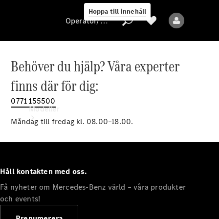
Hoppa till innehåll
Operatör/skydd av personuppgifter
Behöver du hjälp? Våra experter
Operatör/skydd
finns där för dig:
av
personuppgifter
0771 155500
Modeller
Måndag till fredag kl. 08.00–18.00.
Håll kontakten med oss.
Få nyheter om Mercedes-Benz värld – våra produkter
Alla modeller
Nya modeller
och events!
Prenumerera