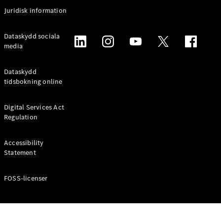
Coupé
Juridisk information
Mercedes-
AMG GT
Elektrisk
Dataskydd sociala
4-Dörrars
media
Coupé
Dataskydd
Konfigurator
tidsbokning online
Mercedes-
Benz Online
Digital Services Act
Store
Regulation
Cabriolet / Roadster
Accessibility
Statement
FOSS-licenser