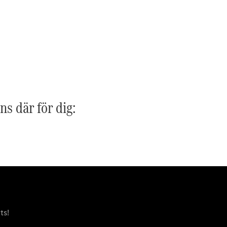
G-
Elektrisk
Klass
G-Klass
Konfigurator
Mercedes-
Benz Online
Store
Kombi
ns där för dig:
Alla Kombi
CLA
Shooting
Elektrisk
Brake
C-Klass
ts!
Kombi