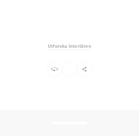
EQE
Elektrisk
SUV
EQS
Elektrisk
SUV
Mercedes-
Maybach
Elektrisk
EQS SUV
Utforska interiören
GLA
GLA
Ny
GLA
Ny
Elektrisk
GLB
Elektrisk
GLB
GLC
Elektrisk
GLC
GLC Coupé
GLE
GLE Coupé
GLS
Mercedes-
Maybach
Ny
GLS