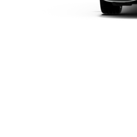
Elektriska modeller
Laddhybrid modeller
Sedan
Alla Sedan
CLA
Elektrisk
C-Klass
Sedan
C-
Klass
Elektrisk
Sedan
EQE
Elektrisk
Sedan
EQS
Elektrisk
Sedan