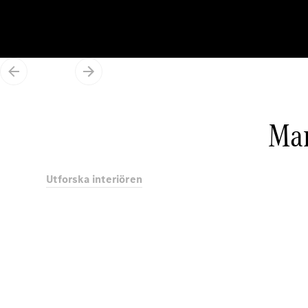
Mar
Utforska interiören