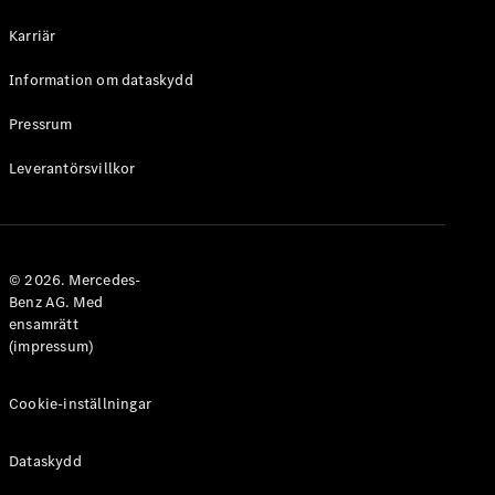
Halvkombi
Karriär
Konfigurator
Information om dataskydd
Mercedes-
Benz Online
Pressrum
Store
Leverantörsvillkor
Coupé
© 2026. Mercedes-
Benz AG. Med
ensamrätt
Alla Coupé
(impressum)
CLE Coupé
Mercedes-
AMG GT
Cookie-inställningar
Coupé
Mercedes-
Dataskydd
AMG GT 4-
Dörrars