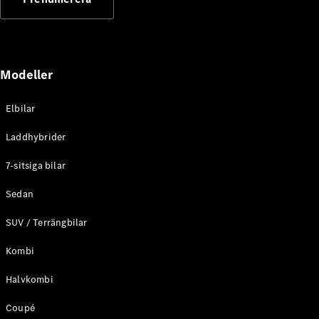
Elektriska modeller
Laddhybrid modeller
Sedan
Modeller
Elbilar
Laddhybrider
Alla Sedan
7-sitsiga bilar
CLA
Elektrisk
C-Klass
Sedan
Sedan
SUV / Terrängbilar
C-
Klass
Elektrisk
Kombi
Sedan
EQE
Elektrisk
Halvkombi
Sedan
EQS
Elektrisk
Coupé
Sedan