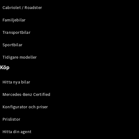
E-Klass
Cabriolet / Roadster
Sedan
S-Klass
Familjebilar
Lång
Mercedes-
Transportbilar
Maybach S-
Klass
Sportbilar
Tidigare modeller
Konfigurator
Mercedes-
Köp
Benz Online
Store
Hitta nya bilar
SUV
Mercedes-Benz Certified
Konfigurator och priser
Prislistor
Alla Suvar
Hitta din agent
EQA
Elektrisk