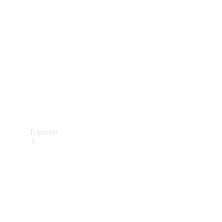
Laddningsutrustning
Collection
Bilvård
Tjänster
Alla tjänster