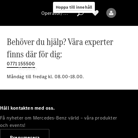
Hoppa till innehåll
Operatör/skydd av personuppgifter
Behöver du hjälp? Våra experter
Operatör/skydd
finns där för dig:
av
personuppgifter
0771 155500
Modeller
Måndag till fredag kl. 08.00–18.00.
Håll kontakten med oss.
Få nyheter om Mercedes-Benz värld – våra produkter
Alla modeller
Nya modeller
och events!
Prenumerera