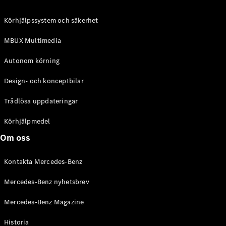
C-Klass
Kombi All-
Körhjälpssystem och säkerhet
Terrain
E-Klass
MBUX Multimedia
Kombi
E-Klass
Autonom körning
Kombi All-
Terrain
Design- och konceptbilar
Trådlösa uppdateringar
Konfigurator
Mercedes-
Körhjälpmedel
Benz Online
Om oss
Store
Halvkombi
Kontakta Mercedes-Benz
Mercedes-Benz nyhetsbrev
Mercedes-Benz Magazine
Historia
A-Klass