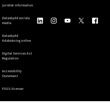
Coupé
Juridisk information
Mercedes-
AMG GT
Elektrisk
Dataskydd sociala
4-Dörrars
media
Coupé
Dataskydd
Konfigurator
tidsbokning online
Mercedes-
Benz Online
Digital Services Act
Store
Regulation
Cabriolet / Roadster
Accessibility
Statement
FOSS-licenser