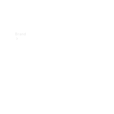
Brand
Upplev
Mercedes-
Benz