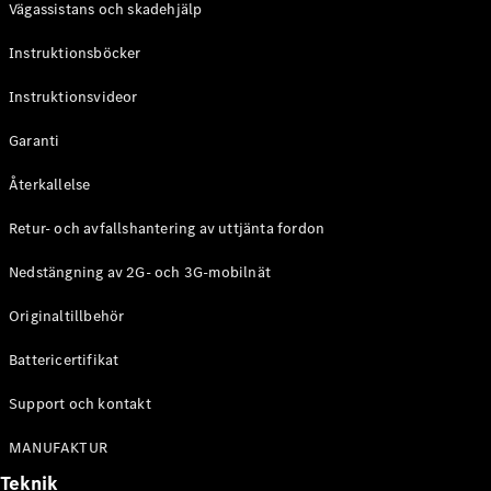
Vägassistans och skadehjälp
G-
Elektrisk
Klass
Instruktionsböcker
G-Klass
Instruktionsvideor
Konfigurator
Mercedes-
Garanti
Benz Online
Store
Återkallelse
Kombi
Retur- och avfallshantering av uttjänta fordon
Nedstängning av 2G- och 3G-mobilnät
Originaltillbehör
Battericertifikat
Alla Kombi
CLA
Support och kontakt
Shooting
Elektrisk
Brake
MANUFAKTUR
C-Klass
Teknik
Kombi