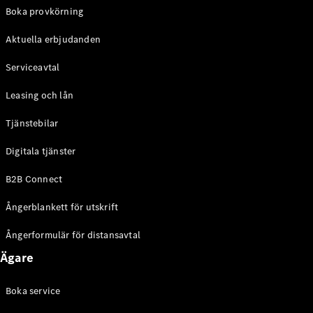
EQE
Boka provkörning
Elektrisk
SUV
Aktuella erbjudanden
EQS
Elektrisk
SUV
Serviceavtal
Mercedes-
Maybach
Elektrisk
Leasing och lån
EQS SUV
GLA
Tjänstebilar
GLA
Ny
GLA
Ny
Elektrisk
Digitala tjänster
GLB
Elektrisk
GLB
B2B Connect
GLC
Elektrisk
GLC
Ångerblankett för utskrift
GLC Coupé
GLE
Ångerformulär för distansavtal
GLE Coupé
Ägare
GLS
Mercedes-
Maybach
Boka service
Ny
GLS