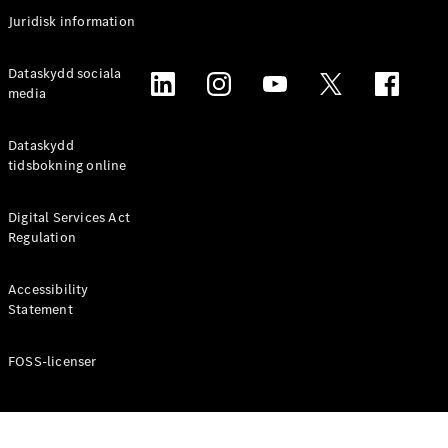
Coupé
Juridisk information
Mercedes-
AMG GT
Elektrisk
Dataskydd sociala
4-Dörrars
media
Coupé
Dataskydd
Konfigurator
tidsbokning online
Mercedes-
Benz Online
Digital Services Act
Store
Regulation
Cabriolet / Roadster
Accessibility
Statement
FOSS-licenser