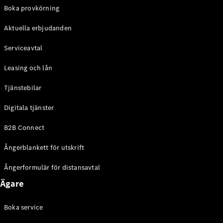
EQE
Boka provkörning
Elektrisk
SUV
Aktuella erbjudanden
EQS
Elektrisk
SUV
Serviceavtal
Mercedes-
Maybach
Elektrisk
Leasing och lån
EQS SUV
GLA
Tjänstebilar
GLA
Ny
GLA
Ny
Elektrisk
Digitala tjänster
GLB
Elektrisk
GLB
B2B Connect
GLC
Elektrisk
GLC
Ångerblankett för utskrift
GLC Coupé
GLE
Ångerformulär för distansavtal
GLE Coupé
Ägare
GLS
Mercedes-
Maybach
Boka service
Ny
GLS