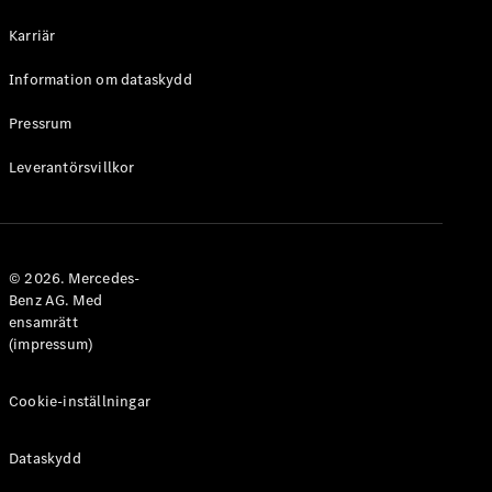
Halvkombi
Karriär
Konfigurator
Information om dataskydd
Mercedes-
Benz Online
Pressrum
Store
Leverantörsvillkor
Coupé
© 2026. Mercedes-
Benz AG. Med
ensamrätt
Alla Coupé
(impressum)
CLE Coupé
Mercedes-
AMG GT
Cookie-inställningar
Coupé
Mercedes-
Dataskydd
AMG GT 4-
Dörrars