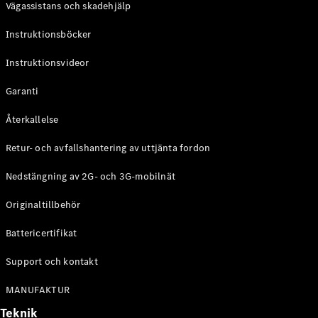
Vägassistans och skadehjälp
G-
Elektrisk
Klass
Instruktionsböcker
G-Klass
Instruktionsvideor
Konfigurator
Mercedes-
Garanti
Benz Online
Store
Återkallelse
Kombi
Retur- och avfallshantering av uttjänta fordon
Nedstängning av 2G- och 3G-mobilnät
Originaltillbehör
Battericertifikat
Alla Kombi
CLA
Support och kontakt
Shooting
Elektrisk
Brake
MANUFAKTUR
C-Klass
Teknik
Kombi