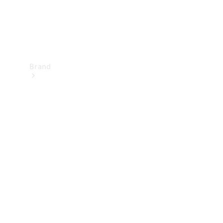
Brand
Upplev
Mercedes-
Benz