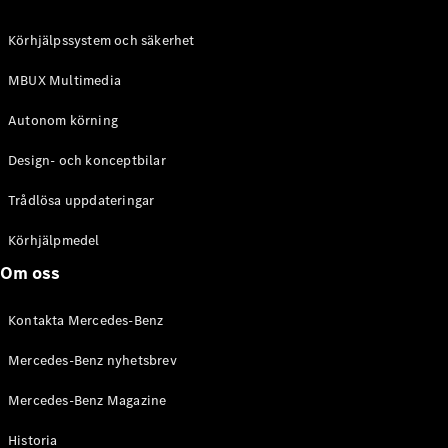
C-Klass
Kombi All-
Körhjälpssystem och säkerhet
Terrain
E-Klass
MBUX Multimedia
Kombi
E-Klass
Autonom körning
Kombi All-
Terrain
Design- och konceptbilar
Trådlösa uppdateringar
Konfigurator
Mercedes-
Körhjälpmedel
Benz Online
Om oss
Store
Halvkombi
Kontakta Mercedes-Benz
Mercedes-Benz nyhetsbrev
Mercedes-Benz Magazine
Historia
A-Klass