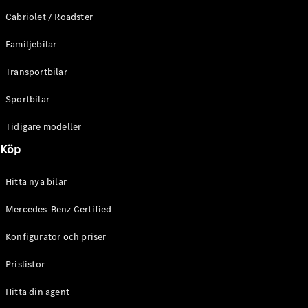
E-Klass
Cabriolet / Roadster
Sedan
S-Klass
Familjebilar
Lång
Mercedes-
Transportbilar
Maybach S-
Klass
Sportbilar
Tidigare modeller
Konfigurator
Mercedes-
Köp
Benz Online
Store
Hitta nya bilar
SUV
Mercedes-Benz Certified
Konfigurator och priser
Prislistor
Alla Suvar
Hitta din agent
EQA
Elektrisk