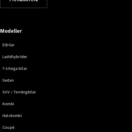
Elektriska modeller
Laddhybrid modeller
Sedan
Modeller
Elbilar
Laddhybrider
Alla Sedan
7-sitsiga bilar
CLA
Elektrisk
C-Klass
Sedan
Sedan
SUV / Terrängbilar
C-
Klass
Elektrisk
Kombi
Sedan
EQE
Elektrisk
Halvkombi
Sedan
EQS
Elektrisk
Coupé
Sedan