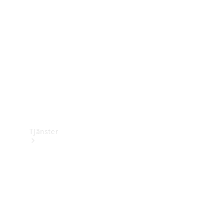
Laddningsutrustning
Collection
Bilvård
Tjänster
Alla tjänster