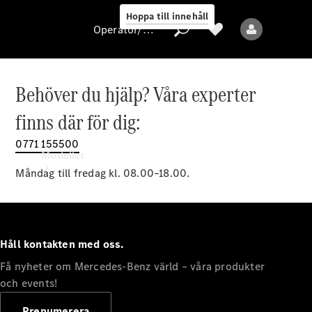
Hoppa till innehåll
Operatör/skydd av personuppgifter
Behöver du hjälp? Våra experter
Operatör/skydd
finns där för dig:
av
personuppgifter
0771 155500
Modeller
Måndag till fredag kl. 08.00–18.00.
Håll kontakten med oss.
Få nyheter om Mercedes-Benz värld – våra produkter
Alla modeller
Nya modeller
och events!
Prenumerera