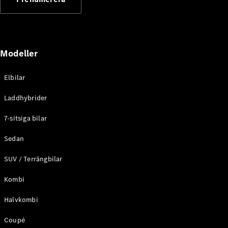
Elektriska modeller
Laddhybrid modeller
Sedan
Modeller
Elbilar
Laddhybrider
Alla Sedan
7-sitsiga bilar
CLA
Elektrisk
C-Klass
Sedan
Sedan
SUV / Terrängbilar
C-
Klass
Elektrisk
Kombi
Sedan
EQE
Elektrisk
Halvkombi
Sedan
EQS
Elektrisk
Coupé
Sedan