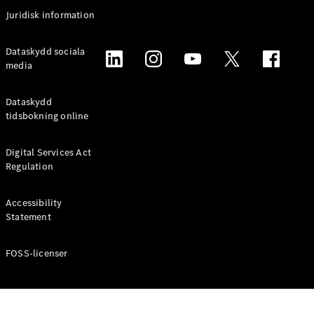
Coupé
Juridisk information
Mercedes-
AMG GT
Elektrisk
Dataskydd sociala
4-Dörrars
media
Coupé
Dataskydd
Konfigurator
tidsbokning online
Mercedes-
Benz Online
Digital Services Act
Store
Regulation
Cabriolet / Roadster
Accessibility
Statement
FOSS-licenser