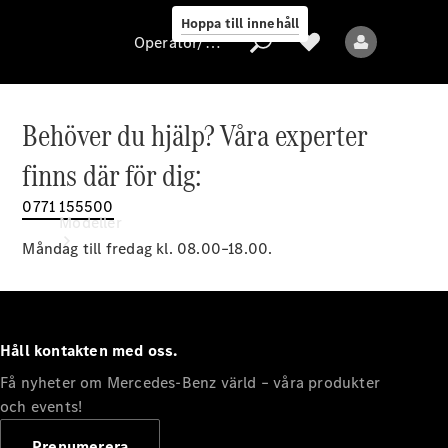
Hoppa till innehåll
Operatör/skydd av personuppgifter
Behöver du hjälp? Våra experter
Operatör/skydd
finns där för dig:
av
personuppgifter
0771 155500
Modeller
Måndag till fredag kl. 08.00–18.00.
Håll kontakten med oss.
Få nyheter om Mercedes-Benz värld – våra produkter
Alla modeller
Nya modeller
och events!
Prenumerera