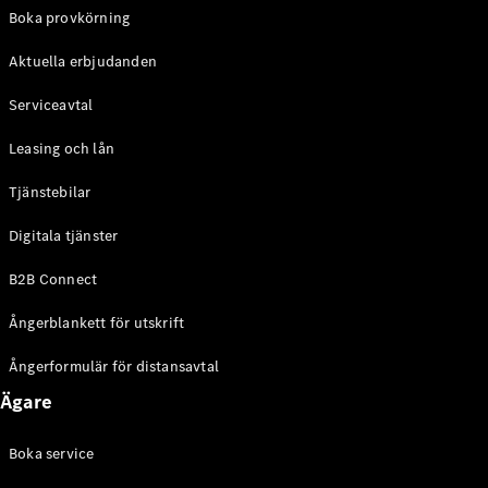
EQE
Boka provkörning
Elektrisk
SUV
Aktuella erbjudanden
EQS
Elektrisk
SUV
Serviceavtal
Mercedes-
Maybach
Elektrisk
Leasing och lån
EQS SUV
GLA
Tjänstebilar
GLA
Ny
GLA
Ny
Elektrisk
Digitala tjänster
GLB
Elektrisk
GLB
B2B Connect
GLC
Elektrisk
GLC
Ångerblankett för utskrift
GLC Coupé
GLE
Ångerformulär för distansavtal
GLE Coupé
Ägare
GLS
Mercedes-
Maybach
Boka service
Ny
GLS