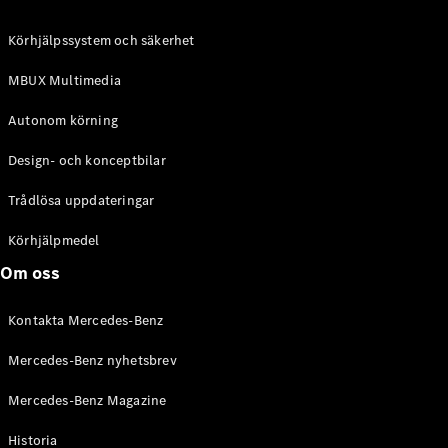
C-Klass
Kombi All-
Körhjälpssystem och säkerhet
Terrain
E-Klass
MBUX Multimedia
Kombi
E-Klass
Autonom körning
Kombi All-
Terrain
Design- och konceptbilar
Trådlösa uppdateringar
Konfigurator
Mercedes-
Körhjälpmedel
Benz Online
Om oss
Store
Halvkombi
Kontakta Mercedes-Benz
Mercedes-Benz nyhetsbrev
Mercedes-Benz Magazine
Historia
A-Klass