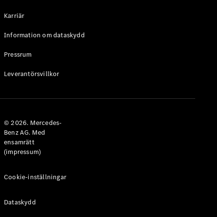
Halvkombi
Karriär
Konfigurator
Information om dataskydd
Mercedes-
Benz Online
Pressrum
Store
Leverantörsvillkor
Coupé
© 2026. Mercedes-
Benz AG. Med
ensamrätt
Alla Coupé
(impressum)
CLE Coupé
Mercedes-
AMG GT
Cookie-inställningar
Coupé
Mercedes-
Dataskydd
AMG GT 4-
Dörrars