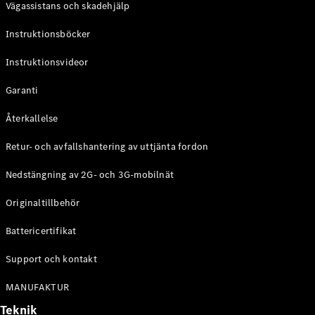
Vägassistans och skadehjälp
G-
Elektrisk
Klass
Instruktionsböcker
G-Klass
Instruktionsvideor
Konfigurator
Mercedes-
Garanti
Benz Online
Store
Återkallelse
Kombi
Retur- och avfallshantering av uttjänta fordon
Nedstängning av 2G- och 3G-mobilnät
Originaltillbehör
Battericertifikat
Alla Kombi
CLA
Support och kontakt
Shooting
Elektrisk
Brake
MANUFAKTUR
C-Klass
Teknik
Kombi