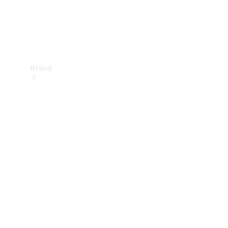
Brand
Upplev
Mercedes-
Benz