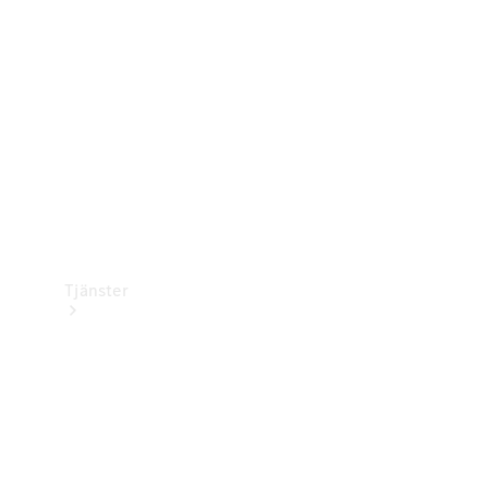
Laddningsutrustning
Collection
Bilvård
Tjänster
Alla tjänster