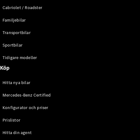
E-Klass
Cabriolet / Roadster
Sedan
S-Klass
Familjebilar
Lång
Mercedes-
Transportbilar
Maybach S-
Klass
Sportbilar
Tidigare modeller
Konfigurator
Mercedes-
Köp
Benz Online
Store
Hitta nya bilar
SUV
Mercedes-Benz Certified
Konfigurator och priser
Prislistor
Alla Suvar
Hitta din agent
EQA
Elektrisk