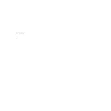
Brand
Upplev
Mercedes-
Benz