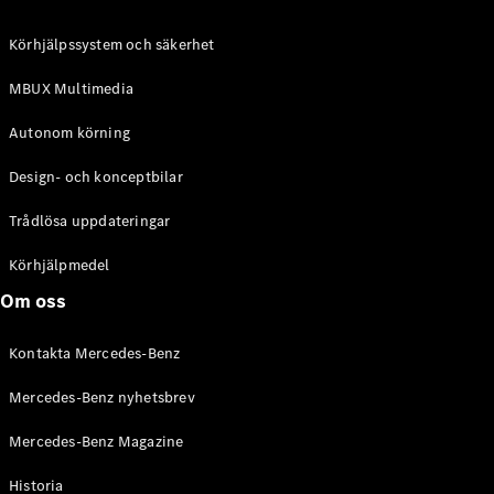
C-Klass
Kombi All-
Körhjälpssystem och säkerhet
Terrain
E-Klass
MBUX Multimedia
Kombi
E-Klass
Autonom körning
Kombi All-
Terrain
Design- och konceptbilar
Trådlösa uppdateringar
Konfigurator
Mercedes-
Körhjälpmedel
Benz Online
Om oss
Store
Halvkombi
Kontakta Mercedes-Benz
Mercedes-Benz nyhetsbrev
Mercedes-Benz Magazine
Historia
A-Klass