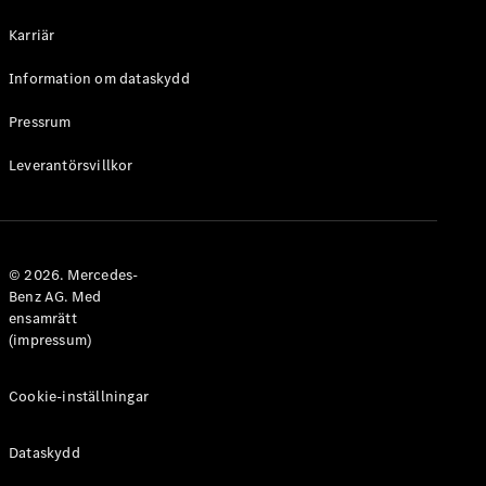
Halvkombi
Karriär
Konfigurator
Information om dataskydd
Mercedes-
Benz Online
Pressrum
Store
Leverantörsvillkor
Coupé
© 2026. Mercedes-
Benz AG. Med
ensamrätt
Alla Coupé
(impressum)
CLE Coupé
Mercedes-
AMG GT
Cookie-inställningar
Coupé
Mercedes-
Dataskydd
AMG GT 4-
Dörrars