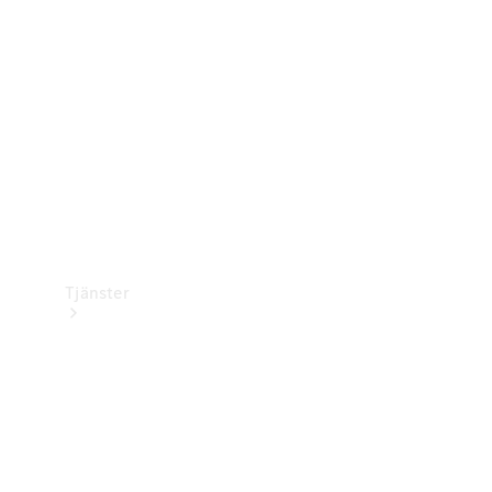
Laddningsutrustning
Collection
Bilvård
Tjänster
Alla tjänster