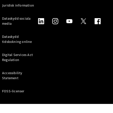
Coupé
Juridisk information
Mercedes-
AMG GT
Elektrisk
Dataskydd sociala
4-Dörrars
media
Coupé
Dataskydd
Konfigurator
tidsbokning online
Mercedes-
Benz Online
Digital Services Act
Store
Regulation
Cabriolet / Roadster
Accessibility
Statement
FOSS-licenser