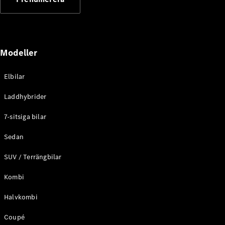
Elektriska modeller
Laddhybrid modeller
Sedan
Modeller
Elbilar
Laddhybrider
Alla Sedan
7-sitsiga bilar
CLA
Elektrisk
C-Klass
Sedan
Sedan
SUV / Terrängbilar
C-
Klass
Elektrisk
Kombi
Sedan
EQE
Elektrisk
Halvkombi
Sedan
EQS
Elektrisk
Coupé
Sedan