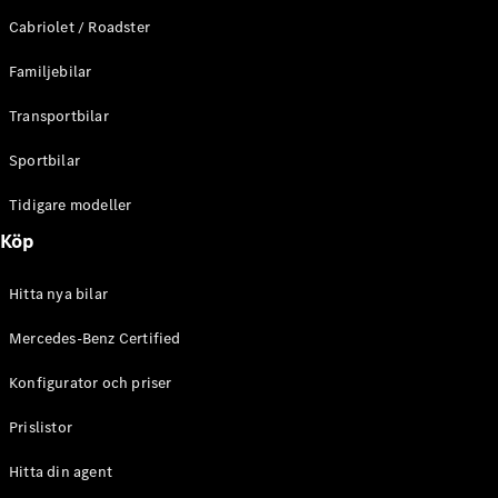
E-Klass
Cabriolet / Roadster
Sedan
S-Klass
Familjebilar
Lång
Mercedes-
Transportbilar
Maybach S-
Klass
Sportbilar
Tidigare modeller
Konfigurator
Mercedes-
Köp
Benz Online
Store
Hitta nya bilar
SUV
Mercedes-Benz Certified
Konfigurator och priser
Prislistor
Alla Suvar
Hitta din agent
EQA
Elektrisk