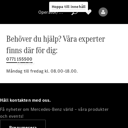
Hoppa till innehåll
Operatör/skydd av personuppgifter
Behöver du hjälp? Våra experter
Operatör/skydd
finns där för dig:
av
personuppgifter
0771 155500
Modeller
Måndag till fredag kl. 08.00–18.00.
Håll kontakten med oss.
Få nyheter om Mercedes-Benz värld – våra produkter
Alla modeller
Nya modeller
och events!
Prenumerera