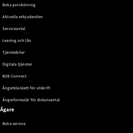
EQE
Boka provkörning
Elektrisk
SUV
Aktuella erbjudanden
EQS
Elektrisk
SUV
Serviceavtal
Mercedes-
Maybach
Elektrisk
Leasing och lån
EQS SUV
GLA
Tjänstebilar
GLA
Ny
GLA
Ny
Elektrisk
Digitala tjänster
GLB
Elektrisk
GLB
B2B Connect
GLC
Elektrisk
GLC
Ångerblankett för utskrift
GLC Coupé
GLE
Ångerformulär för distansavtal
GLE Coupé
Ägare
GLS
Mercedes-
Maybach
Boka service
Ny
GLS