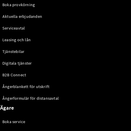
EQE
Boka provkörning
Elektrisk
SUV
Aktuella erbjudanden
EQS
Elektrisk
SUV
Serviceavtal
Mercedes-
Maybach
Elektrisk
Leasing och lån
EQS SUV
GLA
Tjänstebilar
GLA
Ny
GLA
Ny
Elektrisk
Digitala tjänster
GLB
Elektrisk
GLB
B2B Connect
GLC
Elektrisk
GLC
Ångerblankett för utskrift
GLC Coupé
GLE
Ångerformulär för distansavtal
GLE Coupé
Ägare
GLS
Mercedes-
Maybach
Boka service
Ny
GLS