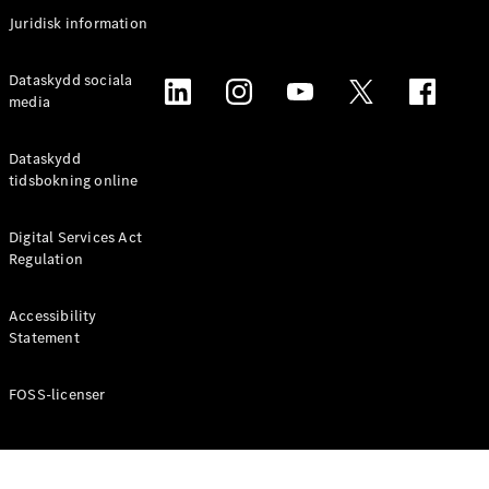
Coupé
Juridisk information
Mercedes-
AMG GT
Elektrisk
Dataskydd sociala
4-Dörrars
media
Coupé
Dataskydd
Konfigurator
tidsbokning online
Mercedes-
Benz Online
Digital Services Act
Store
Regulation
Cabriolet / Roadster
Accessibility
Statement
FOSS-licenser