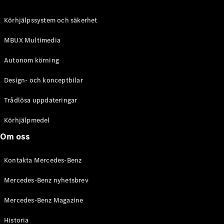
C-Klass
Kombi All-
Körhjälpssystem och säkerhet
Terrain
E-Klass
MBUX Multimedia
Kombi
E-Klass
Autonom körning
Kombi All-
Terrain
Design- och konceptbilar
Trådlösa uppdateringar
Konfigurator
Mercedes-
Körhjälpmedel
Benz Online
Om oss
Store
Halvkombi
Kontakta Mercedes-Benz
Mercedes-Benz nyhetsbrev
Mercedes-Benz Magazine
Historia
A-Klass