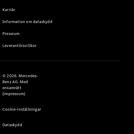
Halvkombi
Karriär
Konfigurator
Information om dataskydd
Mercedes-
Benz Online
Pressrum
Store
Leverantörsvillkor
Coupé
© 2026. Mercedes-
Benz AG. Med
ensamrätt
Alla Coupé
(impressum)
CLE Coupé
Mercedes-
AMG GT
Cookie-inställningar
Coupé
Mercedes-
Dataskydd
AMG GT 4-
Dörrars