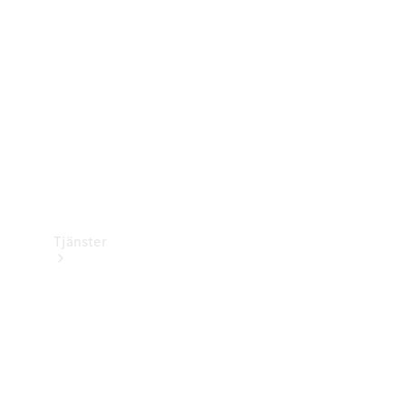
Laddningsutrustning
Collection
Bilvård
Tjänster
Alla tjänster