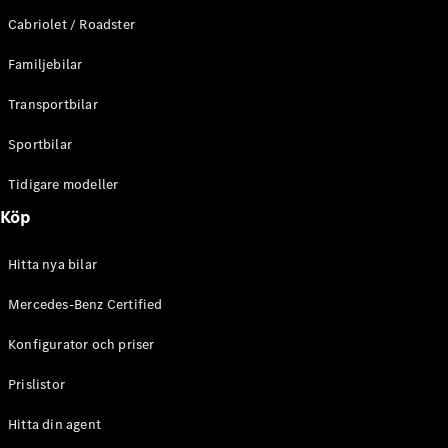
E-Klass
Cabriolet / Roadster
Sedan
S-Klass
Familjebilar
Lång
Mercedes-
Transportbilar
Maybach S-
Klass
Sportbilar
Tidigare modeller
Konfigurator
Mercedes-
Köp
Benz Online
Store
Hitta nya bilar
SUV
Mercedes-Benz Certified
Konfigurator och priser
Prislistor
Alla Suvar
Hitta din agent
EQA
Elektrisk