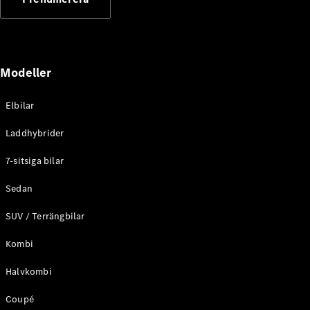
Elektriska modeller
Laddhybrid modeller
Sedan
Modeller
Elbilar
Laddhybrider
Alla Sedan
7-sitsiga bilar
CLA
Elektrisk
C-Klass
Sedan
Sedan
SUV / Terrängbilar
C-
Klass
Elektrisk
Kombi
Sedan
EQE
Elektrisk
Halvkombi
Sedan
EQS
Elektrisk
Coupé
Sedan