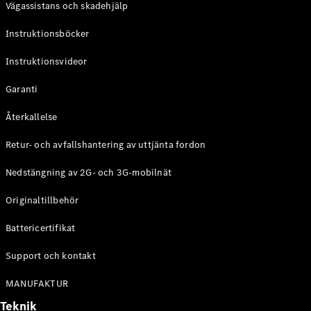
Vägassistans och skadehjälp
G-
Elektrisk
Klass
Instruktionsböcker
G-Klass
Instruktionsvideor
Konfigurator
Mercedes-
Garanti
Benz Online
Store
Återkallelse
Kombi
Retur- och avfallshantering av uttjänta fordon
Nedstängning av 2G- och 3G-mobilnät
Originaltillbehör
Battericertifikat
Alla Kombi
CLA
Support och kontakt
Shooting
Elektrisk
Brake
MANUFAKTUR
C-Klass
Teknik
Kombi