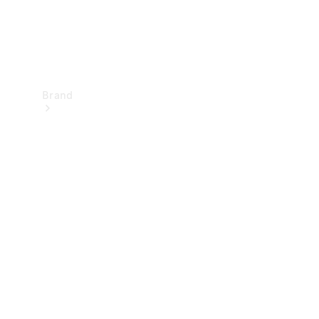
Brand
Upplev
Mercedes-
Benz