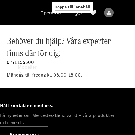
Hoppa till innehåll
Operatör/skydd av personuppgifter
Behöver du hjälp? Våra experter
Operatör/skydd
finns där för dig:
av
personuppgifter
0771 155500
Modeller
Måndag till fredag kl. 08.00–18.00.
Håll kontakten med oss.
Få nyheter om Mercedes-Benz värld – våra produkter
Alla modeller
Nya modeller
och events!
Prenumerera