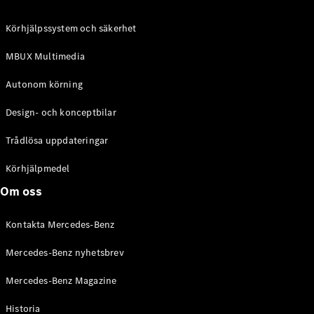
C-Klass
Kombi All-
Körhjälpssystem och säkerhet
Terrain
E-Klass
MBUX Multimedia
Kombi
E-Klass
Autonom körning
Kombi All-
Terrain
Design- och konceptbilar
Trådlösa uppdateringar
Konfigurator
Mercedes-
Körhjälpmedel
Benz Online
Om oss
Store
Halvkombi
Kontakta Mercedes-Benz
Mercedes-Benz nyhetsbrev
Mercedes-Benz Magazine
Historia
A-Klass