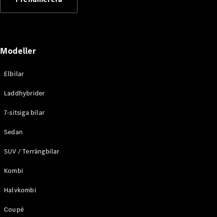
Elektriska modeller
Laddhybrid modeller
Sedan
Modeller
Elbilar
Laddhybrider
Alla Sedan
7-sitsiga bilar
CLA
Elektrisk
C-Klass
Sedan
Sedan
SUV / Terrängbilar
C-
Klass
Elektrisk
Kombi
Sedan
EQE
Elektrisk
Halvkombi
Sedan
EQS
Elektrisk
Coupé
Sedan