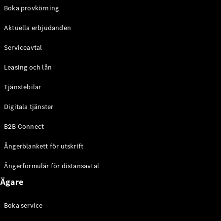
EQE
Boka provkörning
Elektrisk
SUV
Aktuella erbjudanden
EQS
Elektrisk
SUV
Serviceavtal
Mercedes-
Maybach
Elektrisk
Leasing och lån
EQS SUV
GLA
Tjänstebilar
GLA
Ny
GLA
Ny
Elektrisk
Digitala tjänster
GLB
Elektrisk
GLB
B2B Connect
GLC
Elektrisk
GLC
Ångerblankett för utskrift
GLC Coupé
GLE
Ångerformulär för distansavtal
GLE Coupé
Ägare
GLS
Mercedes-
Maybach
Boka service
Ny
GLS