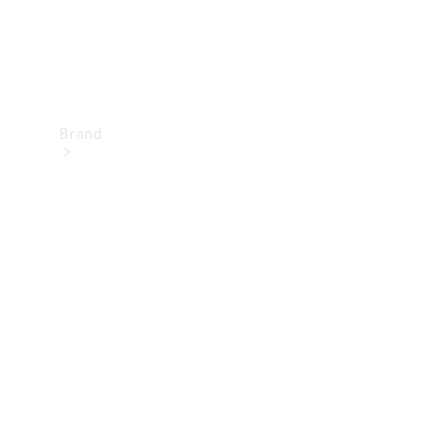
Brand
Upplev
Mercedes-
Benz