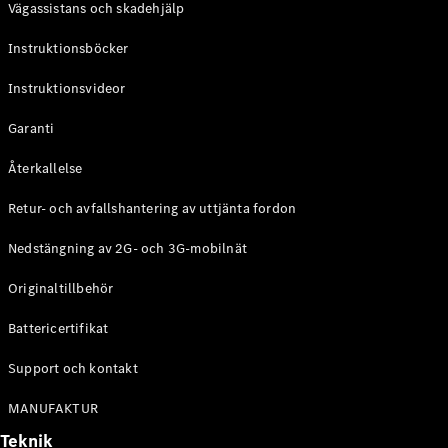
Vägassistans och skadehjälp
G-
Elektrisk
Klass
Instruktionsböcker
G-Klass
Instruktionsvideor
Konfigurator
Mercedes-
Garanti
Benz Online
Store
Återkallelse
Kombi
Retur- och avfallshantering av uttjänta fordon
Nedstängning av 2G- och 3G-mobilnät
Originaltillbehör
Battericertifikat
Alla Kombi
CLA
Support och kontakt
Shooting
Elektrisk
Brake
MANUFAKTUR
C-Klass
Teknik
Kombi