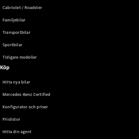
E-Klass
Cabriolet / Roadster
Sedan
S-Klass
Familjebilar
Lång
Mercedes-
Transportbilar
Maybach S-
Klass
Sportbilar
Tidigare modeller
Konfigurator
Mercedes-
Köp
Benz Online
Store
Hitta nya bilar
SUV
Mercedes-Benz Certified
Konfigurator och priser
Prislistor
Alla Suvar
Hitta din agent
EQA
Elektrisk