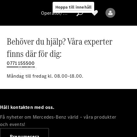
Hoppa till innehåll
Operatör/skydd av personuppgifter
Behöver du hjälp? Våra experter
Operatör/skydd
finns där för dig:
av
personuppgifter
0771 155500
Modeller
Måndag till fredag kl. 08.00–18.00.
Håll kontakten med oss.
Få nyheter om Mercedes-Benz värld – våra produkter
Alla modeller
Nya modeller
och events!
Prenumerera