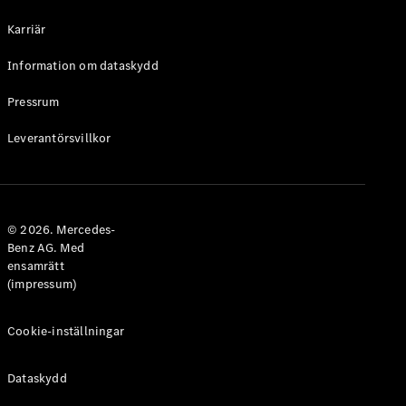
Halvkombi
Karriär
Konfigurator
Information om dataskydd
Mercedes-
Benz Online
Pressrum
Store
Leverantörsvillkor
Coupé
© 2026. Mercedes-
Benz AG. Med
ensamrätt
Alla Coupé
(impressum)
CLE Coupé
Mercedes-
AMG GT
Cookie-inställningar
Coupé
Mercedes-
Dataskydd
AMG GT 4-
Dörrars