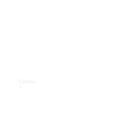
Laddningsutrustning
Collection
Bilvård
Tjänster
Alla tjänster