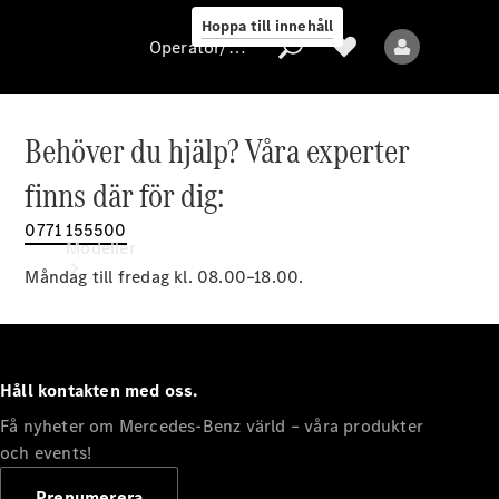
Hoppa till innehåll
Operatör/skydd av personuppgifter
Behöver du hjälp? Våra experter
Operatör/skydd
finns där för dig:
av
personuppgifter
0771 155500
Modeller
Måndag till fredag kl. 08.00–18.00.
Håll kontakten med oss.
Få nyheter om Mercedes-Benz värld – våra produkter
Alla modeller
Nya modeller
och events!
Prenumerera