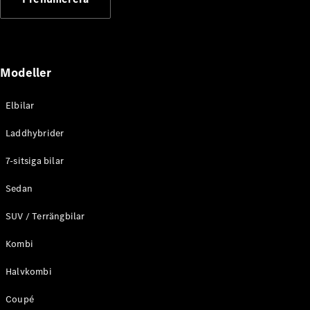
Elektriska modeller
Laddhybrid modeller
Sedan
Modeller
Elbilar
Laddhybrider
Alla Sedan
7-sitsiga bilar
CLA
Elektrisk
C-Klass
Sedan
Sedan
SUV / Terrängbilar
C-
Klass
Elektrisk
Kombi
Sedan
EQE
Elektrisk
Halvkombi
Sedan
EQS
Elektrisk
Coupé
Sedan