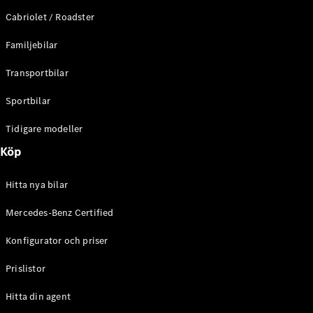
E-Klass
Cabriolet / Roadster
Sedan
S-Klass
Familjebilar
Lång
Mercedes-
Transportbilar
Maybach S-
Klass
Sportbilar
Tidigare modeller
Konfigurator
Mercedes-
Köp
Benz Online
Store
Hitta nya bilar
SUV
Mercedes-Benz Certified
Konfigurator och priser
Prislistor
Alla Suvar
Hitta din agent
EQA
Elektrisk