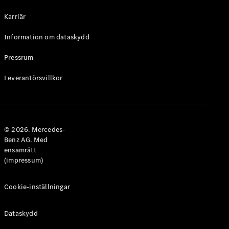
Halvkombi
Karriär
Konfigurator
Information om dataskydd
Mercedes-
Benz Online
Pressrum
Store
Leverantörsvillkor
Coupé
© 2026. Mercedes-
Benz AG. Med
ensamrätt
Alla Coupé
(impressum)
CLE Coupé
Mercedes-
AMG GT
Cookie-inställningar
Coupé
Mercedes-
Dataskydd
AMG GT 4-
Dörrars