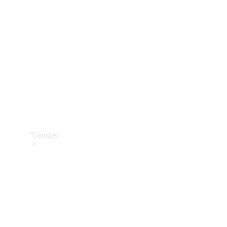
Laddningsutrustning
Collection
Bilvård
Tjänster
Alla tjänster