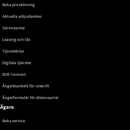
EQE
Boka provkörning
Elektrisk
SUV
Aktuella erbjudanden
EQS
Elektrisk
SUV
Serviceavtal
Mercedes-
Maybach
Elektrisk
Leasing och lån
EQS SUV
GLA
Tjänstebilar
GLA
Ny
GLA
Ny
Elektrisk
Digitala tjänster
GLB
Elektrisk
GLB
B2B Connect
GLC
Elektrisk
GLC
Ångerblankett för utskrift
GLC Coupé
GLE
Ångerformulär för distansavtal
GLE Coupé
Ägare
GLS
Mercedes-
Maybach
Boka service
Ny
GLS