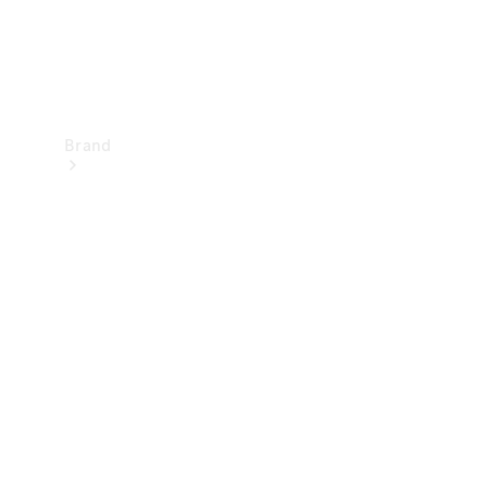
Brand
Upplev
Mercedes-
Benz