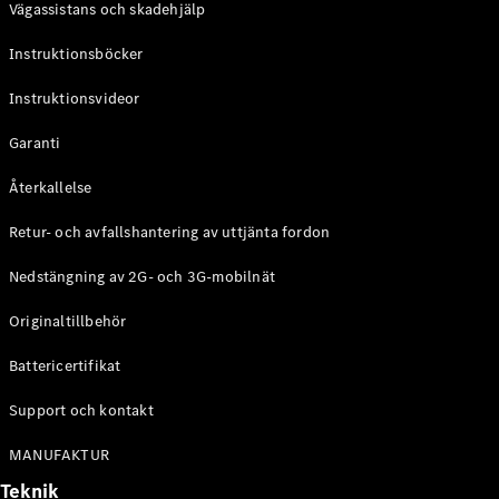
Vägassistans och skadehjälp
G-
Elektrisk
Klass
Instruktionsböcker
G-Klass
Instruktionsvideor
Konfigurator
Mercedes-
Garanti
Benz Online
Store
Återkallelse
Kombi
Retur- och avfallshantering av uttjänta fordon
Nedstängning av 2G- och 3G-mobilnät
Originaltillbehör
Battericertifikat
Alla Kombi
CLA
Support och kontakt
Shooting
Elektrisk
Brake
MANUFAKTUR
C-Klass
Teknik
Kombi