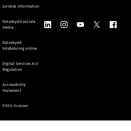
Coupé
Juridisk information
Mercedes-
AMG GT
Elektrisk
Dataskydd sociala
4-Dörrars
media
Coupé
Dataskydd
Konfigurator
tidsbokning online
Mercedes-
Benz Online
Digital Services Act
Store
Regulation
Cabriolet / Roadster
Accessibility
Statement
FOSS-licenser