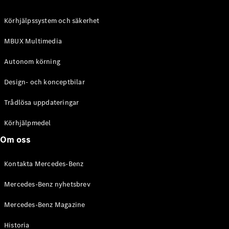
C-Klass
Kombi All-
Körhjälpssystem och säkerhet
Terrain
E-Klass
MBUX Multimedia
Kombi
E-Klass
Autonom körning
Kombi All-
Terrain
Design- och konceptbilar
Trådlösa uppdateringar
Konfigurator
Mercedes-
Körhjälpmedel
Benz Online
Om oss
Store
Halvkombi
Kontakta Mercedes-Benz
Mercedes-Benz nyhetsbrev
Mercedes-Benz Magazine
Historia
A-Klass