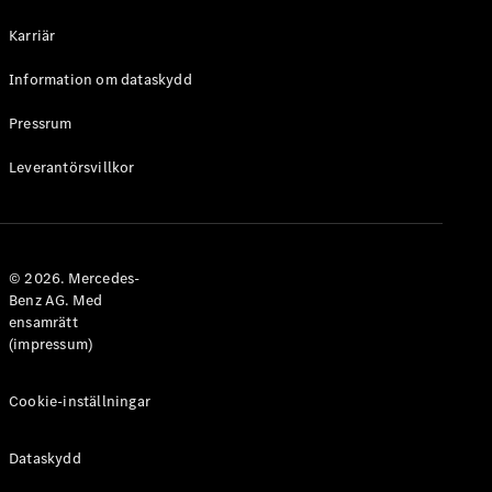
Halvkombi
Karriär
Konfigurator
Information om dataskydd
Mercedes-
Benz Online
Pressrum
Store
Leverantörsvillkor
Coupé
© 2026. Mercedes-
Benz AG. Med
ensamrätt
Alla Coupé
(impressum)
CLE Coupé
Mercedes-
AMG GT
Cookie-inställningar
Coupé
Mercedes-
Dataskydd
AMG GT 4-
Dörrars