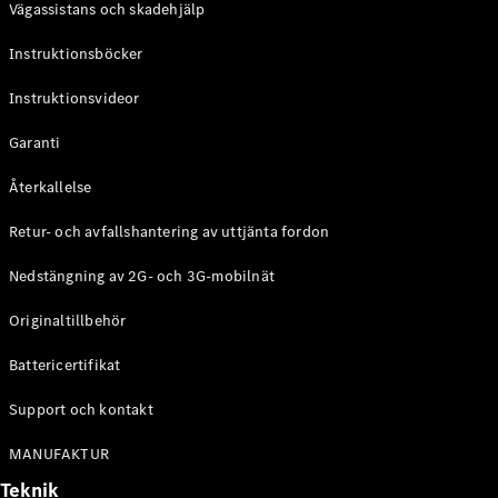
Vägassistans och skadehjälp
G-
Elektrisk
Klass
Instruktionsböcker
G-Klass
Instruktionsvideor
Konfigurator
Mercedes-
Garanti
Benz Online
Store
Återkallelse
Kombi
Retur- och avfallshantering av uttjänta fordon
Nedstängning av 2G- och 3G-mobilnät
Originaltillbehör
Battericertifikat
Alla Kombi
CLA
Support och kontakt
Shooting
Elektrisk
Brake
MANUFAKTUR
C-Klass
Teknik
Kombi