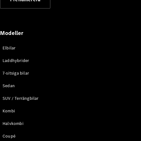
Elektriska modeller
Laddhybrid modeller
Sedan
Modeller
Elbilar
Laddhybrider
Alla Sedan
7-sitsiga bilar
CLA
Elektrisk
C-Klass
Sedan
Sedan
SUV / Terrängbilar
C-
Klass
Elektrisk
Kombi
Sedan
EQE
Elektrisk
Halvkombi
Sedan
EQS
Elektrisk
Coupé
Sedan