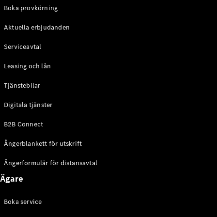
EQE
Boka provkörning
Elektrisk
SUV
Aktuella erbjudanden
EQS
Elektrisk
SUV
Serviceavtal
Mercedes-
Maybach
Elektrisk
Leasing och lån
EQS SUV
GLA
Tjänstebilar
GLA
Ny
GLA
Ny
Elektrisk
Digitala tjänster
GLB
Elektrisk
GLB
B2B Connect
GLC
Elektrisk
GLC
Ångerblankett för utskrift
GLC Coupé
GLE
Ångerformulär för distansavtal
GLE Coupé
Ägare
GLS
Mercedes-
Maybach
Boka service
Ny
GLS