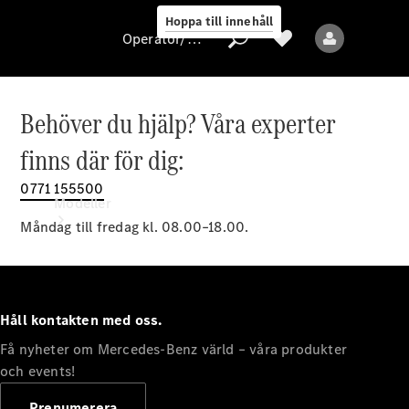
Hoppa till innehåll
Operatör/skydd av personuppgifter
Behöver du hjälp? Våra experter
Operatör/skydd
finns där för dig:
av
personuppgifter
0771 155500
Modeller
Måndag till fredag kl. 08.00–18.00.
Håll kontakten med oss.
Få nyheter om Mercedes-Benz värld – våra produkter
Alla modeller
Nya modeller
och events!
Prenumerera