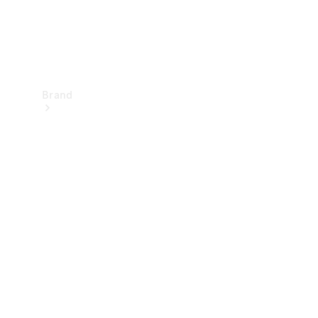
Brand
Upplev
Mercedes-
Benz