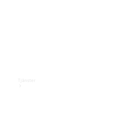
Laddningsutrustning
Collection
Bilvård
Tjänster
Alla tjänster