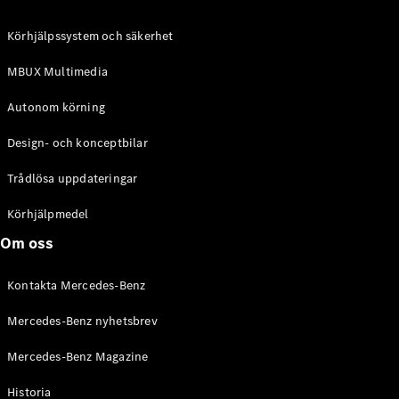
C-Klass
Kombi All-
Körhjälpssystem och säkerhet
Terrain
E-Klass
MBUX Multimedia
Kombi
E-Klass
Autonom körning
Kombi All-
Terrain
Design- och konceptbilar
Trådlösa uppdateringar
Konfigurator
Mercedes-
Körhjälpmedel
Benz Online
Om oss
Store
Halvkombi
Kontakta Mercedes-Benz
Mercedes-Benz nyhetsbrev
Mercedes-Benz Magazine
Historia
A-Klass