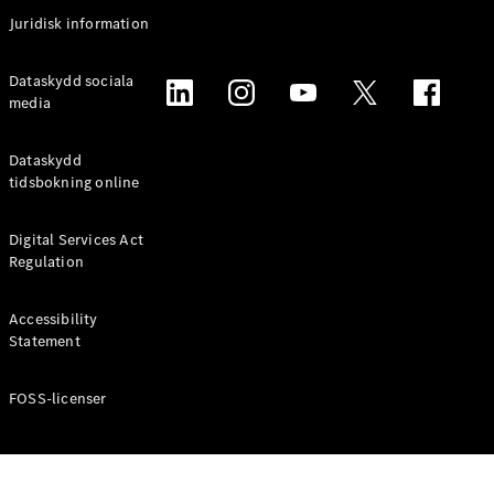
Coupé
Juridisk information
Mercedes-
AMG GT
Elektrisk
Dataskydd sociala
4-Dörrars
media
Coupé
Dataskydd
Konfigurator
tidsbokning online
Mercedes-
Benz Online
Digital Services Act
Store
Regulation
Cabriolet / Roadster
Accessibility
Statement
FOSS-licenser