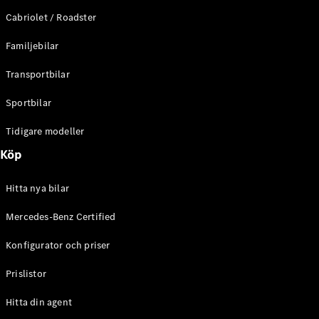
E-Klass
Cabriolet / Roadster
Sedan
S-Klass
Familjebilar
Lång
Mercedes-
Transportbilar
Maybach S-
Klass
Sportbilar
Tidigare modeller
Konfigurator
Mercedes-
Köp
Benz Online
Store
Hitta nya bilar
SUV
Mercedes-Benz Certified
Konfigurator och priser
Prislistor
Alla Suvar
Hitta din agent
EQA
Elektrisk