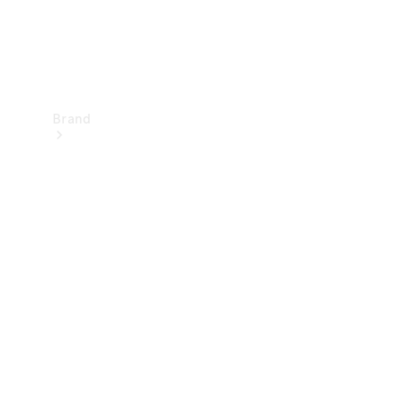
Brand
Upplev
Mercedes-
Benz