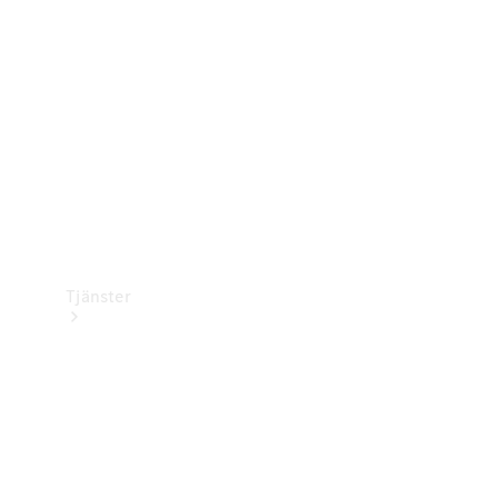
Laddningsutrustning
Collection
Bilvård
Tjänster
Alla tjänster