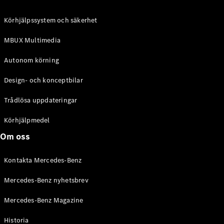
C-Klass
Kombi All-
Körhjälpssystem och säkerhet
Terrain
E-Klass
MBUX Multimedia
Kombi
E-Klass
Autonom körning
Kombi All-
Terrain
Design- och konceptbilar
Trådlösa uppdateringar
Konfigurator
Mercedes-
Körhjälpmedel
Benz Online
Om oss
Store
Halvkombi
Kontakta Mercedes-Benz
Mercedes-Benz nyhetsbrev
Mercedes-Benz Magazine
Historia
A-Klass