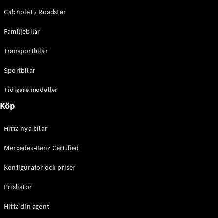
E-Klass
Cabriolet / Roadster
Sedan
S-Klass
Familjebilar
Lång
Mercedes-
Transportbilar
Maybach S-
Klass
Sportbilar
Tidigare modeller
Konfigurator
Mercedes-
Köp
Benz Online
Store
Hitta nya bilar
SUV
Mercedes-Benz Certified
Konfigurator och priser
Prislistor
Alla Suvar
Hitta din agent
EQA
Elektrisk