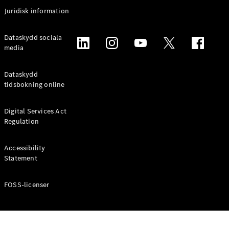
Coupé
Juridisk information
Mercedes-
AMG GT
Elektrisk
Dataskydd sociala
4-Dörrars
media
Coupé
Dataskydd
Konfigurator
tidsbokning online
Mercedes-
Benz Online
Digital Services Act
Store
Regulation
Cabriolet / Roadster
Accessibility
Statement
FOSS-licenser