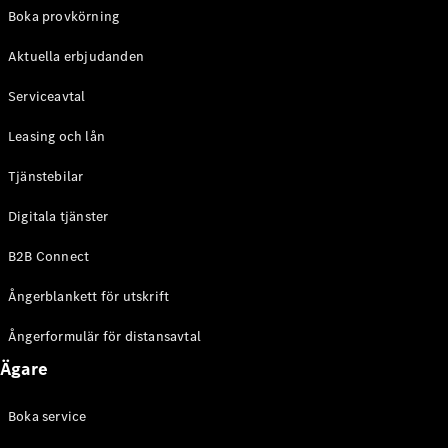
EQE
Boka provkörning
Elektrisk
SUV
Aktuella erbjudanden
EQS
Elektrisk
SUV
Serviceavtal
Mercedes-
Maybach
Elektrisk
Leasing och lån
EQS SUV
GLA
Tjänstebilar
GLA
Ny
GLA
Ny
Elektrisk
Digitala tjänster
GLB
Elektrisk
GLB
B2B Connect
GLC
Elektrisk
GLC
Ångerblankett för utskrift
GLC Coupé
GLE
Ångerformulär för distansavtal
GLE Coupé
Ägare
GLS
Mercedes-
Maybach
Boka service
Ny
GLS