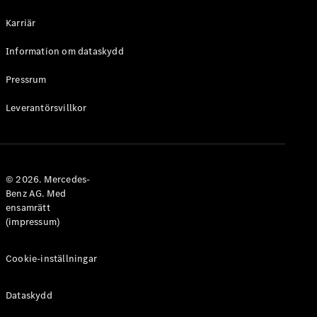
Halvkombi
Karriär
Konfigurator
Information om dataskydd
Mercedes-
Benz Online
Pressrum
Store
Leverantörsvillkor
Coupé
© 2026. Mercedes-
Benz AG. Med
ensamrätt
Alla Coupé
(impressum)
CLE Coupé
Mercedes-
AMG GT
Cookie-inställningar
Coupé
Mercedes-
Dataskydd
AMG GT 4-
Dörrars