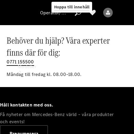
Hoppa till innehåll
Operatör/skydd av personuppgifter
Behöver du hjälp? Våra experter
Operatör/skydd
finns där för dig:
av
personuppgifter
0771 155500
Modeller
Måndag till fredag kl. 08.00–18.00.
Håll kontakten med oss.
Få nyheter om Mercedes-Benz värld – våra produkter
Alla modeller
Nya modeller
och events!
Prenumerera