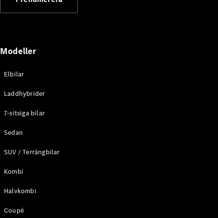
Elektriska modeller
Laddhybrid modeller
Sedan
Modeller
Elbilar
Laddhybrider
Alla Sedan
7-sitsiga bilar
CLA
Elektrisk
C-Klass
Sedan
Sedan
SUV / Terrängbilar
C-
Klass
Elektrisk
Kombi
Sedan
EQE
Elektrisk
Halvkombi
Sedan
EQS
Elektrisk
Coupé
Sedan