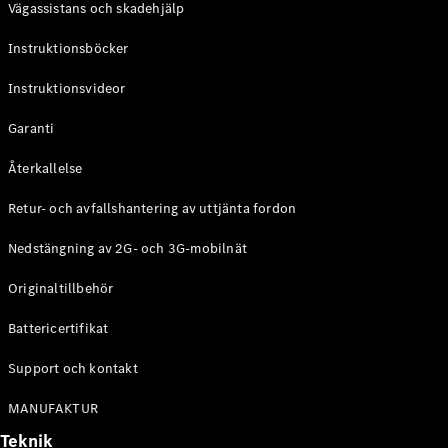
Vägassistans och skadehjälp
G-
Elektrisk
Klass
Instruktionsböcker
G-Klass
Instruktionsvideor
Konfigurator
Mercedes-
Garanti
Benz Online
Store
Återkallelse
Kombi
Retur- och avfallshantering av uttjänta fordon
Nedstängning av 2G- och 3G-mobilnät
Originaltillbehör
Battericertifikat
Alla Kombi
CLA
Support och kontakt
Shooting
Elektrisk
Brake
MANUFAKTUR
C-Klass
Teknik
Kombi