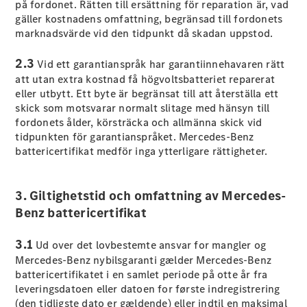
på fordonet. Rätten till ersättning för reparation är, vad
E-Klass
gäller kostnadens omfattning, begränsad till fordonets
Sedan
marknadsvärde vid den tidpunkt då skadan uppstod.
S-Klass
Lång
2.3
Vid ett garantianspråk har garantiinnehavaren rätt
Mercedes-
att utan extra kostnad få högvoltsbatteriet reparerat
Maybach S-
eller utbytt. Ett byte är begränsat till att återställa ett
Klass
skick som motsvarar normalt slitage med hänsyn till
fordonets ålder, körsträcka och allmänna skick vid
Konfigurator
tidpunkten för garantianspråket. Mercedes-Benz
Mercedes-
battericertifikat medför inga ytterligare rättigheter.
Benz Online
Store
SUV
3. Giltighetstid och omfattning av Mercedes-
Benz battericertifikat
3.1
Ud over det lovbestemte ansvar for mangler og
Mercedes-Benz nybilsgaranti gælder Mercedes-Benz
battericertifikatet i en samlet periode på otte år fra
leveringsdatoen eller datoen for første indregistrering
Alla Suvar
(den tidligste dato er gældende) eller indtil en maksimal
EQA
Elektrisk