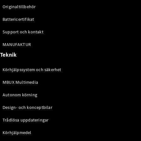
Laddningslösningar
Originaltillbehör
Boka
Battericertifikat
service
Service och
Support och kontakt
reparation
Vägassistans
MANUFAKTUR
och
Teknik
skadehjälp
Körhjälpssystem och säkerhet
Försäkring
Mercedes-
MBUX Multimedia
Benz Apps
Instruktionsböcker
Autonom körning
Design- och konceptbilar
Support
och kontakt
Trådlösa uppdateringar
Körhjälpmedel