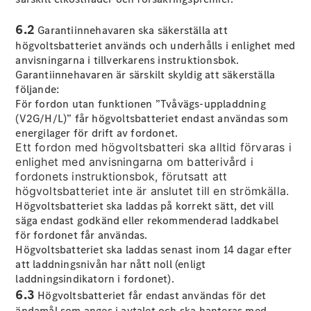
Alla
Cabriolet /
6.2
Garantiinnehavaren ska säkerställa att
Roadster
CLE
högvoltsbatteriet används och underhålls i enlighet med
Cabriolet
anvisningarna i tillverkarens instruktionsbok.
Mercedes-
Garantiinnehavaren är särskilt skyldig att säkerställa
AMG SL
följande:
Roadster
För fordon utan funktionen ”Tvåvägs-uppladdning
Mercedes-
(V2G/H/L)” får högvoltsbatteriet endast användas som
Maybach SL
energilager för drift av fordonet.
Monogram
Ett fordon med högvoltsbatteri ska alltid förvaras i
Series
enlighet med anvisningarna om batterivård i
fordonets instruktionsbok, förutsatt att
högvoltsbatteriet inte är anslutet till en strömkälla.
Konfigurator
Högvoltsbatteriet ska laddas på korrekt sätt, det vill
Mercedes-
säga endast godkänd eller rekommenderad laddkabel
Benz Online
för fordonet får användas.
Store
Högvoltsbatteriet ska laddas senast inom 14 dagar efter
Grand Limousine
att laddningsnivån har nått noll (enligt
laddningsindikatorn i fordonet).
6.3
Högvoltsbatteriet får endast användas för det
ändamål som anges i avtalet och ska hanteras med