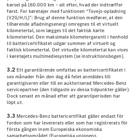
kørsel på 160.000 km – alt efter, hvad der indtræffer
EQE
Elektrisk
først. For køretøjer med funktionen “Tovejs-opladning
SUV
(V2G/H/L)”: Brug af denne funktion medfører, at den
EQS
Elektrisk
tilhørende afladningsenergi omregnes til et virtuelt
SUV
kilometertal, som lægges til det faktisk kørte
Mercedes-
kilometertal. Den maksimale kilometergaranti i henhold
Maybach
Elektrisk
til battericertifikatet udgør summen af virtuelt og
EQS SUV
faktisk kilometertal. Det virtuelle kilometertal kan vises
GLA
i køretøjets multimediesystem (se instruktionsbogen).
GLA
Ny
GLA
Ny
Elektrisk
3.2
GLB
Ett garantiärende omfattas av battericertifikatet i
Elektrisk
GLB
sex månader från den dag då felet anmäldes till
GLC
Elektrisk
garantigivaren eller till en auktoriserad Mercedes-Benz
GLC
servicepartner (den tidigaste av dessa tidpunkter gäller).
GLC Coupé
Dock senast en månad efter att garantiperioden har
GLE
löpt ut.
GLE Coupé
GLS
3.3
Mercedes-Benz battericertifikat gäller endast för
Mercedes-
fordon som har levererats eller som har registrerats för
Maybach
Ny
första gången inom Europeiska ekonomiska
GLS
samarbetsområdet (Europeiska unionens