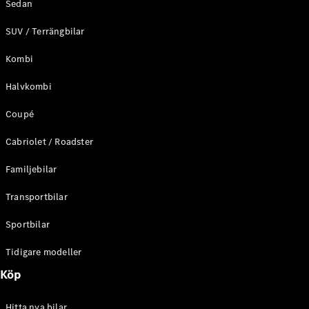
Sedan
Online store
SUV / Terrängbilar
privatkund
Online store
Kombi
företagskund
Halvkombi
Aktuella
erbjudanden
Coupé
Tjänstebilar
Mercedes-
Cabriolet / Roadster
Benz
Familjebilar
Certified
Transportbilar
Konfigurator
och priser
Sportbilar
Prislistor
Boka
Tidigare modeller
provkörning
Köp
Leasing och
lån
Hitta nya bilar