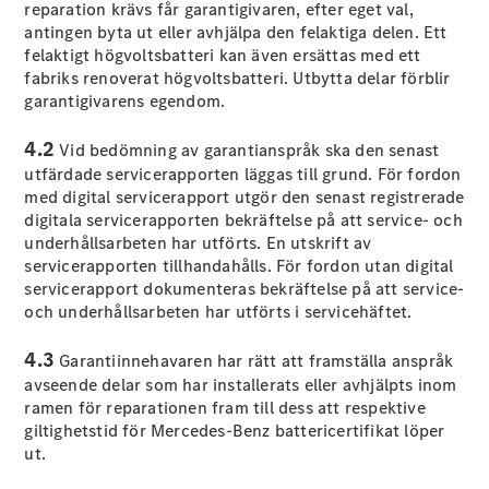
reparation krävs får garantigivaren, efter eget val,
C-Klass
antingen byta ut eller avhjälpa den felaktiga delen. Ett
Kombi All-
felaktigt högvoltsbatteri kan även ersättas med ett
Terrain
fabriks renoverat högvoltsbatteri. Utbytta delar förblir
E-Klass
garantigivarens egendom.
Kombi
E-Klass
4.2
Vid bedömning av garantianspråk ska den senast
Kombi All-
utfärdade servicerapporten läggas till grund. För fordon
Terrain
med digital servicerapport utgör den senast registrerade
digitala servicerapporten bekräftelse på att service- och
Konfigurator
underhållsarbeten har utförts. En utskrift av
Mercedes-
servicerapporten tillhandahålls. För fordon utan digital
Benz Online
servicerapport dokumenteras bekräftelse på att service-
Store
och underhållsarbeten har utförts i servicehäftet.
Halvkombi
4.3
Garantiinnehavaren har rätt att framställa anspråk
avseende delar som har installerats eller avhjälpts inom
ramen för reparationen fram till dess att respektive
giltighetstid för Mercedes-Benz battericertifikat löper
ut.
A-Klass