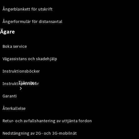
Laddningsutrustning
Ångerblankett för utskrift
Collection
Bilvård
Ångerformulär för distansavtal
Ägare
Boka service
Vägassistans och skadehjälp
Instruktionsböcker
Tjänster
Instruktionsvideor
Garanti
Återkallelse
Retur- och avfallshantering av uttjänta fordon
Alla tjänster
Nedstängning av 2G- och 3G-mobilnät