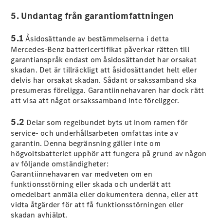
Halvkombi
5. Undantag från garantiomfattningen
Konfigurator
5.1
Åsidosättande av bestämmelserna i detta
Mercedes-
Mercedes-Benz battericertifikat påverkar rätten till
Benz Online
garantianspråk endast om åsidosättandet har orsakat
Store
skadan. Det är tillräckligt att åsidosättandet helt eller
Coupé
delvis har orsakat skadan. Sådant orsakssamband ska
presumeras föreligga. Garantiinnehavaren har dock rätt
att visa att något orsakssamband inte föreligger.
5.2
Delar som regelbundet byts ut inom ramen för
service- och underhållsarbeten omfattas inte av
garantin. Denna begränsning gäller inte om
Alla Coupé
högvoltsbatteriet upphör att fungera på grund av någon
CLE Coupé
av följande omständigheter:
Mercedes-
Garantiinnehavaren var medveten om en
AMG GT
funktionsstörning eller skada och underlät att
Coupé
omedelbart anmäla eller dokumentera denna, eller att
Mercedes-
vidta åtgärder för att få funktionsstörningen eller
AMG GT 4-
skadan avhjälpt.
Dörrars