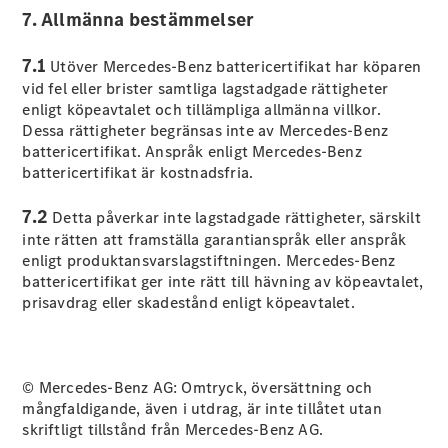
7. Allmänna bestämmelser
Alla
Familjebilar
7.1
Utöver Mercedes-Benz battericertifikat har köparen
/ Camping
vid fel eller brister samtliga lagstadgade rättigheter
van
enligt köpeavtalet och tillämpliga allmänna villkor.
EQV
Elektrisk
Dessa rättigheter begränsas inte av Mercedes-Benz
V-Klass
battericertifikat. Anspråk enligt Mercedes-Benz
Marco Polo
battericertifikat är kostnadsfria.
Marco Polo
Horizon
7.2
Detta påverkar inte lagstadgade rättigheter, särskilt
inte rätten att framställa garantianspråk eller anspråk
Konfigurator
enligt produktansvarslagstiftningen. Mercedes-Benz
Mercedes-
battericertifikat ger inte rätt till hävning av köpeavtalet,
Benz Online
prisavdrag eller skadestånd enligt köpeavtalet.
Store
Transportbilar
© Mercedes-Benz AG: Omtryck, översättning och
mångfaldigande, även i utdrag, är inte tillåtet utan
Konfigurator
skriftligt tillstånd från Mercedes-Benz AG.
Mercedes-Benz Online Store