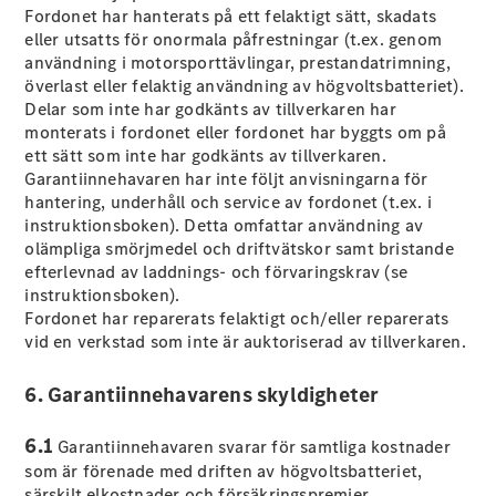
Fordonet har hanterats på ett felaktigt sätt, skadats
Coupé
eller utsatts för onormala påfrestningar (t.ex. genom
Mercedes-
användning i motorsporttävlingar, prestandatrimning,
AMG GT
Elektrisk
överlast eller felaktig användning av högvoltsbatteriet).
4-Dörrars
Delar som inte har godkänts av tillverkaren har
Coupé
monterats i fordonet eller fordonet har byggts om på
ett sätt som inte har godkänts av tillverkaren.
Konfigurator
Garantiinnehavaren har inte följt anvisningarna för
Mercedes-
hantering, underhåll och service av fordonet (t.ex. i
Benz Online
instruktionsboken). Detta omfattar användning av
Store
olämpliga smörjmedel och driftvätskor samt bristande
Cabriolet / Roadster
efterlevnad av laddnings- och förvaringskrav (se
instruktionsboken).
Fordonet har reparerats felaktigt och/eller reparerats
vid en verkstad som inte är auktoriserad av tillverkaren.
6. Garantiinnehavarens skyldigheter
6.1
Garantiinnehavaren svarar för samtliga kostnader
som är förenade med driften av högvoltsbatteriet,
särskilt elkostnader och försäkringspremier.