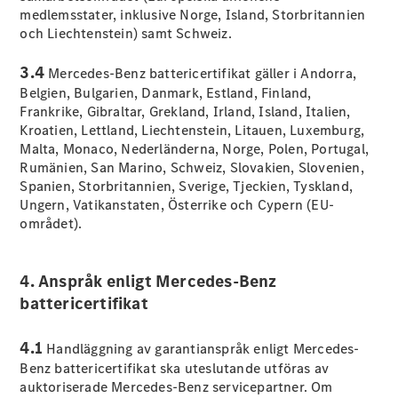
G-
medlemsstater, inklusive Norge, Island, Storbritannien
Elektrisk
Klass
och Liechtenstein) samt Schweiz.
G-Klass
3.4
Mercedes-Benz battericertifikat gäller i Andorra,
Belgien, Bulgarien, Danmark, Estland, Finland,
Konfigurator
Frankrike, Gibraltar, Grekland, Irland, Island, Italien,
Mercedes-
Kroatien, Lettland, Liechtenstein, Litauen, Luxemburg,
Benz Online
Malta, Monaco, Nederländerna, Norge, Polen, Portugal,
Store
Rumänien, San Marino, Schweiz, Slovakien, Slovenien,
Kombi
Spanien, Storbritannien, Sverige, Tjeckien, Tyskland,
Ungern, Vatikanstaten, Österrike och Cypern (EU-
området).
4. Anspråk enligt Mercedes-Benz
Alla Kombi
battericertifikat
CLA
Shooting
Elektrisk
4.1
Handläggning av garantianspråk enligt Mercedes-
Brake
Benz battericertifikat ska uteslutande utföras av
C-Klass
auktoriserade Mercedes-Benz servicepartner. Om
Kombi