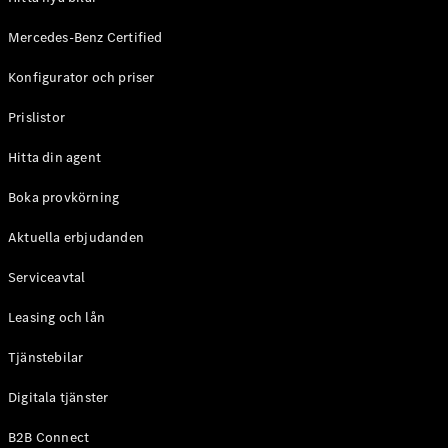
Digitala
Mercedes-Benz Certified
tjänster
Serviceavtal
Konfigurator och priser
Tekniska
tillbehör
Prislistor
och
Hitta din agent
Collection
Boka provkörning
Aktuella erbjudanden
Serviceavtal
Leasing och lån
Tjänstebilar
Digitala tjänster
Däck
Tekniska
B2B Connect
tillbehör