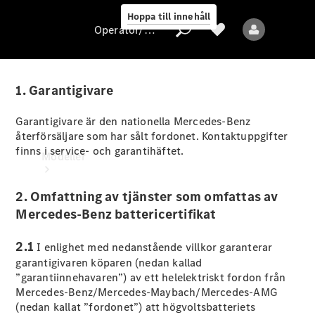
Hoppa till innehåll
Operatör/skydd av personuppgifter
1. Garantigivare
Operatör/skydd
Garantigivare är den nationella Mercedes-Benz
av
återförsäljare som har sålt fordonet. Kontaktuppgifter
personuppgifter
finns i service- och garantihäftet.
Modeller
2. Omfattning av tjänster som omfattas av
Mercedes-Benz battericertifikat
2.1
I enlighet med nedanstående villkor garanterar
garantigivaren köparen (nedan kallad
Alla modeller
”garantiinnehavaren”) av ett helelektriskt fordon från
Nya modeller
Mercedes-Benz/Mercedes-Maybach/Mercedes-AMG
(nedan kallat ”fordonet”) att högvoltsbatteriets