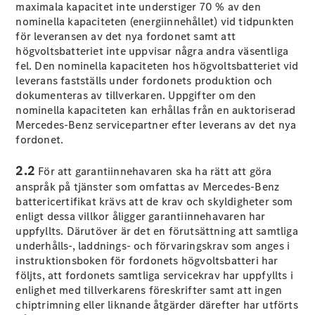
maximala kapacitet inte understiger 70 % av den
Elektriska modeller
nominella kapaciteten (energiinnehållet) vid tidpunkten
Laddhybrid modeller
för leveransen av det nya fordonet samt att
högvoltsbatteriet inte uppvisar några andra väsentliga
Sedan
fel. Den nominella kapaciteten hos högvoltsbatteriet vid
leverans fastställs under fordonets produktion och
dokumenteras av tillverkaren. Uppgifter om den
nominella kapaciteten kan erhållas från en auktoriserad
Mercedes-Benz servicepartner efter leverans av det nya
fordonet.
Alla Sedan
2.2
För att garantiinnehavaren ska ha rätt att göra
CLA
Elektrisk
anspråk på tjänster som omfattas av Mercedes-Benz
C-Klass
battericertifikat krävs att de krav och skyldigheter som
Sedan
enligt dessa villkor åligger garantiinnehavaren har
C-
uppfyllts. Därutöver är det en förutsättning att samtliga
Klass
Elektrisk
underhålls-, laddnings- och förvaringskrav som anges i
Sedan
instruktionsboken för fordonets högvoltsbatteri har
EQE
Elektrisk
följts, att fordonets samtliga servicekrav har uppfyllts i
Sedan
enlighet med tillverkarens föreskrifter samt att ingen
EQS
Elektrisk
chiptrimning eller liknande åtgärder därefter har utförts
Sedan