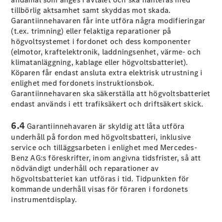
tillbörlig aktsamhet samt skyddas mot skada.
Garantiinnehavaren får inte utföra några modifieringar
(t.ex. trimning) eller felaktiga reparationer på
högvoltsystemet i fordonet och dess komponenter
VLE
Elektrisk
(elmotor, kraftelektronik, laddningsenhet, värme- och
klimatanläggning, kablage eller högvoltsbatteriet).
Köparen får endast ansluta extra elektrisk utrustning i
Konfigurator
enlighet med fordonets instruktionsbok.
Mercedes-
Garantiinnehavaren ska säkerställa att högvoltsbatteriet
Benz Online
endast används i ett trafiksäkert och driftsäkert skick.
Store
Familjebilar / Camping van
6.4
Garantiinnehavaren är skyldig att låta utföra
underhåll på fordon med högvoltsbatteri, inklusive
service och tilläggsarbeten i enlighet med Mercedes-
Benz AG:s föreskrifter, inom angivna tidsfrister, så att
nödvändigt underhåll och reparationer av
högvoltsbatteriet kan utföras i tid. Tidpunkten för
kommande underhåll visas för föraren i fordonets
instrumentdisplay.