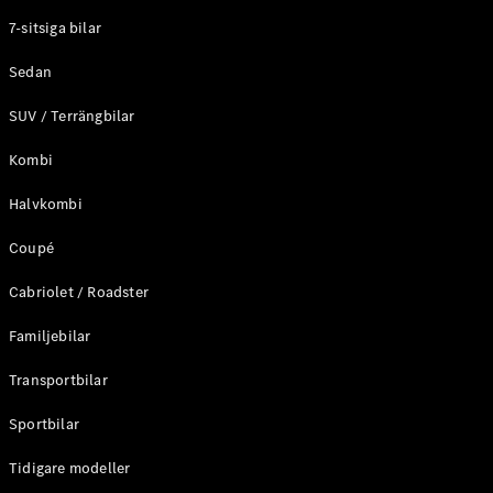
Elektriska modeller
7-sitsiga bilar
Laddhybrid modeller
Sedan
Sedan
SUV / Terrängbilar
Kombi
Halvkombi
Coupé
Alla Sedan
CLA
Elektrisk
Cabriolet / Roadster
C-Klass
Sedan
Familjebilar
C-
Klass
Elektrisk
Transportbilar
Sedan
EQE
Sportbilar
Elektrisk
Sedan
EQS
Tidigare modeller
Elektrisk
Sedan