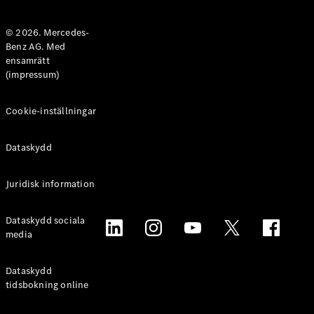
Halvkombi
© 2026. Mercedes-
Benz AG. Med
Konfigurator
ensamrätt
Mercedes-
(impressum)
Benz Online
Store
Coupé
Cookie-inställningar
Dataskydd
Juridisk information
Alla Coupé
Dataskydd sociala
CLE Coupé
media
Mercedes-
AMG GT
Coupé
Dataskydd
Mercedes-
tidsbokning online
AMG GT 4-
Dörrars