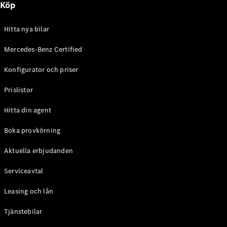
Köp
E-Klass
Sedan
S-Klass
Hitta nya bilar
Lång
Mercedes-
Mercedes-Benz Certified
Maybach S-
Konfigurator och priser
Klass
Prislistor
Konfigurator
Mercedes-
Hitta din agent
Benz Online
Store
Boka provkörning
SUV
Aktuella erbjudanden
Serviceavtal
Leasing och lån
Tjänstebilar
Alla Suvar
EQA
Elektrisk