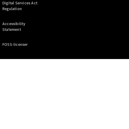
Digital Services Act
Coupé
Regulation
Mercedes-
AMG GT
Elektrisk
4-Dörrars
Accessibility
Coupé
Statement
FOSS-licenser
Konfigurator
Mercedes-
Benz Online
Store
Cabriolet / Roadster