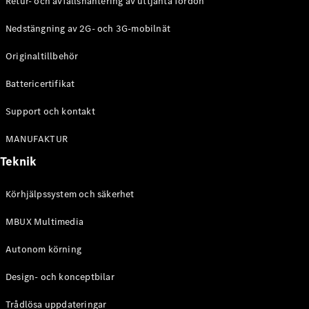
Retur- och avfallshantering av uttjänta fordon
G-
Elektrisk
Klass
Nedstängning av 2G- och 3G-mobilnät
G-Klass
Originaltillbehör
Konfigurator
Battericertifikat
Mercedes-
Benz Online
Support och kontakt
Store
Kombi
MANUFAKTUR
Teknik
Körhjälpssystem och säkerhet
MBUX Multimedia
Alla Kombi
CLA
Autonom körning
Shooting
Elektrisk
Brake
Design- och konceptbilar
C-Klass
Kombi
Trådlösa uppdateringar