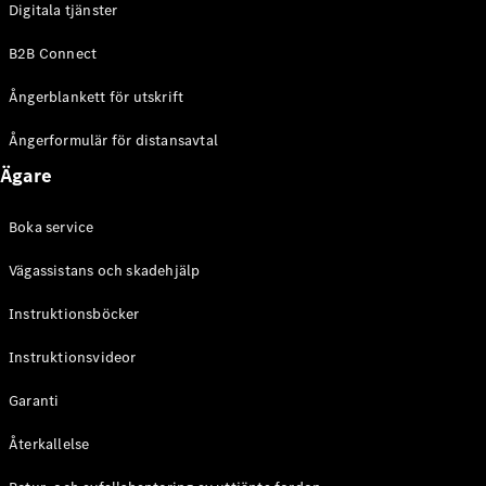
Digitala tjänster
EQE
Elektrisk
SUV
B2B Connect
EQS
Elektrisk
SUV
Ångerblankett för utskrift
Mercedes-
Maybach
Elektrisk
Ångerformulär för distansavtal
EQS SUV
Ägare
GLA
GLA
Ny
GLA
Ny
Elektrisk
Boka service
GLB
Elektrisk
GLB
Vägassistans och skadehjälp
GLC
Elektrisk
GLC
Instruktionsböcker
GLC Coupé
Instruktionsvideor
GLE
GLE Coupé
Garanti
GLS
Mercedes-
Återkallelse
Maybach
Ny
GLS