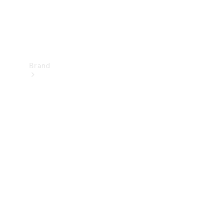
Brand
Upplev
Mercedes-
Benz