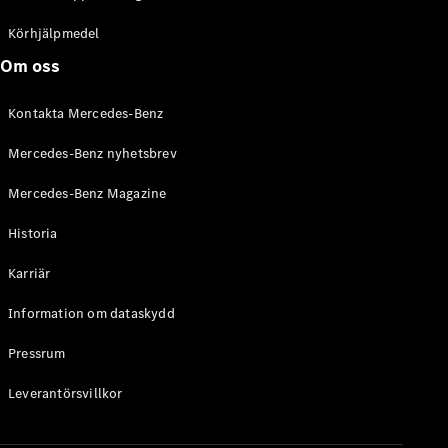
C-Klass
Kombi All-
Körhjälpmedel
Terrain
Om oss
E-Klass
Kombi
Kontakta Mercedes-Benz
E-Klass
Kombi All-
Mercedes-Benz nyhetsbrev
Terrain
Mercedes-Benz Magazine
Konfigurator
Historia
Mercedes-
Benz Online
Karriär
Store
Halvkombi
Information om dataskydd
Pressrum
Leverantörsvillkor
A-Klass