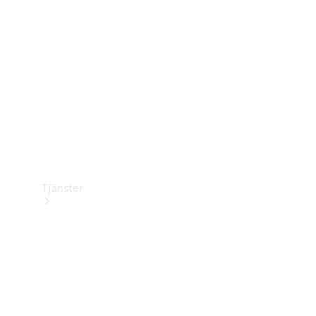
Laddningsutrustning
Collection
Bilvård
Tjänster
Alla tjänster