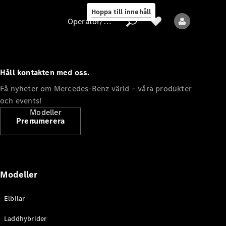
Hoppa till innehåll
Operatör/skydd av personuppgifter
Håll kontakten med oss.
Operatör/skydd
Få nyheter om Mercedes-Benz värld – våra produkter
av
och events!
personuppgifter
Modeller
Prenumerera
Modeller
Alla modeller
Elbilar
Nya modeller
Laddhybrider