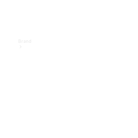
Brand
Upplev
Mercedes-
Benz