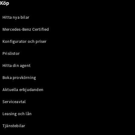
Köp
E-Klass
Sedan
S-Klass
Hitta nya bilar
Lång
Mercedes-
Mercedes-Benz Certified
Maybach S-
Konfigurator och priser
Klass
Prislistor
Konfigurator
Mercedes-
Hitta din agent
Benz Online
Store
Boka provkörning
SUV
Aktuella erbjudanden
Serviceavtal
Leasing och lån
Tjänstebilar
Alla Suvar
EQA
Elektrisk