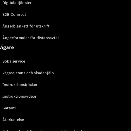
Digitala tjänster
EQE
Elektrisk
SUV
B2B Connect
EQS
Elektrisk
SUV
Ångerblankett för utskrift
Mercedes-
Maybach
Elektrisk
Ångerformulär för distansavtal
EQS SUV
Ägare
GLA
GLA
Ny
GLA
Ny
Elektrisk
Boka service
GLB
Elektrisk
GLB
Vägassistans och skadehjälp
GLC
Elektrisk
GLC
Instruktionsböcker
GLC Coupé
Instruktionsvideor
GLE
GLE Coupé
Garanti
GLS
Mercedes-
Återkallelse
Maybach
Ny
GLS