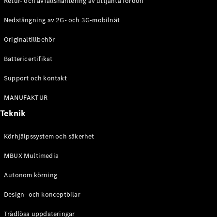
Retur- och avfallshantering av uttjänta fordon
G-
Elektrisk
Klass
Nedstängning av 2G- och 3G-mobilnät
G-Klass
Originaltillbehör
Konfigurator
Battericertifikat
Mercedes-
Benz Online
Support och kontakt
Store
Kombi
MANUFAKTUR
Teknik
Körhjälpssystem och säkerhet
MBUX Multimedia
Alla Kombi
CLA
Autonom körning
Shooting
Elektrisk
Brake
Design- och konceptbilar
C-Klass
Kombi
Trådlösa uppdateringar