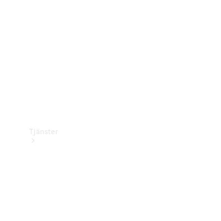
Laddningsutrustning
Collection
Bilvård
Tjänster
Alla tjänster