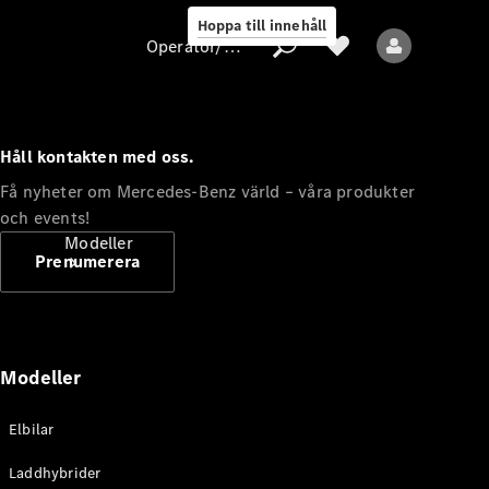
Hoppa till innehåll
Operatör/skydd av personuppgifter
Håll kontakten med oss.
Operatör/skydd
Få nyheter om Mercedes-Benz värld – våra produkter
av
och events!
personuppgifter
Modeller
Prenumerera
Modeller
Alla modeller
Elbilar
Nya modeller
Laddhybrider