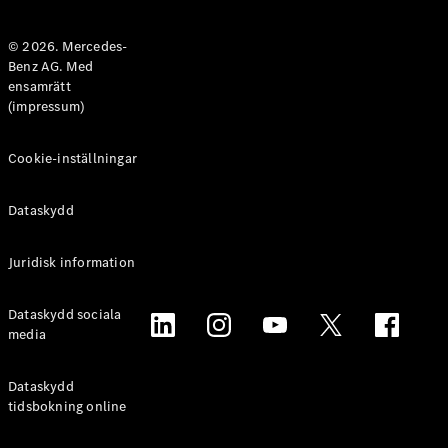
Halvkombi
© 2026. Mercedes-
Benz AG. Med
Konfigurator
ensamrätt
Mercedes-
(impressum)
Benz Online
Store
Coupé
Cookie-inställningar
Dataskydd
Juridisk information
Alla Coupé
Dataskydd sociala
CLE Coupé
media
Mercedes-
AMG GT
Coupé
Dataskydd
Mercedes-
tidsbokning online
AMG GT 4-
Dörrars