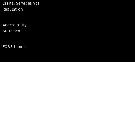
Digital Services Act
Coupé
Regulation
Mercedes-
AMG GT
Elektrisk
4-Dörrars
Accessibility
Coupé
Statement
FOSS-licenser
Konfigurator
Mercedes-
Benz Online
Store
Cabriolet / Roadster