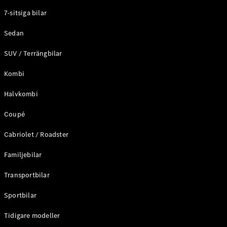
Elektriska modeller
7-sitsiga bilar
Laddhybrid modeller
Sedan
Sedan
SUV / Terrängbilar
Kombi
Halvkombi
Coupé
Alla Sedan
CLA
Elektrisk
Cabriolet / Roadster
C-Klass
Sedan
Familjebilar
C-
Klass
Elektrisk
Transportbilar
Sedan
EQE
Sportbilar
Elektrisk
Sedan
EQS
Tidigare modeller
Elektrisk
Sedan