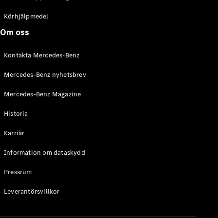
C-Klass
Kombi All-
Körhjälpmedel
Terrain
Om oss
E-Klass
Kombi
Kontakta Mercedes-Benz
E-Klass
Kombi All-
Mercedes-Benz nyhetsbrev
Terrain
Mercedes-Benz Magazine
Konfigurator
Historia
Mercedes-
Benz Online
Karriär
Store
Halvkombi
Information om dataskydd
Pressrum
Leverantörsvillkor
A-Klass