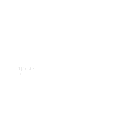
Bilvård
Tjänster
Alla tjänster
Laddningslösningar