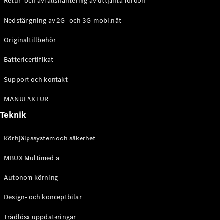
Retur- och avfallshantering av uttjänta fordon
G-
Elektrisk
Klass
Nedstängning av 2G- och 3G-mobilnät
G-Klass
Originaltillbehör
Konfigurator
Battericertifikat
Mercedes-
Benz Online
Support och kontakt
Store
Kombi
MANUFAKTUR
Teknik
Körhjälpssystem och säkerhet
MBUX Multimedia
Alla Kombi
CLA
Autonom körning
Shooting
Elektrisk
Brake
Design- och konceptbilar
C-Klass
Kombi
Trådlösa uppdateringar