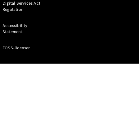
Digital Services Act
Coupé
Regulation
Mercedes-
AMG GT
Elektrisk
4-Dörrars
Accessibility
Coupé
Statement
FOSS-licenser
Konfigurator
Mercedes-
Benz Online
Store
Cabriolet / Roadster