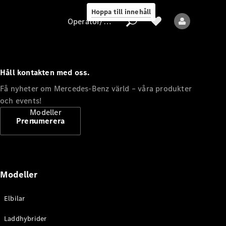
Hoppa till innehåll
Operatör/skydd av personuppgifter
Håll kontakten med oss.
Operatör/skydd
Få nyheter om Mercedes-Benz värld – våra produkter
av
och events!
personuppgifter
Modeller
Prenumerera
Modeller
Alla modeller
Elbilar
Nya modeller
Laddhybrider