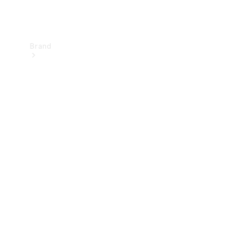
Brand
Upplev
Mercedes-
Benz