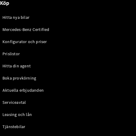
Köp
E-Klass
Sedan
S-Klass
Hitta nya bilar
Lång
Mercedes-
Mercedes-Benz Certified
Maybach S-
Konfigurator och priser
Klass
Prislistor
Konfigurator
Mercedes-
Hitta din agent
Benz Online
Store
Boka provkörning
SUV
Aktuella erbjudanden
Serviceavtal
Leasing och lån
Tjänstebilar
Alla Suvar
EQA
Elektrisk