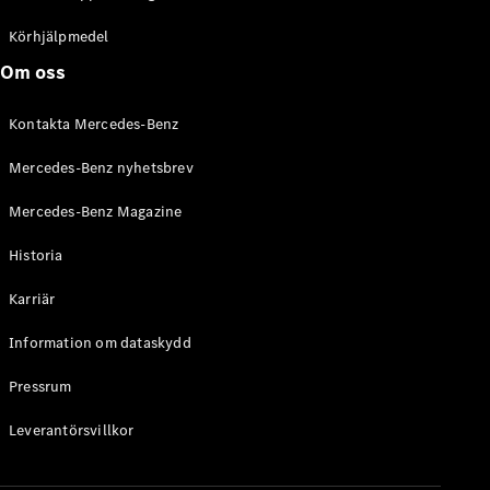
C-Klass
Kombi All-
Körhjälpmedel
Terrain
Om oss
E-Klass
Kombi
Kontakta Mercedes-Benz
E-Klass
Kombi All-
Mercedes-Benz nyhetsbrev
Terrain
Mercedes-Benz Magazine
Konfigurator
Historia
Mercedes-
Benz Online
Karriär
Store
Halvkombi
Information om dataskydd
Pressrum
Leverantörsvillkor
A-Klass