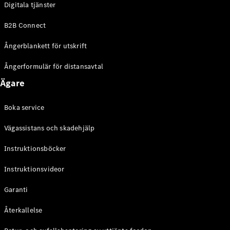
Digitala tjänster
EQE
Elektrisk
SUV
B2B Connect
EQS
Elektrisk
SUV
Ångerblankett för utskrift
Mercedes-
Maybach
Elektrisk
Ångerformulär för distansavtal
EQS SUV
Ägare
GLA
GLA
Ny
GLA
Ny
Elektrisk
Boka service
GLB
Elektrisk
GLB
Vägassistans och skadehjälp
GLC
Elektrisk
GLC
Instruktionsböcker
GLC Coupé
Instruktionsvideor
GLE
GLE Coupé
Garanti
GLS
Mercedes-
Återkallelse
Maybach
Ny
GLS