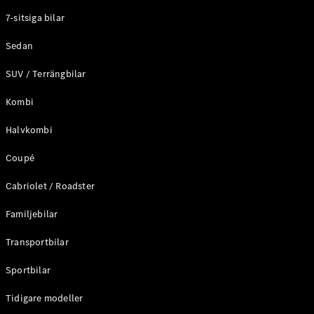
Elektriska modeller
7-sitsiga bilar
Laddhybrid modeller
Sedan
Sedan
SUV / Terrängbilar
Kombi
Halvkombi
Coupé
Alla Sedan
CLA
Elektrisk
Cabriolet / Roadster
C-Klass
Sedan
Familjebilar
C-
Klass
Elektrisk
Transportbilar
Sedan
EQE
Sportbilar
Elektrisk
Sedan
EQS
Tidigare modeller
Elektrisk
Sedan