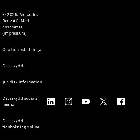
Halvkombi
© 2026. Mercedes-
Benz AG. Med
Konfigurator
ensamrätt
Mercedes-
(impressum)
Benz Online
Store
Coupé
Cookie-inställningar
Dataskydd
Juridisk information
Alla Coupé
Dataskydd sociala
CLE Coupé
media
Mercedes-
AMG GT
Coupé
Dataskydd
Mercedes-
tidsbokning online
AMG GT 4-
Dörrars